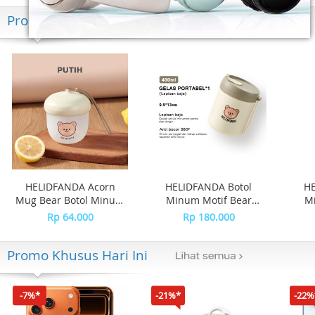
Produk Terkini
HELIDFANDA Acorn
HELIDFANDA Botol
HE
Mug Bear Botol Minum
Minum Motif Bear
Mi
Mini Travel Kedap Anti
Tumbler Anak Sekolah
Tum
Rp 64.000
Rp 180.000
Tumpah -
dengan Tali -
Anak
CREAMWHITE LID
STAINLESS STEEL
Promo Khusus Hari Ini
-7%*
-21%*
-22%