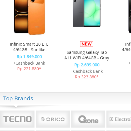
Infinix Smart 20 LTE
Inf
4/64GB - Sunlike
4/64
Samsung Galaxy Tab
Orange
Rp 1.849.000
A11 WiFi 4/64GB - Gray
+Cashback Bank
+
Rp 2.699.000
Rp 221.880*
+Cashback Bank
Rp 323.880*
Top Brands