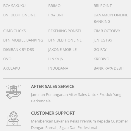
BCA SAKUKU
BRIMO
BRI POINT
BNI DEBIT ONLINE
IPAY BNI
DANAMON ONLINE
BANKING
CIMB CLICKS
REKENING PONSEL
CIMB OCTOPAY
BTN MOBILE BANKING
BTN DEBIT ONLINE
JENIUS PAY
DIGIBANK BY DBS
JAKONE MOBILE
GO-PAY
OVO
LINKAJA
KREDIVO
AKULAKU
INDODANA
BANK RAYA DEBIT
AFTER SALES SERVICE
Jaminan Penanganan After Sales Untuk Produk Yang
Berkendala
CUSTOMER SUPPORT
Memberikan Layanan Kelas Premium Kepada Customer
Dengan Ramah, Sigap Dan Profesional