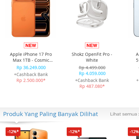
Apple iPhone 17 Pro
Shokz OpenFit Pro -
A
Max 1TB - Cosmic
White
5
Orange
Rp 36.249.000
Rp 4.499.000
Rp 4.059.000
+Cashback Bank
Rp 2.500.000*
+Cashback Bank
+
Rp 487.080*
Produk Yang Paling Banyak Dilihat
-12%*
-12%*
-12%