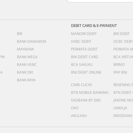
DEBIT CARD & E-PAYMENT
BRI
MANDIRI DEBIT
BRI DEBIT
BANK DANAMON
HSBC DEBIT
OCBC DEBI
MAYBANK
PERMATA DEBIT
PERMATA 
PIN
BANK MEGA
BNI DEBIT CARD
BCA VIRTU
BANK HSBC
BCA SAKUKU
BRIMO
DA
BANK DKI
BNI DEBIT ONLINE
IPAY BNI
BANK RAYA
CIMB CLICKS
REKENING 
BTN MOBILE BANKING
BTN DEBIT
DIGIBANK BY DBS
JAKONE MO
OVO
LINKAJA
AKULAKU
INDODANA