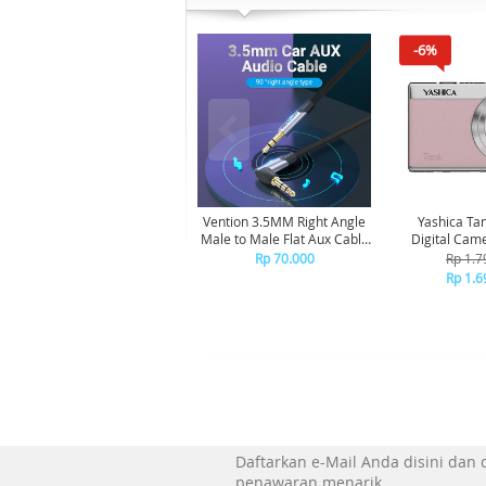
-6%
Vention 3.5MM Right Angle
Yashica Ta
Male to Male Flat Aux Cable
Digital Cam
1M - Gray Aluminum Alloy
Pink Mar
Rp 70.000
Rp 1.7
Type BANHG
Rp 1.6
Daftarkan e-Mail Anda disini dan
penawaran menarik