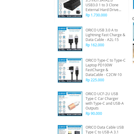
3.5 inch SATA2.0
USB3.0 1 to 3 Clone
External Hard Drive
Dock
Rp 1.730.000
ORICO USB 3.0 A to
Lightning Fast Charge &
Data Cable - A2L-15
Rp 162.000
ORICO Type-C to Type-C
Laptop PD100W
FastCharge &
DataCable - C2CW-10
Rp 225.000
ORICO UCF-2U USB
Type C Car Charger
with Type-C and USB-A
Outputs
Rp 90.000
ORICO Data Cable USB
Type C to USB-A 3.1