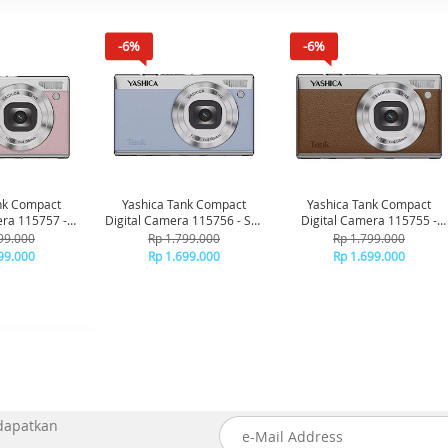
-6%
-6%
nk Compact
Yashica Tank Compact
Yashica Tank Compact
era 115757 -
Digital Camera 115756 - Sky
Digital Camera 115755 -
shmallow
Blue
Brown
99.000
Rp 1.799.000
Rp 1.799.000
99.000
Rp 1.699.000
Rp 1.699.000
 dapatkan