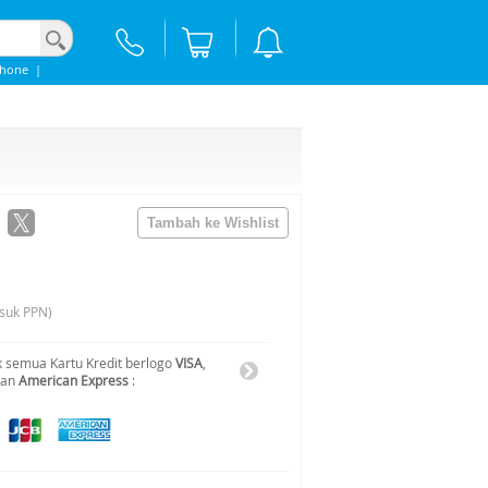
phone
|
suk PPN)
 semua Kartu Kredit berlogo
VISA
,
dan
American Express
: