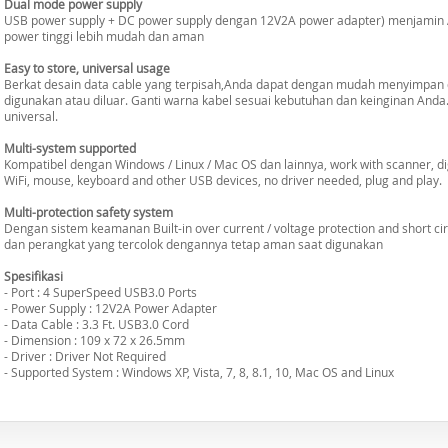
Dual mode power supply
USB power supply + DC power supply dengan 12V2A power adapter) menjamin
power tinggi lebih mudah dan aman
Easy to store, universal usage
Berkat desain data cable yang terpisah,Anda dapat dengan mudah menyimpan 
digunakan atau diluar. Ganti warna kabel sesuai kebutuhan dan keinginan And
universal.
Multi-system supported
Kompatibel dengan Windows / Linux / Mac OS dan lainnya, work with scanner, dig
WiFi, mouse, keyboard and other USB devices, no driver needed, plug and play.
Multi-protection safety system
Dengan sistem keamanan Built-in over current / voltage protection and short c
dan perangkat yang tercolok dengannya tetap aman saat digunakan
Spesifikasi
- Port : 4 SuperSpeed USB3.0 Ports
- Power Supply : 12V2A Power Adapter
- Data Cable : 3.3 Ft. USB3.0 Cord
- Dimension : 109 x 72 x 26.5mm
- Driver : Driver Not Required
- Supported System : Windows XP, Vista, 7, 8, 8.1, 10, Mac OS and Linux