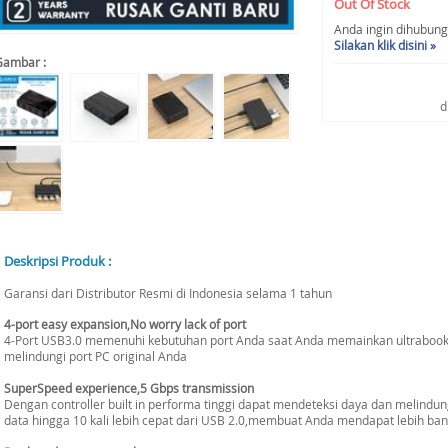
Out Of Stock
Anda ingin dihubungi 
Silakan klik disini »
Gambar :
d
Deskripsi Produk :
Garansi dari Distributor Resmi di Indonesia selama 1 tahun
4-port easy expansion,No worry lack of port
4-Port USB3.0 memenuhi kebutuhan port Anda saat Anda memainkan ultrabook 
melindungi port PC original Anda
SuperSpeed experience,5 Gbps transmission
Dengan controller built in performa tinggi dapat mendeteksi daya dan melind
data hingga 10 kali lebih cepat dari USB 2.0,membuat Anda mendapat lebih ba