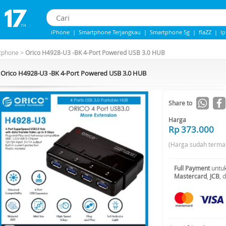
iPhone
|
Smartphone Terjangkau
|
Smartphone 5g
|
flaZZ
|
I
iphone 13
|
IPhone 14
|
Samsung Note
tphone
>
Orico H4928-U3 -BK 4-Port Powered USB 3.0 HUB
Orico H4928-U3 -BK 4-Port Powered USB 3.0 HUB
Share to
Harga
Rp 373.000
(Harga sudah terma
Full Payment
untuk
Mastercard
,
JCB
, 