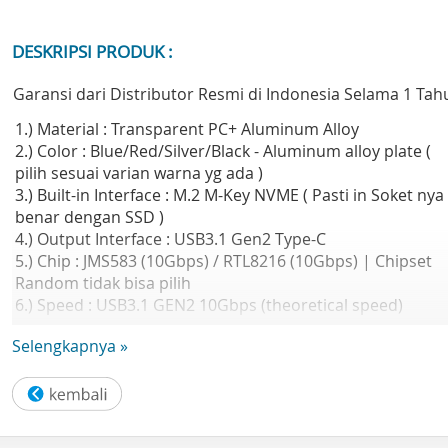
DESKRIPSI PRODUK :
Garansi dari Distributor Resmi di Indonesia Selama 1 Tah
1.) Material : Transparent PC+ Aluminum Alloy
2.) Color : Blue/Red/Silver/Black - Aluminum alloy plate (
pilih sesuai varian warna yg ada )
3.) Built-in Interface : M.2 M-Key NVME ( Pasti in Soket nya
benar dengan SSD )
4.) Output Interface : USB3.1 Gen2 Type-C
5.) Chip : JMS583 (10Gbps) / RTL8216 (10Gbps) | Chipset
Random tidak bisa pilih
6.) Speed : USB3.1 GEN2 10Gbps (theoretical speed)
7.) Supported Capacity : 2TB max
Selengkapnya »
8.) Supported Devices : 2230/2242/2260/2280 M.2 SSD M-
Key
9.) Dimension : 108*34*11.5mm
10.) Supported System : Windows/Mac/Linux
11.) Data Cable ( 2 Cable Include ) : USB Type-C to Type-C 