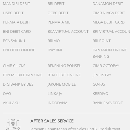
MANDIRI DEBIT
BRI DEBIT
DANAMON DEBIT
HSBC DEBIT
OCBC DEBIT
CIMB NIAGA DEBIT
PERMATA DEBIT
PERMATA ME
MEGA DEBIT CARD
BNI DEBIT CARD
BCA VIRTUAL ACCOUNT
BRI VIRTUAL ACCOU
BCA SAKUKU
BRIMO
BRI POINT
BNI DEBIT ONLINE
IPAY BNI
DANAMON ONLINE
BANKING
CIMB CLICKS
REKENING PONSEL
CIMB OCTOPAY
BTN MOBILE BANKING
BTN DEBIT ONLINE
JENIUS PAY
DIGIBANK BY DBS
JAKONE MOBILE
GO-PAY
OVO
LINKAJA
KREDIVO
AKULAKU
INDODANA
BANK RAYA DEBIT
AFTER SALES SERVICE
Jaminan Penanganan After Sales Untuk Produk Yang