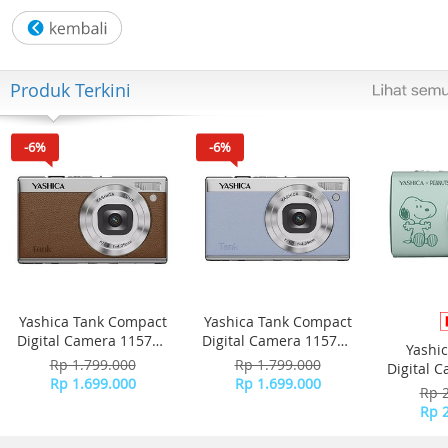
Bahan Gesper: Polimer
Clamp Tali: Gesper
Bahan Casing: Polimer
Warna: Biru
Produk Terkini
Warna tali: Biru
Warna pelat jam: Hitam
Warna casing: Hitam
-6%
-6%
Garansi Resmi 2 Tahun
Include : Box, Jam Tangan, Kartu Garansi, Manual
Yashica Tank Compact
Yashica Tank Compact
Digital Camera 115755
Digital Camera 115756
Yashi
- Brown
- Sky Blue
Rp 1.799.000
Rp 1.799.000
Digital 
Rp 1.699.000
Rp 1.699.000
-
Rp 
Rp 