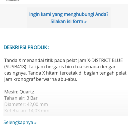
Ingin kami yang menghubungi Anda?
Silakan isi form »
DESKRIPSI PRODUK :
Tanda X menandai titik pada pelat jam X-DISTRICT BLUE
(SUSB418). Tali jam bergaris biru tua senada dengan
casingnya. Tanda X hitam tercetak di bagian tengah pelat
jam kronograf berwarna abu-abu.
Mesin: Quartz
Tahan air: 3 Bar
Diameter: 42,00 mm
Ketebalan: 14,03 mm
Lug-to-lug: 50,10 mm
Selengkapnya »
Bahan Tali: Silikon