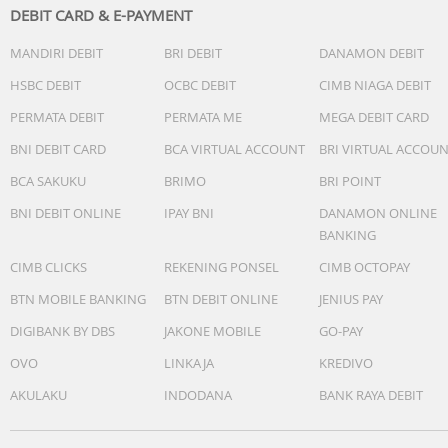
DEBIT CARD & E-PAYMENT
MANDIRI DEBIT
BRI DEBIT
DANAMON DEBIT
HSBC DEBIT
OCBC DEBIT
CIMB NIAGA DEBIT
PERMATA DEBIT
PERMATA ME
MEGA DEBIT CARD
BNI DEBIT CARD
BCA VIRTUAL ACCOUNT
BRI VIRTUAL ACCOU
BCA SAKUKU
BRIMO
BRI POINT
BNI DEBIT ONLINE
IPAY BNI
DANAMON ONLINE
BANKING
CIMB CLICKS
REKENING PONSEL
CIMB OCTOPAY
BTN MOBILE BANKING
BTN DEBIT ONLINE
JENIUS PAY
DIGIBANK BY DBS
JAKONE MOBILE
GO-PAY
OVO
LINKAJA
KREDIVO
AKULAKU
INDODANA
BANK RAYA DEBIT