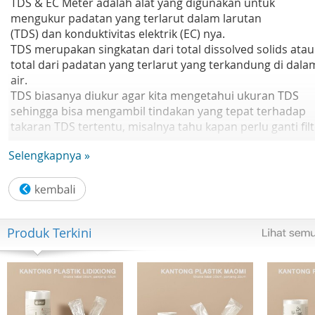
TDS & EC Meter adalah alat yang digunakan untuk
mengukur padatan yang terlarut dalam larutan
(TDS) dan konduktivitas elektrik (EC) nya.
TDS merupakan singkatan dari total dissolved solids atau
total dari padatan yang terlarut yang terkandung di dala
air.
TDS biasanya diukur agar kita mengetahui ukuran TDS
sehingga bisa mengambil tindakan yang tepat terhadap
takaran TDS tertentu, misalnya tahu kapan perlu ganti fil
air.
Selengkapnya »
Digunakan untuk minuman atau makanan, kolam renang
tanaman hidroponik, aquarium, bahkan spa.
Sedangkan EC merupakan singkatan dari electrical
conductivity,
Produk Terkini
EC mengukur potensi material untuk menghantarkan
listrik.
EC digunakan para pembudidaya tanaman hidroponik
untuk mengetahui jumlah atau takaran ons per galon,
gram per liter, atau beberapa unit pengukuran lain.
Baik TDS maupun EC merupakan faktor penting dalam