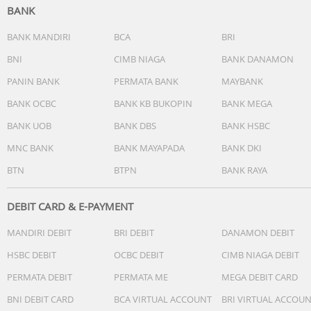
Nyalakan dengan menekan tombol ‘ON/OFF’
BANK
Celup dan rendam alat tersebut kedalam larutan yang ak
diukur. Perhatikan tidak melewati batas penutupnya.
BANK MANDIRI
BCA
BRI
Tunggu sebentar hingga angka dilayarnya akan stabil dan
BNI
CIMB NIAGA
BANK DANAMON
memperlihatkan nilai hasil pengukuran yang tepat.
PANIN BANK
PERMATA BANK
MAYBANK
Tekan tombol “SHIFT” jika ingin mengganti bacaan C atau 
dan EC atau TDS.
BANK OCBC
BANK KB BUKOPIN
BANK MEGA
BANK UOB
BANK DBS
BANK HSBC
Sebaiknya tetap melakukan pengecekan ketepatan ukura
PPM dengan menggunakan calibration solution atau cair
MNC BANK
BANK MAYAPADA
BANK DKI
khusus kalibrasi ppm, agar yakin bahwa ukurannya tepat.
BTN
BTPN
BANK RAYA
Jika belum tepat, maka untuk melakukan kalibrasi harus
secara manual, yakni dengan membuka label bagian hit
secara hati-hati dan di samping tombol “shift” ada skrup
DEBIT CARD & E-PAYMENT
yang dapat diputar untuk kalibrasi manualnya sampai
MANDIRI DEBIT
BRI DEBIT
DANAMON DEBIT
didapatkan ukuran PPM yang sesuai dengan cairan
kalibrasi.
HSBC DEBIT
OCBC DEBIT
CIMB NIAGA DEBIT
PERMATA DEBIT
PERMATA ME
MEGA DEBIT CARD
Berikut gambar srkup yang harus diputar apabila ingin
mengganti settingan atau kalibrasi manual: bisa lihat di
BNI DEBIT CARD
BCA VIRTUAL ACCOUNT
BRI VIRTUAL ACCOU