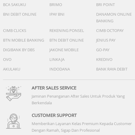
gambar produk terakhir
BCA SAKUKU
BRIMO
BRI POINT
BNI DEBIT ONLINE
IPAY BNI
DANAMON ONLINE
BANKING
CIMB CLICKS
REKENING PONSEL
CIMB OCTOPAY
BTN MOBILE BANKING
BTN DEBIT ONLINE
JENIUS PAY
DIGIBANK BY DBS
JAKONE MOBILE
GO-PAY
OVO
LINKAJA
KREDIVO
AKULAKU
INDODANA
BANK RAYA DEBIT
AFTER SALES SERVICE
Jaminan Penanganan After Sales Untuk Produk Yang
Berkendala
CUSTOMER SUPPORT
Memberikan Layanan Kelas Premium Kepada Customer
Dengan Ramah, Sigap Dan Profesional