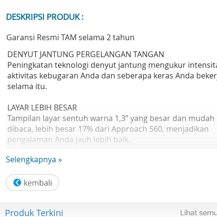
DESKRIPSI PRODUK :
Garansi Resmi TAM selama 2 tahun
DENYUT JANTUNG PERGELANGAN TANGAN
Peningkatan teknologi denyut jantung mengukur intensit
aktivitas kebugaran Anda dan seberapa keras Anda beker
selama itu.
LAYAR LEBIH BESAR
Tampilan layar sentuh warna 1,3” yang besar dan mudah
dibaca, lebih besar 17% dari Approach S60, menjadikan
pengalaman Anda jauh lebih baik.
Selengkapnya »
VIRTUAL CADDIE
Dapatkan sedikit bantuan tepat di pergelangan tangan
Anda. Virtual Caddie mempertimbangkan kecepatan dan
arah angin, serta menyarankan klub berdasarkan jarak
yang biasa Anda ayunkan untuk klub tersebut.
Produk Terkini