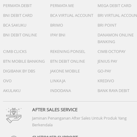
- Mode GPS: Hingga 20 jam
PERMATA DEBIT
PERMATA ME
MEGA DEBIT CARD
- Penilaian air : 5 ATM
- Tampilan Berwarna :
BNI DEBIT CARD
BCA VIRTUAL ACCOUNT
BRI VIRTUAL ACCOU
- Memori/Riwayat : 1 GB
BCA SAKUKU
BRIMO
BRI POINT
- KONEKTIVITAS : Bluetooth® Pintar dan ANT+
- Kompatibilitas smartphone: iPhone, Android
BNI DEBIT ONLINE
IPAY BNI
DANAMON ONLINE
BANKING
CIMB CLICKS
REKENING PONSEL
CIMB OCTOPAY
BTN MOBILE BANKING
BTN DEBIT ONLINE
JENIUS PAY
DIGIBANK BY DBS
JAKONE MOBILE
GO-PAY
OVO
LINKAJA
KREDIVO
AKULAKU
INDODANA
BANK RAYA DEBIT
AFTER SALES SERVICE
Jaminan Penanganan After Sales Untuk Produk Yang
Berkendala