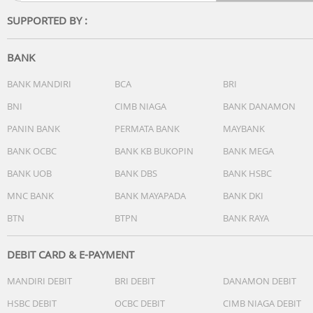
Lihat detail masing-masing babak atau lakukan analisis d
SUPPORTED BY :
statistik kumulatif dari waktu ke waktu atau per klub, dan
lihat data ayunan Anda. Melacak kemajuan Anda dan
berbagi dengan teman-teman kini semakin jauh lebih
BANK
mudah. Anda bahkan dapat menyimpan sesi ayunan unt
ditinjau di lain waktu.
BANK MANDIRI
BCA
BRI
BNI
CIMB NIAGA
BANK DANAMON
Spesifikasi
- Bahan Lensa : Corning® Gorilla® Glass 3
PANIN BANK
PERMATA BANK
MAYBANK
- Bahan Rangka : keramik
BANK OCBC
BANK KB BUKOPIN
BANK MEGA
- Tali Jam Quick Release : (22 mm)
BANK UOB
BANK DBS
BANK HSBC
- Bahan tali : silikon
- Ukuran fisik : 47 x 47 x 14.8 mm
MNC BANK
BANK MAYAPADA
BANK DKI
- Layar sentuh : Ya
BTN
BTPN
BANK RAYA
- Ukuran tampilan : 1,3" (33,02 mm) diameter
- Resolusi tampilan : 230 x 303 piksel
- Jenis layar : terlihat di bawah sinar matahari, memori
DEBIT CARD & E-PAYMENT
dalam piksel (memory-in-pixel/MIP) transflektif
MANDIRI DEBIT
BRI DEBIT
DANAMON DEBIT
- Berat : 61 g
- Daya tahan baterai* : Smartwatch mode: hingga 14 hari
HSBC DEBIT
OCBC DEBIT
CIMB NIAGA DEBIT