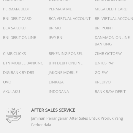
PERMATA DEBIT
PERMATA ME
MEGA DEBIT CARD
BNI DEBIT CARD
BCA VIRTUAL ACCOUNT
BRI VIRTUAL ACCOU
BCA SAKUKU
BRIMO
BRI POINT
BNI DEBIT ONLINE
IPAY BNI
DANAMON ONLINE
BANKING
CIMB CLICKS
REKENING PONSEL
CIMB OCTOPAY
BTN MOBILE BANKING
BTN DEBIT ONLINE
JENIUS PAY
DIGIBANK BY DBS
JAKONE MOBILE
GO-PAY
OVO
LINKAJA
KREDIVO
AKULAKU
INDODANA
BANK RAYA DEBIT
AFTER SALES SERVICE
Jaminan Penanganan After Sales Untuk Produk Yang
Berkendala