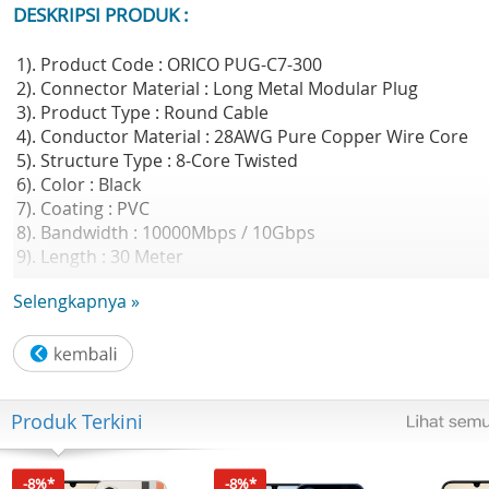
DESKRIPSI PRODUK :
1). Product Code : ORICO PUG-C7-300
2). Connector Material : Long Metal Modular Plug
3). Product Type : Round Cable
4). Conductor Material : 28AWG Pure Copper Wire Core
5). Structure Type : 8-Core Twisted
6). Color : Black
7). Coating : PVC
8). Bandwidth : 10000Mbps / 10Gbps
9). Length : 30 Meter
Selengkapnya »
GARANSI RESMI 2 TAHUN ORICO INDONESIA
Produk Terkini
-8%*
-8%*