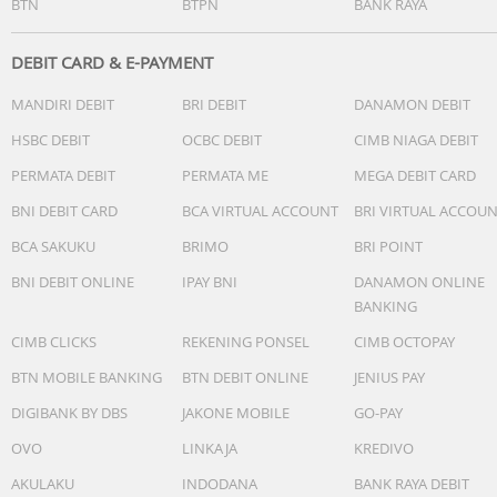
BTN
BTPN
BANK RAYA
DEBIT CARD & E-PAYMENT
MANDIRI DEBIT
BRI DEBIT
DANAMON DEBIT
HSBC DEBIT
OCBC DEBIT
CIMB NIAGA DEBIT
PERMATA DEBIT
PERMATA ME
MEGA DEBIT CARD
BNI DEBIT CARD
BCA VIRTUAL ACCOUNT
BRI VIRTUAL ACCOU
BCA SAKUKU
BRIMO
BRI POINT
BNI DEBIT ONLINE
IPAY BNI
DANAMON ONLINE
BANKING
CIMB CLICKS
REKENING PONSEL
CIMB OCTOPAY
BTN MOBILE BANKING
BTN DEBIT ONLINE
JENIUS PAY
DIGIBANK BY DBS
JAKONE MOBILE
GO-PAY
OVO
LINKAJA
KREDIVO
AKULAKU
INDODANA
BANK RAYA DEBIT