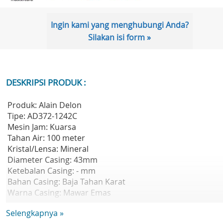
Ingin kami yang menghubungi Anda?
Silakan isi form »
DESKRIPSI PRODUK :
Produk: Alain Delon
Tipe: AD372-1242C
Mesin Jam: Kuarsa
Tahan Air: 100 meter
Kristal/Lensa: Mineral
Diameter Casing: 43mm
Ketebalan Casing: - mm
Bahan Casing: Baja Tahan Karat
Warna Casing: Mawar Emas
Warna Dial: Coklat
Selengkapnya »
Bahan Tali: Kulit Asli