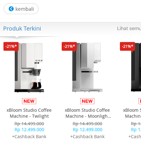
Warna Tali: Coklat
Fitur: Kronograf & Tampilan Tanggal
Garansi Resmi 1 Tahun
Kelengkapan Paket :
Produk Terkini
- Free Box
- Jam Tangan
- Kartu Garansi Resmi
-21%*
-21%*
-21%*
- Buku Manual
xBloom Studio Coffee
xBloom Studio Coffee
xBloom 
Machine - Twilight
Machine - Moonlight
Machine
White
Rp 14.499.000
Rp 14.499.000
Rp 1
Rp 12.499.000
Rp 12.499.000
Rp 1
+Cashback Bank
+Cashback Bank
+Cash