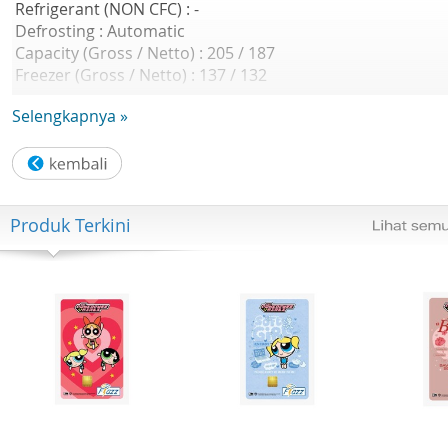
Refrigerant (NON CFC) : -
Defrosting : Automatic
Capacity (Gross / Netto) : 205 / 187
Freezer (Gross / Netto) : 137 / 132
Refrigerator (Gross / Netto) : 68 / 55
Selengkapnya »
Source : 220 - 240
Consumption ( Watt ) : 100
Depth : 588
Width : 545
Height : 1380
Produk Terkini
Weight : -
Door : Two Door