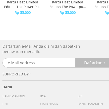
Kartu Flazz Limited
Kartu Flazz Limited
Kartu F
Edition The Power Puff
Edition The Powerpuff
Edition 
Girls
Girls - Bubble
Girls
Rp 55.000
Rp 55.000
Rp
Daftarkan e-Mail Anda disini dan dapatkan
penawaran menarik.
SUPPORTED BY :
BANK
BANK MANDIRI
BCA
BRI
BNI
CIMB NIAGA
BANK DANAMON