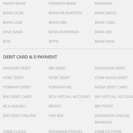
PANIN BANK
PERMATA BANK
MAYBANK
BANK OCBC
BANK KB BUKOPIN
BANK MEGA
BANK UOB
BANK DBS
BANK HSBC
MNC BANK
BANK MAYAPADA
BANK DKI
BTN
BTPN
BANK RAYA
DEBIT CARD & E-PAYMENT
MANDIRI DEBIT
BRI DEBIT
DANAMON DEBIT
HSBC DEBIT
OCBC DEBIT
CIMB NIAGA DEBIT
PERMATA DEBIT
PERMATA ME
MEGA DEBIT CARD
BNI DEBIT CARD
BCA VIRTUAL ACCOUNT
BRI VIRTUAL ACCOU
BCA SAKUKU
BRIMO
BRI POINT
BNI DEBIT ONLINE
IPAY BNI
DANAMON ONLINE
BANKING
CIMB CLICKS
REKENING PONSEL
CIMB OCTOPAY