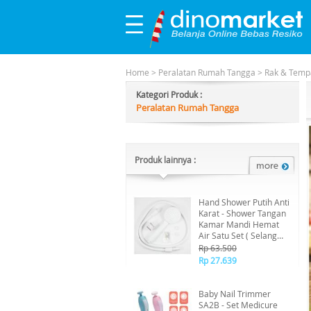
Home
>
Peralatan Rumah Tangga
>
Rak & Temp
Kategori Produk :
Peralatan Rumah Tangga
Produk lainnya :
Hand Shower Putih Anti
Karat - Shower Tangan
Kamar Mandi Hemat
Air Satu Set ( Selang
Dan Dudukan )
Rp 63.500
Rp 27.639
Baby Nail Trimmer
SA2B - Set Medicure