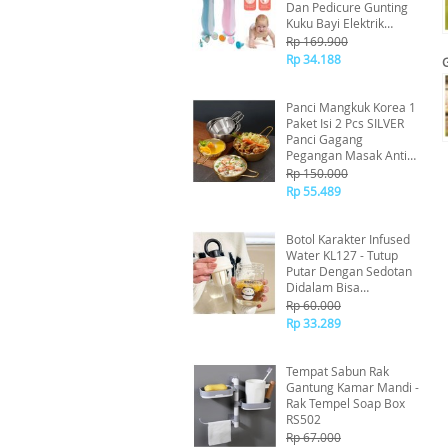
Dan Pedicure Gunting
Kuku Bayi Elektrik
Dengan LED Untuk Bayi
Rp 169.900
Anak Orang Dewasa
Rp 34.188
Dengan 4 Kecepatan 2
Arah Dilengkapi Lampu
Panci Mangkuk Korea 1
Paket Isi 2 Pcs SILVER
Panci Gagang
Pegangan Masak Anti
Karat Properti Foto
Rp 150.000
Serbaguna ( 13 dan 14
Rp 55.489
CM )
Botol Karakter Infused
Water KL127 - Tutup
Putar Dengan Sedotan
Didalam Bisa
Digantung Mudah
Rp 60.000
Dipegang
Rp 33.289
Tempat Sabun Rak
Gantung Kamar Mandi -
Rak Tempel Soap Box
RS502
Rp 67.000