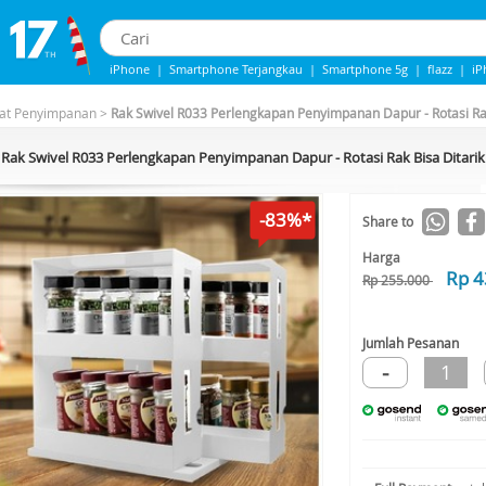
iPhone
|
Smartphone Terjangkau
|
Smartphone 5g
|
flazz
|
iP
IPhone 13
|
Samsung Note
|
Iphone 14
at Penyimpanan
>
Rak Swivel R033 Perlengkapan Penyimpanan Dapur - Rotasi Ra
Rak Swivel R033 Perlengkapan Penyimpanan Dapur - Rotasi Rak Bisa Ditari
-83%*
Share to
Harga
Rp 4
Rp 255.000
Jumlah Pesanan
-
1