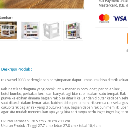
Full Payment
untuk
Mastercard
,
JCB
, 
Gambar :
d
Deskripsi Produk :
rak swivel R033 perlengkapan penyimpanan dapur - rotasi rak bisa ditarik kelu
Rak Plastik serbaguna yang cocok untuk menaruh botol obat, perintilan kecil,
botol bumbu, perkakas kecil dan banyak lagi biar rapih dalam satu tempat. Rak i
punya kelebihan dimana bagian rak bisa ditarik keluar dan diputer kedepan seh
saat ditaruh dalam lemari atau kabinet tidak perlu menarik semua rak seklaigus
cukup tarik bagian rak yang dibutuhkan aja, bagian depan rak pun memilik luba
agar kita mudah menemukan apa yang kita cari tanpa perlu inget-inget lagi tar
Ukuran Kemasan : 28.5 cm x 28 cm x 11 cm
Ukuran Produk : Tinggi 27.7 cm x lebar 27.8 cm x tebal 10,4 cm