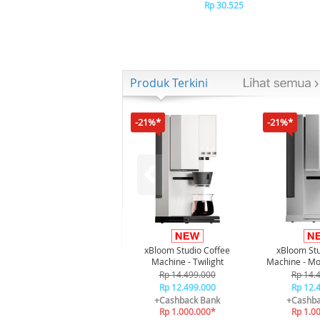
Rp 30.525
Produk Terkini
-21%*
-21%*
xBloom Studio Coffee
xBloom Stu
Machine - Twilight
Machine - Mo
Rp 14.499.000
Rp 14.
Rp 12.499.000
Rp 12.
+Cashback Bank
+Cashba
Rp 1.000.000*
Rp 1.0