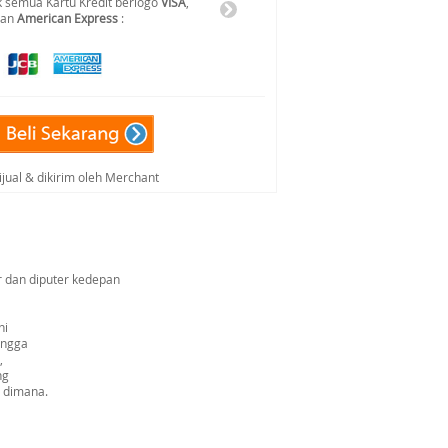
 semua Kartu Kredit berlogo
VISA
,
dan
American Express
:
ijual & dikirim oleh Merchant
ar dan diputer kedepan
ni
ingga
,
ng
o dimana.