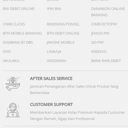
BNI DEBIT ONLINE
IPAY BNI
DANAMON ONLINE
BANKING
CIMB CLICKS
REKENING PONSEL
CIMB OCTOPAY
BTN MOBILE BANKING
BTN DEBIT ONLINE
JENIUS PAY
DIGIBANK BY DBS
JAKONE MOBILE
GO-PAY
OVO
LINKAJA
KREDIVO
AKULAKU
INDODANA
BANK RAYA DEBIT
AFTER SALES SERVICE
Jaminan Penanganan After Sales Untuk Produk Yang
Berkendala
CUSTOMER SUPPORT
Memberikan Layanan Kelas Premium Kepada Customer
Dengan Ramah, Sigap Dan Profesional