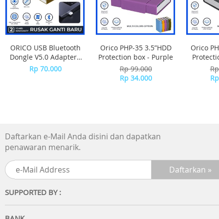
Spesifikasi :
? Type C+USB 36W
? Input: AC 100-240V, 50-60Hz 0.5A
? USB Output: DC3.6V-6.5V/3A DC6.5V-9V2A DC9V-12V/1.5
? USB-C Output DC3.6V-6.5V/3A DC6.5V-9V2A DC9V-
ORICO USB Bluetooth
Orico PHP-35 3.5”HDD
Orico PH
12V/1.5A DC12V-15V/1.2A"
Dongle V5.0 Adapter -
Protection box - Purple
Protecti
BTA-508 - WHITE
Rp 70.000
Rp 99.000
Rp
Rp 34.000
Rp
Daftarkan e-Mail Anda disini dan dapatkan
penawaran menarik.
SUPPORTED BY :
BANK