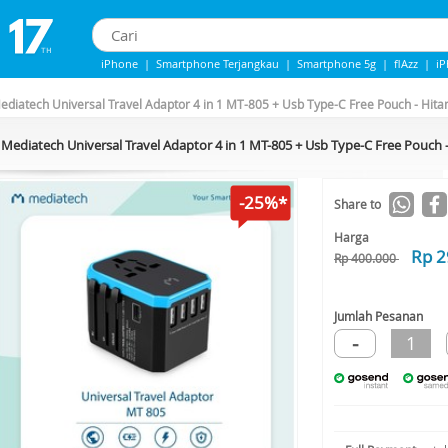
iPhone
|
Smartphone Terjangkau
|
Smartphone 5g
|
flAzz
|
i
iPhone 13
|
Iphone 14
|
Samsung Note
ediatech Universal Travel Adaptor 4 in 1 MT-805 + Usb Type-C Free Pouch - Hita
Mediatech Universal Travel Adaptor 4 in 1 MT-805 + Usb Type-C Free Pouch 
-25%*
Share to
Harga
Rp 2
Rp 400.000
Jumlah Pesanan
-
1