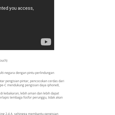
Pouch)
multi-negara dengan pintu perlindungan
ar pengisian pintar, pencocokan cerdas dari
Tipe-C mendukung pengisian daya iphone8,
adi kebakaran, lebih aman dan lebih dapat
rlapis tembaga fosfor perunggu, tidak akan
ging 2.4 A, sehingga membantu pengisian