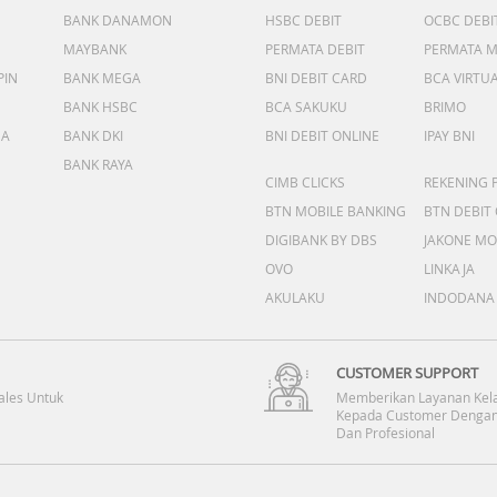
BANK DANAMON
HSBC DEBIT
OCBC DEBI
MAYBANK
PERMATA DEBIT
PERMATA 
PIN
BANK MEGA
BNI DEBIT CARD
BCA VIRTU
BANK HSBC
BCA SAKUKU
BRIMO
DA
BANK DKI
BNI DEBIT ONLINE
IPAY BNI
BANK RAYA
CIMB CLICKS
REKENING 
BTN MOBILE BANKING
BTN DEBIT
DIGIBANK BY DBS
JAKONE MO
OVO
LINKAJA
AKULAKU
INDODANA
CUSTOMER SUPPORT
ales Untuk
Memberikan Layanan Kel
Kepada Customer Dengan
Dan Profesional