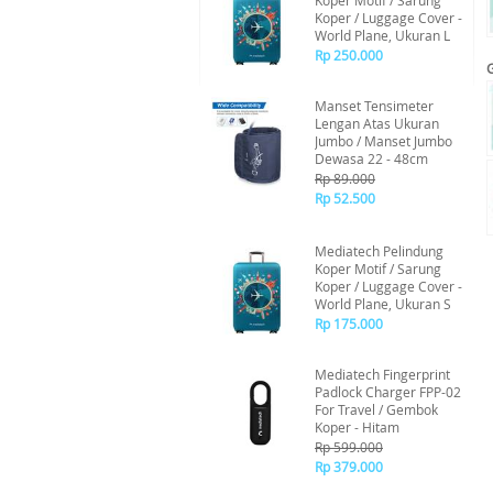
Koper Motif / Sarung
Koper / Luggage Cover -
World Plane, Ukuran L
Rp 250.000
Manset Tensimeter
Lengan Atas Ukuran
Jumbo / Manset Jumbo
Dewasa 22 - 48cm
Rp 89.000
Rp 52.500
Mediatech Pelindung
Koper Motif / Sarung
Koper / Luggage Cover -
World Plane, Ukuran S
Rp 175.000
Mediatech Fingerprint
Padlock Charger FPP-02
For Travel / Gembok
Koper - Hitam
Rp 599.000
Rp 379.000