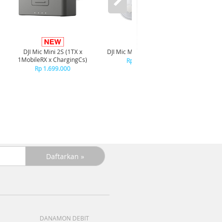
DJI Mic Mini 2S (1TX x
DJI Mic Mini 2S Transmitter
DJI Mic 
1MobileRX x ChargingCs)
Rp 1.099.000
R
Rp 1.699.000
DANAMON DEBIT