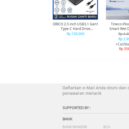
ORICO 2.5 inch USB3.1 Gen1
Tineco iFlo
Type-C Hard Drive
Smart Wet Dry Cordless
Enclosure - 25PW1C-C3
Vacuum Cle
Rp 130.000
Rp 4.4
Penghis
Rp 2.9
+Cashba
Rp 35
Daftarkan e-Mail Anda disini dan
penawaran menarik
SUPPORTED BY :
BANK
BANK MANDIRI
BCA