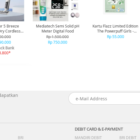
or 5 Breeze
Mediatech Semi Solid pH
Kartu Flazz Limited Edition
Meter Digital Food
The Powerpuff Girls -
aner Vakum
Buttercup
00.000
Rp 1.500.000
Rp 55.000
ap Debu
90.000
Rp 750.000
ck Bank
8.800*
 dapatkan
DEBIT CARD & E-PAYMENT
BRI
MANDIRI DEBIT
BRI DEBIT