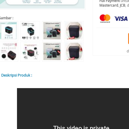
Full Payment
untuk
Mastercard
,
JCB
, 
Gambar :
d
Deskripsi Produk :