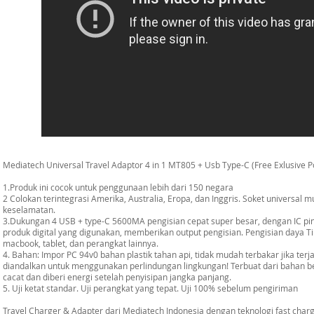
Mediatech Universal Travel Adaptor 4 in 1 MT805 + Usb Type-C (Free Exlusive 
1.Produk ini cocok untuk penggunaan lebih dari 150 negara
2 Colokan terintegrasi Amerika, Australia, Eropa, dan Inggris. Soket universal 
keselamatan.
3.Dukungan 4 USB + type-C 5600MA pengisian cepat super besar, dengan IC pint
produk digital yang digunakan, memberikan output pengisian. Pengisian daya 
macbook, tablet, dan perangkat lainnya.
4. Bahan: Impor PC 94v0 bahan plastik tahan api, tidak mudah terbakar jika terj
diandalkan untuk menggunakan perlindungan lingkungan! Terbuat dari bahan be
cacat dan diberi energi setelah penyisipan jangka panjang.
5. Uji ketat standar. Uji perangkat yang tepat. Uji 100% sebelum pengiriman
Travel Charger & Adapter dari Mediatech Indonesia dengan teknologi fast char