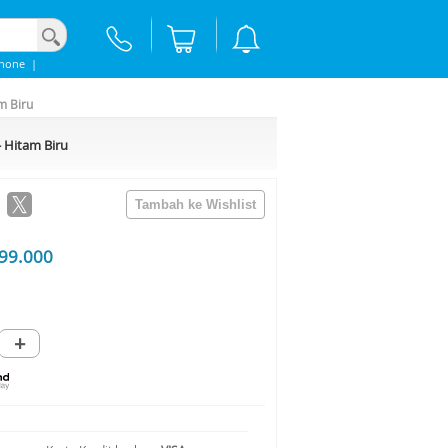
Phone
|
m Biru
- Hitam Biru
99.000
+