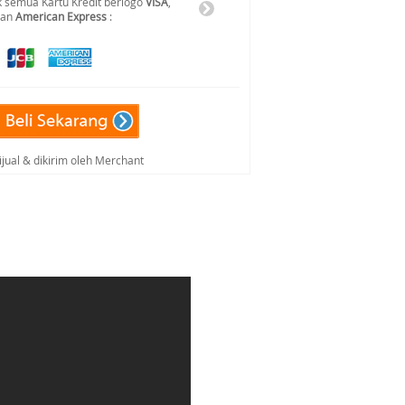
 semua Kartu Kredit berlogo
VISA
,
dan
American Express
:
ijual & dikirim oleh Merchant