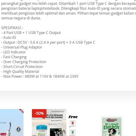
perangkat gadget mu lebih cepat. Ditambah 1 port USB Type C dengan kecepa
pengisian baterai laptop/notebook. Dilengkapi fitur Auto-ID yang secara otomat
membuat pengisian lebih optimal dan aman. Pilihan tepat teman gadget kalian saa
semua negara di dunia.
SPESIFIKASI :
- 4 Port USB + 1 USB Type C Output
- Auto-ID
- Output : DC5V - 5.6 A (2.4 A per-port) + 3 A USB Type C
- Universal Plug Adaptor
- LED Indicator
- Fast Charging
- Over Charging Protection
- Short Circuit Protection
- High Quality Material
- Max Power : 880W at 110V & 1840W at 230V
-50%