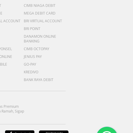
T
CIMB NIAGA DEBIT
ME
MEGA DEBIT CARD
AL ACCOUNT
BRI VIRTUAL ACCOUNT
BRI POINT
DANAMON ONLINE
BANKING
PONSEL
CIMB OCTOPAY
 ONLINE
JENIUS PAY
BILE
GO-PAY
KREDIVO
BANK RAYA DEBIT
as Premium
 Ramah, Sigap