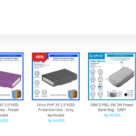
-66%
35 3.5”HDD
Orico PHP-35 3.5”HDD
ORICO PBS-3W 3W Power
box - Purple
Protection box - Grey
Bank Bag - GREY
9.000
Rp 99.000
Rp 94.000
4.000
Rp 34.000