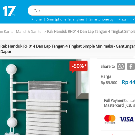
iPhone
|
Smartphone Terjangkau
|
Smartphone 5g
|
Flazz
|
i
IPhone 13
|
iphone 14
|
Samsung Note
an Kamar Mandi & Saniter
>
Rak Handuk RH014 Dan Lap Tangan 4 Tingkat Simple
Rak Handuk RH014 Dan Lap Tangan 4 Tingkat Simple Minimalsi - Gantungan
Dapur
-50%*
Share to
Harga
Rp 4
Rp 89.900
Full Payment
untuk
Mastercard
,
JCB
, 