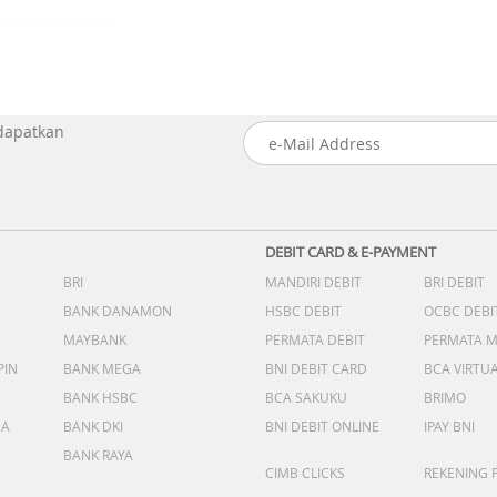
 dapatkan
DEBIT CARD & E-PAYMENT
BRI
MANDIRI DEBIT
BRI DEBIT
BANK DANAMON
HSBC DEBIT
OCBC DEBI
MAYBANK
PERMATA DEBIT
PERMATA 
PIN
BANK MEGA
BNI DEBIT CARD
BCA VIRTU
BANK HSBC
BCA SAKUKU
BRIMO
DA
BANK DKI
BNI DEBIT ONLINE
IPAY BNI
BANK RAYA
CIMB CLICKS
REKENING 