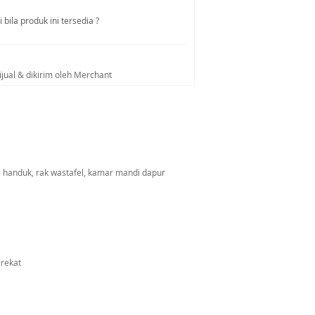
bila produk ini tersedia ?
ijual & dikirim oleh Merchant
, handuk, rak wastafel, kamar mandi dapur
erekat