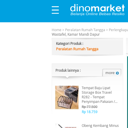
Home
>
Peralatan Rumah Tangga
>
Perlengkap
Wastafel, Kamar Mandi Dapur
Kategori Produk :
Peralatan Rumah Tangga
Produk lainnya :
Tempat Baju Lipat
Storage Box Travel
R282 - Tempat
Penyimpan Pakaian /
Dalaman Laundry Bag
Rp 77.500
Serbaguna Lemari Rapi
Rp 18.759
-Random
Obeng Kembang Minus