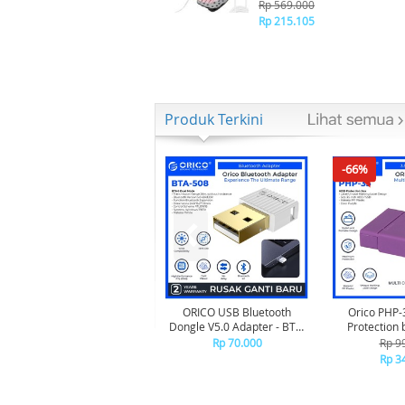
Terapi Kesehatan Kaki
Rp 569.000
Meningkatkan Sirkulasi
Rp 215.105
Darah Meredakan Sakit
Produk Terkini
-66%
ORICO USB Bluetooth
Orico PHP-
Dongle V5.0 Adapter - BTA-
Protection 
508 - WHITE
Rp 70.000
Rp 9
Rp 3