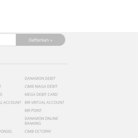
R
DANAMON DEBIT
T
CIMB NIAGA DEBIT
ME
MEGA DEBIT CARD
AL ACCOUNT
BRI VIRTUAL ACCOUNT
BRI POINT
DANAMON ONLINE
BANKING
PONSEL
CIMB OCTOPAY