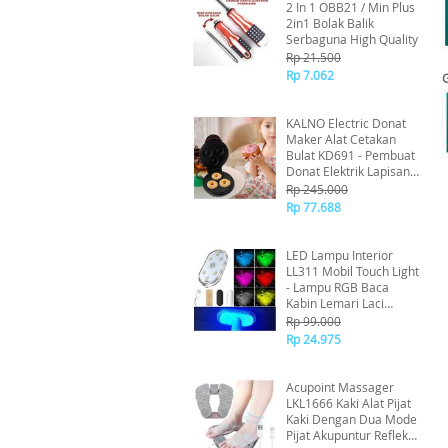
2 In 1 OBB21 / Min Plus
2in1 Bolak Balik
Serbaguna High Quality
Rp 21.500
Rp 7.062
KALNO Electric Donat
Maker Alat Cetakan
Bulat KD691 - Pembuat
Donat Elektrik Lapisan
Anti Lengket Untuk
Rp 245.000
Rumahan
Rp 77.688
LED Lampu Interior
LL311 Mobil Touch Light
- Lampu RGB Baca
Kabin Lemari Laci
Warna Warni Universal
Rp 99.000
Hias
Rp 24.975
Acupoint Massager
LKL1666 Kaki Alat Pijat
Kaki Dengan Dua Mode
Pijat Akupuntur Refleksi