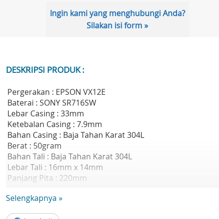
Ingin kami yang menghubungi Anda?
Silakan isi form »
DESKRIPSI PRODUK :
Pergerakan : EPSON VX12E
Baterai : SONY SR716SW
Lebar Casing : 33mm
Ketebalan Casing : 7.9mm
Bahan Casing : Baja Tahan Karat 304L
Berat : 50gram
Bahan Tali : Baja Tahan Karat 304L
Lebar Tali : 16mm x 14mm
Panjang Pita : 220mm
Kaca : Safir
Selengkapnya »
Tahan Air : 3 ATM
Garansi Resmi 1 Tahun