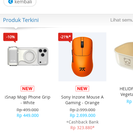
Include Box, Jam Tangan, Kartu Garansi, Manual
Produk Terkini
-10%
-21%*
HELIDF
Veget
iSnap Mogi Phone Grip
Sony Inzone Mouse A
Keranja
Rp 
- White
Gaming - Orange
Sayur
Rp 499.000
Rp 2.999.000
Rp 449.000
Rp 2.699.000
+Cashback Bank
Rp 323.880*