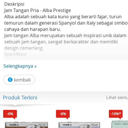
Deskripsi
Jam Tangan Pria - Alba Prestige
Alba adalah sebuah kata kuno yang berarti fajar, turun
temurun dalam generasi Spanyol dan Italy sebagai simbo
cahaya dan harapan baru.
Jam tangan Alba merupakan sebuah inspirasi unik dalam
sebuah jam tangan, sangat berkarakter dan memiliki
design cemerlang.
Spesifikasi
Gender: Pria
Selengkapnya »
Brand: Alba
Series: Active
Model No: AJ6128X1
Movement: Japan Quartz Movement
Case diameter: 40 mm
Produk Terkini
Case thicknes: 8 mm
Lug Width: 20 mm
Glass material: Mineral crystal
-6%
-6%
-16%*
Case material: Stainless Steel
Water resistant: 50 Meters/5 ATM/5 BAR