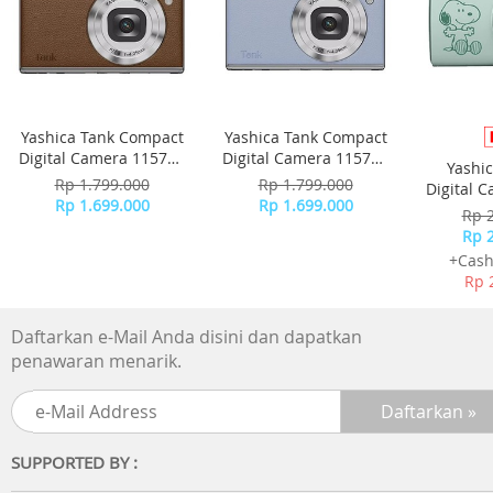
Case back: Screw Down Case Back
Strap material: Stainless Steel
Clasp: Deployment clasp
Calendar: Day and Date
Luminious / LumiBrite: Yes
Garansi resmi 1 tahun
Yashica Tank Compact
Yashica Tank Compact
Kelengkapan paket: 1 x jam tangan, 1 x box, 1 x kartu
Digital Camera 115755
Digital Camera 115756
Yashi
garansi
- Brown
- Sky Blue
Rp 1.799.000
Rp 1.799.000
Digital 
Rp 1.699.000
Rp 1.699.000
-
Rp 
Rp 
+Cash
Rp 
Daftarkan e-Mail Anda disini dan dapatkan
penawaran menarik.
SUPPORTED BY :