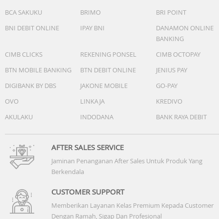
BCA SAKUKU
BRIMO
BRI POINT
BNI DEBIT ONLINE
IPAY BNI
DANAMON ONLINE
BANKING
CIMB CLICKS
REKENING PONSEL
CIMB OCTOPAY
BTN MOBILE BANKING
BTN DEBIT ONLINE
JENIUS PAY
DIGIBANK BY DBS
JAKONE MOBILE
GO-PAY
OVO
LINKAJA
KREDIVO
AKULAKU
INDODANA
BANK RAYA DEBIT
AFTER SALES SERVICE
Jaminan Penanganan After Sales Untuk Produk Yang
Berkendala
CUSTOMER SUPPORT
Memberikan Layanan Kelas Premium Kepada Customer
Dengan Ramah, Sigap Dan Profesional