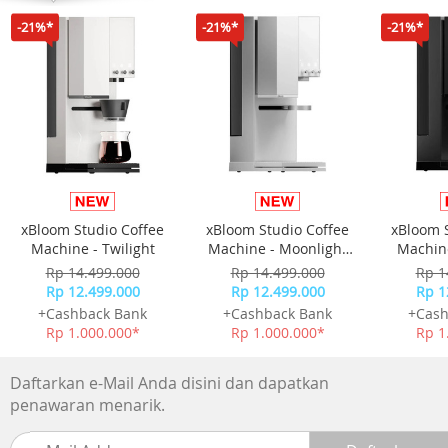
Mode GPS baterai maks : Hingga 54 jam
-21%*
-21%*
-21%*
Aktivitas GPS Ekspedisi : Hingga 25 hari
RATING AIR : 10 ATM
MEMORI/RIWAYAT : 32 MB
xBloom Studio Coffee
xBloom Studio Coffee
xBloom 
Machine - Twilight
Machine - Moonlight
Machine
White
Rp 14.499.000
Rp 14.499.000
Rp 1
Rp 12.499.000
Rp 12.499.000
Rp 1
+Cashback Bank
+Cashback Bank
+Cash
Rp 1.000.000*
Rp 1.000.000*
Rp 1
Daftarkan e-Mail Anda disini dan dapatkan
penawaran menarik.