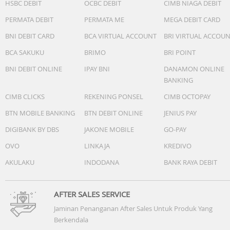
HSBC DEBIT
OCBC DEBIT
CIMB NIAGA DEBIT
PERMATA DEBIT
PERMATA ME
MEGA DEBIT CARD
BNI DEBIT CARD
BCA VIRTUAL ACCOUNT
BRI VIRTUAL ACCOU
BCA SAKUKU
BRIMO
BRI POINT
BNI DEBIT ONLINE
IPAY BNI
DANAMON ONLINE
BANKING
CIMB CLICKS
REKENING PONSEL
CIMB OCTOPAY
BTN MOBILE BANKING
BTN DEBIT ONLINE
JENIUS PAY
DIGIBANK BY DBS
JAKONE MOBILE
GO-PAY
OVO
LINKAJA
KREDIVO
AKULAKU
INDODANA
BANK RAYA DEBIT
AFTER SALES SERVICE
Jaminan Penanganan After Sales Untuk Produk Yang
Berkendala