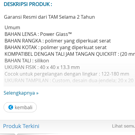
DESKRIPSI PRODUK :
Garansi Resmi dari TAM Selama 2 Tahun
Umum
BAHAN LENSA : Power Glass™
BAHAN RANGKA : polimer yang diperkuat serat
BAHAN KOTAK : polimer yang diperkuat serat
KOMPATIBEL DENGAN TALI JAM TANGAN QUICKFIT : (20 m
BAHAN TALI : silikon
UKURAN FISIK : 40 x 40 x 13.3 mm
Cocok untuk pergelangan dengan lingkar : 122-180 mm
UKURAN TAMPILAN : Custom, desain dua-jendela; 20 x 20
mm
Selengkapnya »
RESOLUSI TAMPILAN : 156 x 156 piksel (area aktif)
JENIS LAYAR : monokrom, terlihat di bawah sinar matahari
transflective memori-in-pixel (MIP)
BERAT : 43 g
MASA PAKAI BATERAI : Mode Jam Pintar: Hingga 21 hari
Produk Terkini
Mode Hemat Baterai : Hingga 50 hari
GPS : Hingga 22 jam