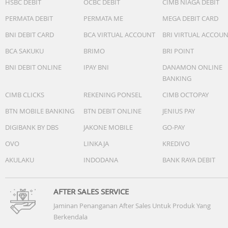
HSBC DEBIT
OCBC DEBIT
CIMB NIAGA DEBIT
PERMATA DEBIT
PERMATA ME
MEGA DEBIT CARD
BNI DEBIT CARD
BCA VIRTUAL ACCOUNT
BRI VIRTUAL ACCOU
BCA SAKUKU
BRIMO
BRI POINT
BNI DEBIT ONLINE
IPAY BNI
DANAMON ONLINE
BANKING
CIMB CLICKS
REKENING PONSEL
CIMB OCTOPAY
BTN MOBILE BANKING
BTN DEBIT ONLINE
JENIUS PAY
DIGIBANK BY DBS
JAKONE MOBILE
GO-PAY
OVO
LINKAJA
KREDIVO
AKULAKU
INDODANA
BANK RAYA DEBIT
AFTER SALES SERVICE
Jaminan Penanganan After Sales Untuk Produk Yang
Berkendala