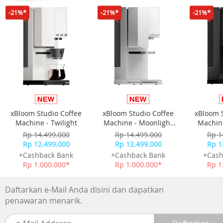
-21%*
-21%*
-21%*
xBloom Studio Coffee
xBloom Studio Coffee
xBloom 
Machine - Twilight
Machine - Moonlight
Machine
White
Rp 14.499.000
Rp 14.499.000
Rp 1
Rp 12.499.000
Rp 12.499.000
Rp 1
+Cashback Bank
+Cashback Bank
+Cash
Rp 1.000.000*
Rp 1.000.000*
Rp 1
Daftarkan e-Mail Anda disini dan dapatkan
penawaran menarik.