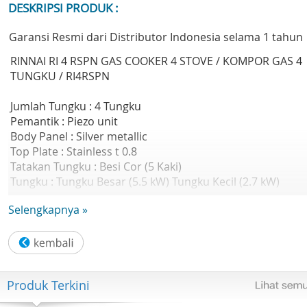
DESKRIPSI PRODUK :
Garansi Resmi dari Distributor Indonesia selama 1 tahun
RINNAI RI 4 RSPN GAS COOKER 4 STOVE / KOMPOR GAS 4
TUNGKU / RI4RSPN
Jumlah Tungku : 4 Tungku
Pemantik : Piezo unit
Body Panel : Silver metallic
Top Plate : Stainless t 0.8
Tatakan Tungku : Besi Cor (5 Kaki)
Tungku : Tungku Besar (5.5 kW) Tungku Kecil (2.7 kW)
Berat Kotor : 22.7kg
Selengkapnya »
Berat Bersih : 20.4kg
Dimensi Produk : 860 x 494 x 198 (mm)
Dimensi Kemasan : 940 x 535 x 230 (mm)
Produk Terkini