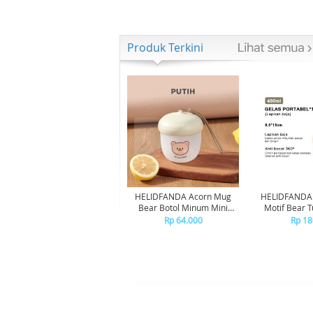
Produk Terkini
HELIDFANDA Acorn Mug
HELIDFANDA 
Bear Botol Minum Mini
Motif Bear 
Travel Kedap Anti Tumpah -
Sekolah de
Rp 64.000
Rp 18
CREAMWHITE LID
STAINLE