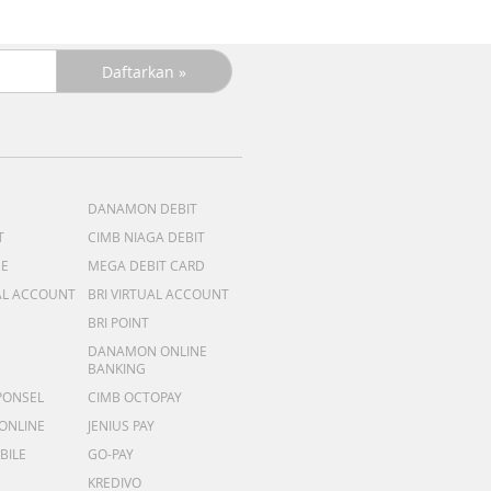
DANAMON DEBIT
T
CIMB NIAGA DEBIT
ME
MEGA DEBIT CARD
AL ACCOUNT
BRI VIRTUAL ACCOUNT
BRI POINT
DANAMON ONLINE
BANKING
PONSEL
CIMB OCTOPAY
 ONLINE
JENIUS PAY
BILE
GO-PAY
KREDIVO