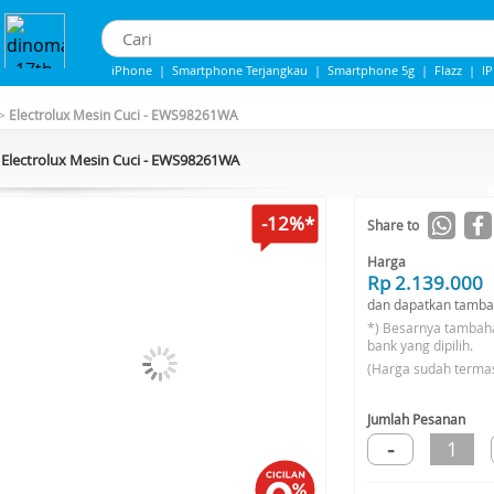
iPhone
|
Smartphone Terjangkau
|
Smartphone 5g
|
Flazz
|
I
iphone 13
|
IPHONE 14
|
Samsung Note
>
Electrolux Mesin Cuci - EWS98261WA
Electrolux Mesin Cuci - EWS98261WA
-12%*
Share to
Harga
Rp 2.139.000
dan dapatkan tamba
*) Besarnya tambah
bank yang dipilih.
(Harga sudah terma
Jumlah Pesanan
-
1