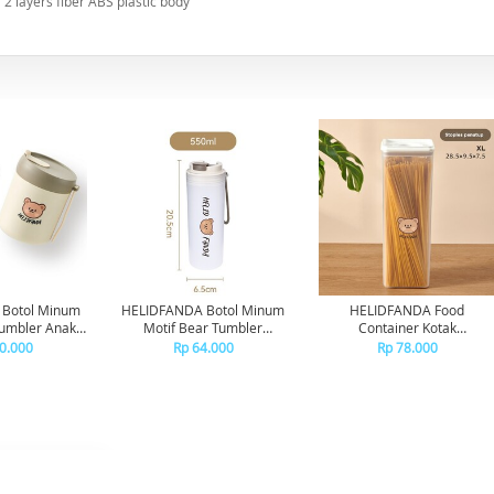
2 layers fiber ABS plastic body
Botol Minum
HELIDFANDA Botol Minum
HELIDFANDA Food
Tumbler Anak
Motif Bear Tumbler
Container Kotak
ngan Tali -
Transparan Anak dengan
Penyimpanan Makanan
0.000
Rp 64.000
Rp 78.000
SS STEEL
Tali - L-550ML
Kedap Motif Bear - XL-
1600ML-WHITE