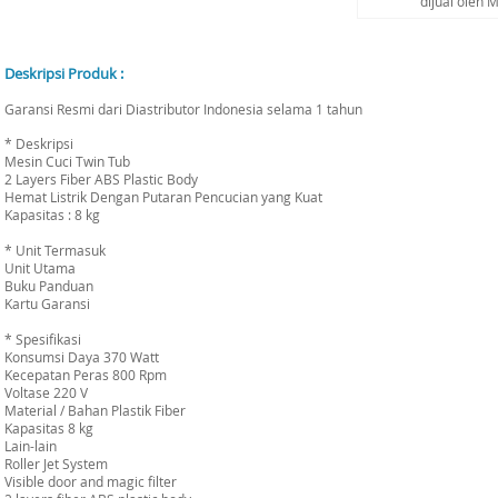
dijual oleh 
Deskripsi Produk :
Garansi Resmi dari Diastributor Indonesia selama 1 tahun
* Deskripsi
Mesin Cuci Twin Tub
2 Layers Fiber ABS Plastic Body
Hemat Listrik Dengan Putaran Pencucian yang Kuat
Kapasitas : 8 kg
* Unit Termasuk
Unit Utama
Buku Panduan
Kartu Garansi
* Spesifikasi
Konsumsi Daya 370 Watt
Kecepatan Peras 800 Rpm
Voltase 220 V
Material / Bahan Plastik Fiber
Kapasitas 8 kg
Lain-lain
Roller Jet System
Visible door and magic filter