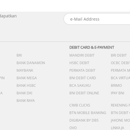
 dapatkan
DEBIT CARD & E-PAYMENT
BRI
MANDIRI DEBIT
BRI DEBIT
BANK DANAMON
HSBC DEBIT
OCBC DEBI
MAYBANK
PERMATA DEBIT
PERMATA 
PIN
BANK MEGA
BNI DEBIT CARD
BCA VIRTU
BANK HSBC
BCA SAKUKU
BRIMO
DA
BANK DKI
BNI DEBIT ONLINE
IPAY BNI
BANK RAYA
CIMB CLICKS
REKENING 
BTN MOBILE BANKING
BTN DEBIT
DIGIBANK BY DBS
JAKONE MO
OVO
LINKAJA