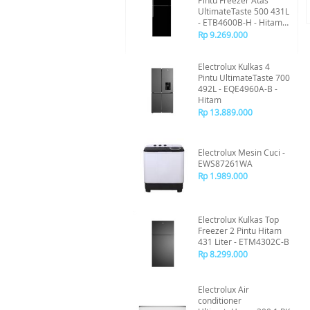
Pintu Freezer Atas
UltimateTaste 500 431L
- ETB4600B-H - Hitam
Mengkilap
Rp 9.269.000
Electrolux Kulkas 4
Pintu UltimateTaste 700
492L - EQE4960A-B -
Hitam
Rp 13.889.000
Electrolux Mesin Cuci -
EWS87261WA
Rp 1.989.000
Electrolux Kulkas Top
Freezer 2 Pintu Hitam
431 Liter - ETM4302C-B
Rp 8.299.000
Electrolux Air
conditioner