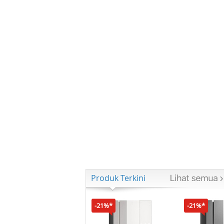
Produk Terkini
-21%*
-21%*