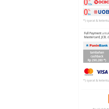
*) syarat & ketent
Full Payment
untuk
Mastercard
,
JCB
, 
tambahan
cashback
Rp 290.280 *)
*) syarat & ketent