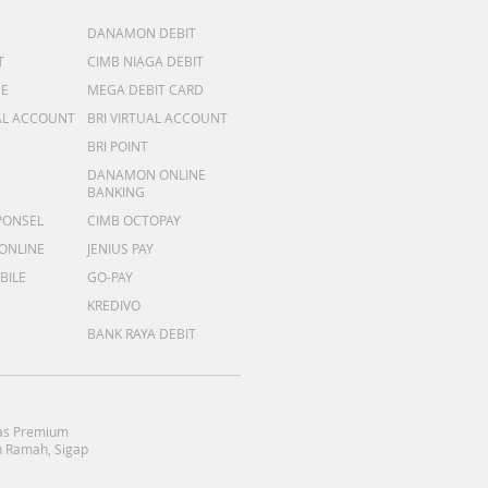
DANAMON DEBIT
T
CIMB NIAGA DEBIT
ME
MEGA DEBIT CARD
AL ACCOUNT
BRI VIRTUAL ACCOUNT
BRI POINT
DANAMON ONLINE
BANKING
PONSEL
CIMB OCTOPAY
 ONLINE
JENIUS PAY
BILE
GO-PAY
KREDIVO
BANK RAYA DEBIT
as Premium
 Ramah, Sigap