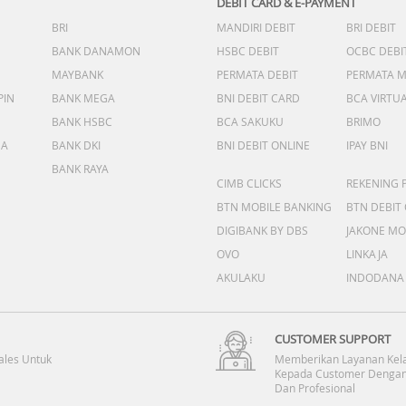
DEBIT CARD & E-PAYMENT
BRI
MANDIRI DEBIT
BRI DEBIT
BANK DANAMON
HSBC DEBIT
OCBC DEBI
MAYBANK
PERMATA DEBIT
PERMATA 
PIN
BANK MEGA
BNI DEBIT CARD
BCA VIRTU
BANK HSBC
BCA SAKUKU
BRIMO
DA
BANK DKI
BNI DEBIT ONLINE
IPAY BNI
BANK RAYA
CIMB CLICKS
REKENING 
BTN MOBILE BANKING
BTN DEBIT
DIGIBANK BY DBS
JAKONE MO
OVO
LINKAJA
AKULAKU
INDODANA
CUSTOMER SUPPORT
ales Untuk
Memberikan Layanan Kel
Kepada Customer Dengan
Dan Profesional