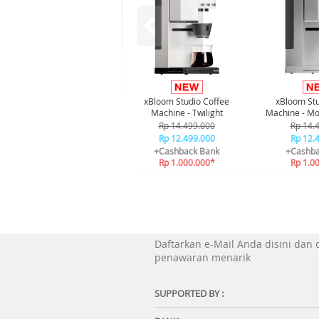
xBloom Studio Coffee
xBloom Stu
Machine - Twilight
Machine - Mo
Rp 14.499.000
Rp 14.
Rp 12.499.000
Rp 12.
+Cashback Bank
+Cashba
Rp 1.000.000*
Rp 1.0
Daftarkan e-Mail Anda disini dan
penawaran menarik
SUPPORTED BY :