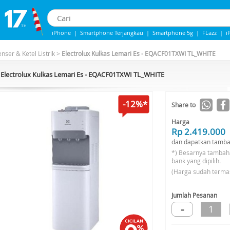
iPhone
|
Smartphone Terjangkau
|
Smartphone 5g
|
FLazz
|
i
iPhone 13
|
Samsung Note
|
Iphone 14
nser & Ketel Listrik
>
Electrolux Kulkas Lemari Es - EQACF01TXWI TL_WHITE
Electrolux Kulkas Lemari Es - EQACF01TXWI TL_WHITE
-12%*
Share to
Harga
Rp 2.419.000
dan dapatkan tamba
*) Besarnya tambah
bank yang dipilih.
(Harga sudah terma
Jumlah Pesanan
-
1