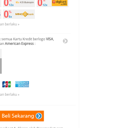
uan berlaku »
 semua Kartu Kredit berlogo
VISA
,
dan
American Express
:
uan berlaku »