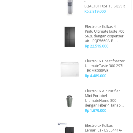
-
EQACF01TXSI_TL_SILVER
Rp 2.819.000
Electrolux Kulkas 4
Pintu UltimateTaste 700
562L dengan dispenser
air - EQE5660A-B -
Hitam Matte
Rp 22.519.000
Electrolux Chest freezer
UltimateTaste 300 297L
- ECM3000WB
Rp 4.489.000
Electrolux Air Purifier
Mini Portabel
UltimateHome 300
dengan Filter 4 Tahap -
EP31-15GRA - Green
Rp 1.679.000
Electrolux Kulkas
Lemari Es - ESE5441A-