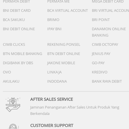
PERMATA DEBIT
PERMATA ME
MEGA DEBIT CARD
ALTIMETER BAROMETRIK
COMPASS
BNI DEBIT CARD
BCA VIRTUAL ACCOUNT
BRI VIRTUAL ACCOU
GIROSKOP
BCA SAKUKU
BRIMO
BRI POINT
AKSELEROMETER
TERMOMETER
BNI DEBIT ONLINE
IPAY BNI
DANAMON ONLINE
PEMANTAUAN SATURASI OKSIGEN DARAH PULSE OX
BANKING
CIMB CLICKS
REKENING PONSEL
CIMB OCTOPAY
Fitur Smart Harian
KONEKTIVITAS : Bluetooth®, ANT+, Wi-Fi®
BTN MOBILE BANKING
BTN DEBIT ONLINE
JENIUS PAY
CONNECT IQ (TAMPILAN JAM, KOLOM DATA, WIDGET, DAN
DIGIBANK BY DBS
JAKONE MOBILE
GO-PAY
APLIKASI YANG DAPAT DIUNDUH)
OVO
LINKAJA
KREDIVO
ON-DEVICE CONNECT IQ STORE
SMART NOTIFICATIONS
AKULAKU
INDODANA
BANK RAYA DEBIT
BALAS PESAN/TOLAK PANGGILAN DENGAN TEKS (HANYA
UNTUK ANDROID™)
KALENDER
AFTER SALES SERVICE
CUACA
Jaminan Penanganan After Sales Untuk Produk Yang
SINKRONISASI PENGATURAN REALTIME DENGAN GARMIN
Berkendala
CONNECT MOBILE
HEMAT BATERAI - JAM TANGAN BERDAYA RENDAH YANG
CUSTOMER SUPPORT