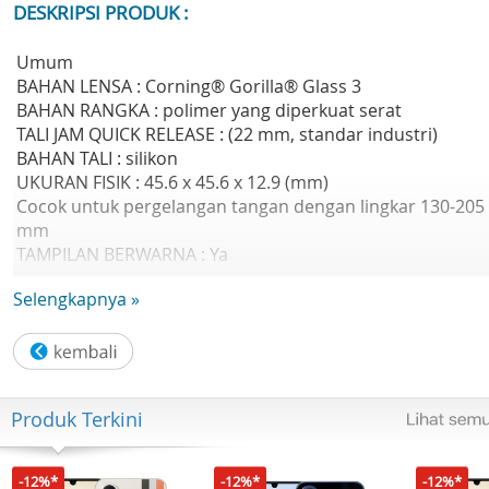
DESKRIPSI PRODUK :
Umum
BAHAN LENSA : Corning® Gorilla® Glass 3
BAHAN RANGKA : polimer yang diperkuat serat
TALI JAM QUICK RELEASE : (22 mm, standar industri)
BAHAN TALI : silikon
UKURAN FISIK : 45.6 x 45.6 x 12.9 (mm)
Cocok untuk pergelangan tangan dengan lingkar 130-205
mm
TAMPILAN BERWARNA : Ya
UKURAN TAMPILAN : Diameter 1,3 inci (33 mm)
Selengkapnya »
RESOLUSI TAMPILAN : 260 x 260 piksel
JENIS LAYAR : Terlihat di bawah sinar matahari, transflecti
memori-in-pixel (MIP)
BERAT : 49 g
MASA PAKAI BATERAI : Smartwatch mode: Hingga 14 hari
Produk Terkini
GPS-only GNSS mode : Hingga 30 jam
All-Systems GNSS mode : Hingga 25 jam
All-Systems GNSS mode plus Multi-Band : Hingga 16 jam
-12%*
-12%*
-12%*