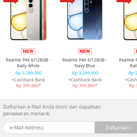
KETAHANAN AIR : 5 ATM
MEMORI/RIWAYAT : 200 jam data aktivitas
Fitur Jam
WAKTU/TANGGAL
SINKRONISASI WAKTU GPS
DAYLIGHT SAVING TIME OTOMATIS
JAM ALARM
TIMER
Realme P4X 6/128GB -
Realme P4X 6/128GB -
Realme P
STOPWATCH
Rally White
Navy Blue
Ral
WAKTU MATAHARI TERBIT/TENGGELAM
Rp 3.299.000
Rp 3.299.000
Rp 
+Cashback Bank
+Cashback Bank
+Cash
Pemantauan Kesehatan
Rp 395.880*
Rp 395.880*
Rp 
DENYUT JANTUNG BERBASIS PERGELANGAN TANGAN
(KONSTAN, SETIAP SAAT)
DENYUT JANTUNG ISTIRAHAT HARIAN
Daftarkan e-Mail Anda disini dan dapatkan
PERINGATAN DENYUT JANTUNG ABNORMAL : ya (tinggi da
penawaran menarik.
rendah)
TINGKAT PERNAPASAN (24X7)
SATURASI OKSIGEN DARAH PULSE OX : ya (pemeriksaan di
tempat dan aklimatisasi sepanjang hari dan saat tidur