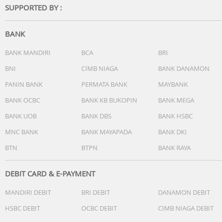
SUPPORTED BY :
opsional)
USIA KEBUGARAN
BODY BATTERY ENERGY MONITOR
BANK
PEMANTAUAN STRES SEPANJANG HARI
TIMER RELAKSASI PERNAPASAN
BANK MANDIRI
BCA
BRI
TIDUR : Ya (Tingkat Lanjut)
BNI
CIMB NIAGA
BANK DANAMON
WAWASAN DAN SKOR TIDUR
PANIN BANK
PERMATA BANK
MAYBANK
HIDRASI : ya (di Garmin Connect dan widget Connect IQ
opsional)
BANK OCBC
BANK KB BUKOPIN
BANK MEGA
KESEHATAN WANITA : ya (di Garmin Connect dan widget
BANK UOB
BANK DBS
BANK HSBC
Connect IQ opsional)
HEALTH SNAPSHOT
MNC BANK
BANK MAYAPADA
BANK DKI
BTN
BTPN
BANK RAYA
Sensor
GPS
GLONASS
DEBIT CARD & E-PAYMENT
GALILEO
MANDIRI DEBIT
BRI DEBIT
DANAMON DEBIT
MULTI-FREQUENCY POSITIONING
MONITOR DENYUT JANTUNG PERGELANGAN GARMIN
HSBC DEBIT
OCBC DEBIT
CIMB NIAGA DEBIT
ELEVATE