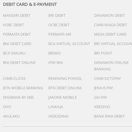
DEBIT CARD & E-PAYMENT
MANDIRI DEBIT
BRI DEBIT
DANAMON DEBIT
HSBC DEBIT
OCBC DEBIT
CIMB NIAGA DEBIT
PERMATA DEBIT
PERMATA ME
MEGA DEBIT CARD
BNI DEBIT CARD
BCA VIRTUAL ACCOUNT
BRI VIRTUAL ACCOU
BCA SAKUKU
BRIMO
BRI POINT
BNI DEBIT ONLINE
IPAY BNI
DANAMON ONLINE
BANKING
CIMB CLICKS
REKENING PONSEL
CIMB OCTOPAY
BTN MOBILE BANKING
BTN DEBIT ONLINE
JENIUS PAY
DIGIBANK BY DBS
JAKONE MOBILE
GO-PAY
OVO
LINKAJA
KREDIVO
AKULAKU
INDODANA
BANK RAYA DEBIT