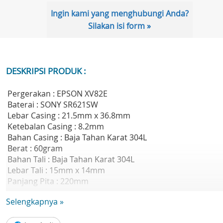
Ingin kami yang menghubungi Anda?
Silakan isi form »
DESKRIPSI PRODUK :
Pergerakan : EPSON XV82E
Baterai : SONY SR621SW
Lebar Casing : 21.5mm x 36.8mm
Ketebalan Casing : 8.2mm
Bahan Casing : Baja Tahan Karat 304L
Berat : 60gram
Bahan Tali : Baja Tahan Karat 304L
Lebar Tali : 15mm x 14mm
Panjang Pita : 220mm
Kaca : Safir
Selengkapnya »
Tahan Air : 3 ATM
Garansi Resmi 1 Tahun