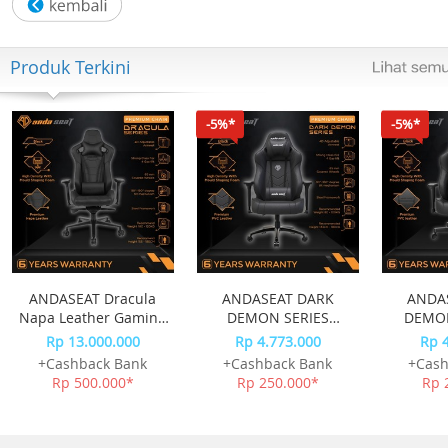
Include Box, Jam Tangan, Kartu Garansi, Manual
Produk Terkini
-5%*
-5%*
ANDASEAT Dracula
ANDASEAT DARK
ANDA
Napa Leather Gaming
DEMON SERIES
DEMO
Chair - Black
GAMING CHAIR -
SERIES 
Rp 13.000.000
Rp 4.773.000
Rp 
BLACK
-
+Cashback Bank
+Cashback Bank
+Cash
Rp 500.000*
Rp 250.000*
Rp 