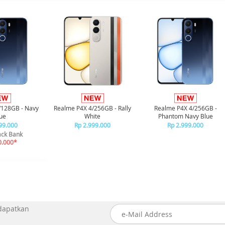
/128GB - Navy
Realme P4X 4/256GB - Rally
Realme P4X 4/256GB -
ue
White
Phantom Navy Blue
99.000
Rp 2.999.000
Rp 2.999.000
ck Bank
0.000*
 dapatkan