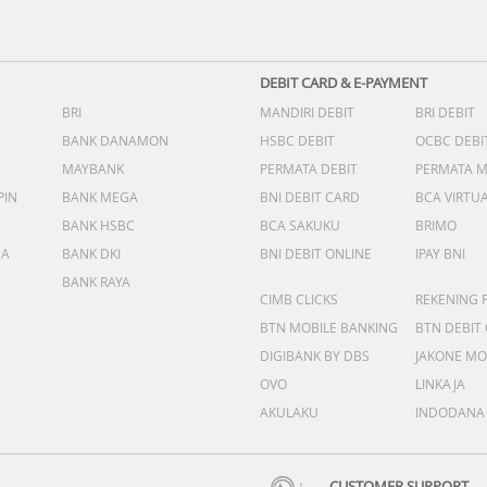
DEBIT CARD & E-PAYMENT
BRI
MANDIRI DEBIT
BRI DEBIT
BANK DANAMON
HSBC DEBIT
OCBC DEBI
MAYBANK
PERMATA DEBIT
PERMATA 
PIN
BANK MEGA
BNI DEBIT CARD
BCA VIRTU
BANK HSBC
BCA SAKUKU
BRIMO
DA
BANK DKI
BNI DEBIT ONLINE
IPAY BNI
BANK RAYA
CIMB CLICKS
REKENING 
BTN MOBILE BANKING
BTN DEBIT
DIGIBANK BY DBS
JAKONE MO
OVO
LINKAJA
AKULAKU
INDODANA
CUSTOMER SUPPORT