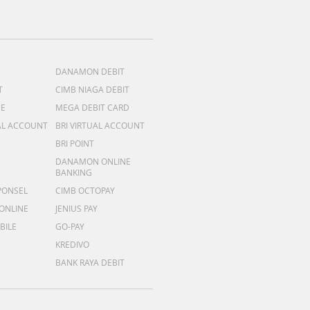
DANAMON DEBIT
T
CIMB NIAGA DEBIT
ME
MEGA DEBIT CARD
AL ACCOUNT
BRI VIRTUAL ACCOUNT
BRI POINT
DANAMON ONLINE
BANKING
PONSEL
CIMB OCTOPAY
 ONLINE
JENIUS PAY
BILE
GO-PAY
KREDIVO
BANK RAYA DEBIT