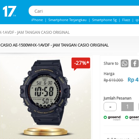
iPhone
|
Smartphone Terjangkau
|
Smartphone 5g
|
Flazz
|
i
Iphone 13
|
Iphone 14
|
Samsung Note
-1AVDF - JAM TANGAN CASIO ORIGINAL
CASIO AE-1500WHX-1AVDF - JAM TANGAN CASIO ORIGINAL
-27%*
Share to
Harga
Rp 4
Rp 619.000
Jumlah Pesanan
-
1