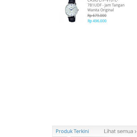
CASIO LTP-VT01L-
7B1UDF - Jam Tangan
Wanita Original
Rp 679.000
Rp 496.000
Produk Terkini