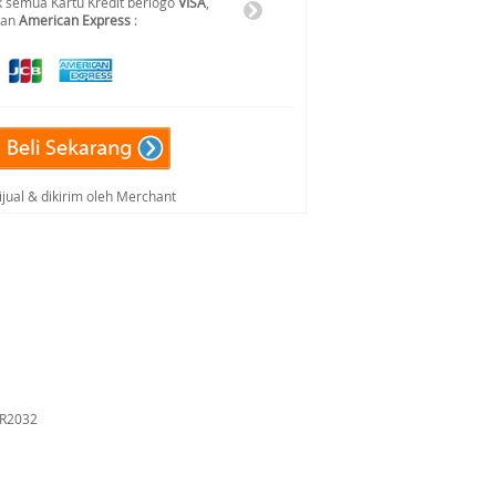
 semua Kartu Kredit berlogo
VISA
,
dan
American Express
:
ijual & dikirim oleh Merchant
CR2032