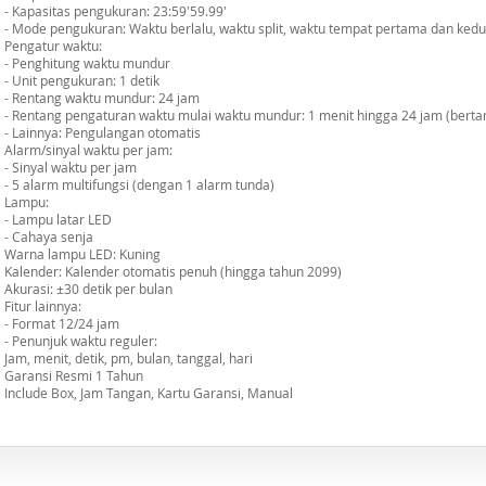
- Kapasitas pengukuran: 23:59'59.99'
- Mode pengukuran: Waktu berlalu, waktu split, waktu tempat pertama dan ked
Pengatur waktu:
- Penghitung waktu mundur
- Unit pengukuran: 1 detik
- Rentang waktu mundur: 24 jam
- Rentang pengaturan waktu mulai waktu mundur: 1 menit hingga 24 jam (bert
- Lainnya: Pengulangan otomatis
Alarm/sinyal waktu per jam:
- Sinyal waktu per jam
- 5 alarm multifungsi (dengan 1 alarm tunda)
Lampu:
- Lampu latar LED
- Cahaya senja
Warna lampu LED: Kuning
Kalender: Kalender otomatis penuh (hingga tahun 2099)
Akurasi: ±30 detik per bulan
Fitur lainnya:
- Format 12/24 jam
- Penunjuk waktu reguler:
Jam, menit, detik, pm, bulan, tanggal, hari
Garansi Resmi 1 Tahun
Include Box, Jam Tangan, Kartu Garansi, Manual