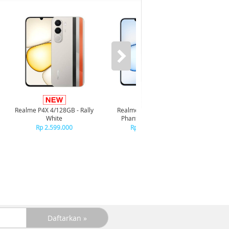
Infi
4/128GB 
Realme P4X 4/128GB - Rally
Realme P4X 4/128GB -
R
White
Phantom Navy Blue
R
Rp 2.599.000
Rp 2.599.000