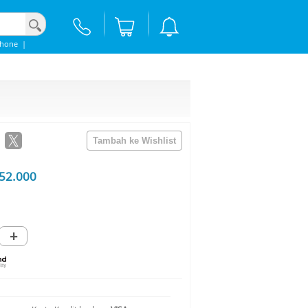
phone
|
52.000
+