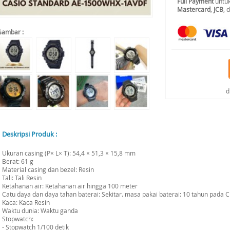
Full Payment
untuk
Mastercard
,
JCB
, 
Gambar :
d
Deskripsi Produk :
Ukuran casing (P× L× T): 54,4 × 51,3 × 15,8 mm
Berat: 61 g
Material casing dan bezel: Resin
Tali: Tali Resin
Ketahanan air: Ketahanan air hingga 100 meter
Catu daya dan daya tahan baterai: Sekitar. masa pakai baterai: 10 tahun pada 
Kaca: Kaca Resin
Waktu dunia: Waktu ganda
Stopwatch:
- Stopwatch 1/100 detik