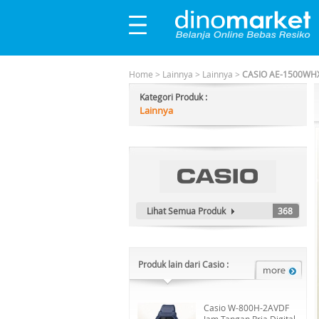
Home
>
Lainnya
>
Lainnya
>
CASIO AE-1500WHX
Kategori Produk :
Lainnya
Lihat Semua Produk
368
Produk lain dari Casio :
Casio W-800H-2AVDF