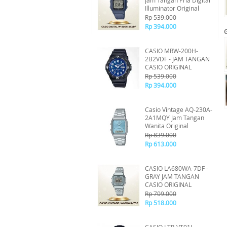
Jam Tangan Pria Digital
Illuminator Original
Rp 539.000
Rp 394.000
CASIO MRW-200H-
2B2VDF - JAM TANGAN
CASIO ORIGINAL
Rp 539.000
Rp 394.000
Casio Vintage AQ-230A-
2A1MQY Jam Tangan
Wanita Original
Rp 839.000
Rp 613.000
CASIO LA680WA-7DF -
GRAY JAM TANGAN
CASIO ORIGINAL
Rp 709.000
Rp 518.000