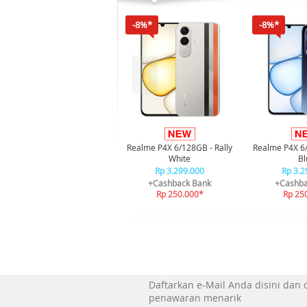
-8%*
-8%*
Realme P4X 6/128GB - Rally
Realme P4X 6
White
Bl
Rp 3.299.000
Rp 3.2
+Cashback Bank
+Cashba
Rp 250.000*
Rp 25
Daftarkan e-Mail Anda disini dan
penawaran menarik