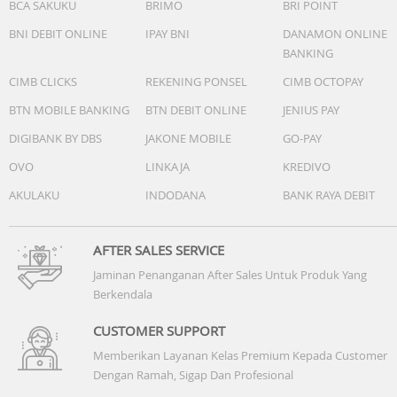
BCA SAKUKU
BRIMO
BRI POINT
BNI DEBIT ONLINE
IPAY BNI
DANAMON ONLINE
BANKING
CIMB CLICKS
REKENING PONSEL
CIMB OCTOPAY
BTN MOBILE BANKING
BTN DEBIT ONLINE
JENIUS PAY
DIGIBANK BY DBS
JAKONE MOBILE
GO-PAY
OVO
LINKAJA
KREDIVO
AKULAKU
INDODANA
BANK RAYA DEBIT
AFTER SALES SERVICE
Jaminan Penanganan After Sales Untuk Produk Yang
Berkendala
CUSTOMER SUPPORT
Memberikan Layanan Kelas Premium Kepada Customer
Dengan Ramah, Sigap Dan Profesional