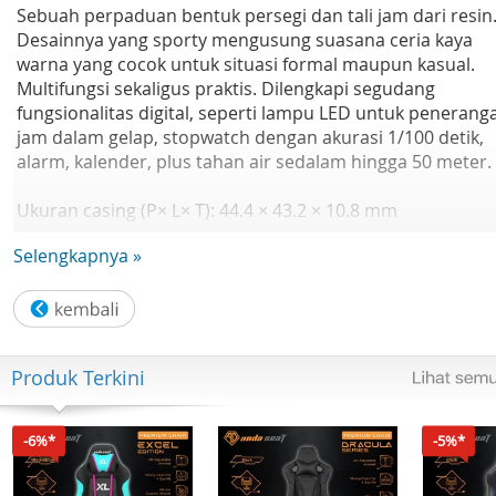
Sebuah perpaduan bentuk persegi dan tali jam dari resin
Desainnya yang sporty mengusung suasana ceria kaya
warna yang cocok untuk situasi formal maupun kasual.
Multifungsi sekaligus praktis. Dilengkapi segudang
fungsionalitas digital, seperti lampu LED untuk penerang
jam dalam gelap, stopwatch dengan akurasi 1/100 detik,
alarm, kalender, plus tahan air sedalam hingga 50 meter.
Ukuran casing (P× L× T): 44.4 × 43.2 × 10.8 mm
Bobot: 37 g
Selengkapnya »
Bahan casing dan bezel: Resin
Tali Jam Tangan: Resin
Ketahanan air: 50 meter
Catu daya dan masa pakai baterai: Perkiraan masa pakai
baterai: 7 tahun pada CR2016
Produk Terkini
Kaca: Kaca Resin
Ukuran tali yang kompatibel: 145 hingga 215 mm
Stopwatch:
-6%*
-5%*
- Stopwatch 1/100 detik
- Kapasitas pengukuran: 59'59.99"