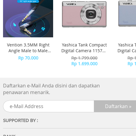
Vention 3.5MM Right
Yashica Tank Compact
Yashica 
Angle Male to Male
Digital Camera 115757
Digital 
Flat Aux Cable 1M -
- Pink Marshmallow
- 
Rp 70.000
Rp 1.799.000
Rp 
Gray Aluminum Alloy
Rp 1.699.000
Rp 
Type BANHG
Daftarkan e-Mail Anda disini dan dapatkan
penawaran menarik.
SUPPORTED BY :