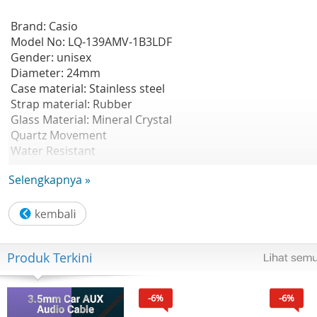
Brand: Casio
Model No: LQ-139AMV-1B3LDF
Gender: unisex
Diameter: 24mm
Case material: Stainless steel
Strap material: Rubber
Glass Material: Mineral Crystal
Quartz Movement
Water Resistant
Accuracy: ±20 seconds per month
Selengkapnya »
Garansi Resmi 1 Tahun
Include: Box, Kartu garansi
Produk Terkini
-6%
-6%