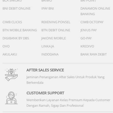
BCA SAKUKU
BRIMO
BRI POINT
BNI DEBIT ONLINE
IPAY BNI
DANAMON ONLINE
BANKING
CIMB CLICKS
REKENING PONSEL
CIMB OCTOPAY
BTN MOBILE BANKING
BTN DEBIT ONLINE
JENIUS PAY
DIGIBANK BY DBS
JAKONE MOBILE
GO-PAY
OVO
LINKAJA
KREDIVO
AKULAKU
INDODANA
BANK RAYA DEBIT
AFTER SALES SERVICE
Jaminan Penanganan After Sales Untuk Produk Yang
Berkendala
CUSTOMER SUPPORT
Memberikan Layanan Kelas Premium Kepada Customer
Dengan Ramah, Sigap Dan Profesional