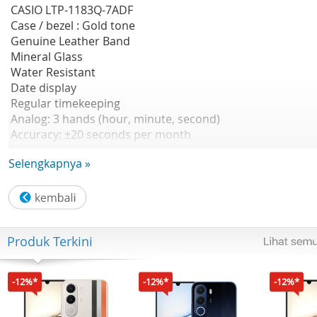
CASIO LTP-1183Q-7ADF
Case / bezel : Gold tone
Genuine Leather Band
Mineral Glass
Water Resistant
Date display
Regular timekeeping
Analog: 3 hands (hour, minute, second)
Accuracy: ±20 seconds per month
Approx. battery life: 3 years on SR621SW
Selengkapnya »
Size of case : 31.5×28.5×6.6mm
Garansi Resmi 1 Tahun
Produk Terkini
-12%*
-12%*
-12%*