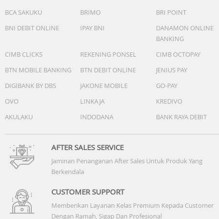
BCA SAKUKU
BRIMO
BRI POINT
BNI DEBIT ONLINE
IPAY BNI
DANAMON ONLINE
BANKING
CIMB CLICKS
REKENING PONSEL
CIMB OCTOPAY
BTN MOBILE BANKING
BTN DEBIT ONLINE
JENIUS PAY
DIGIBANK BY DBS
JAKONE MOBILE
GO-PAY
OVO
LINKAJA
KREDIVO
AKULAKU
INDODANA
BANK RAYA DEBIT
AFTER SALES SERVICE
Jaminan Penanganan After Sales Untuk Produk Yang
Berkendala
CUSTOMER SUPPORT
Memberikan Layanan Kelas Premium Kepada Customer
Dengan Ramah, Sigap Dan Profesional