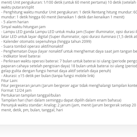
menit) Unit pengukuran: 1/100 detik (untuk 60 menit pertama) 10 detik (setela
waktu putaran/split
- Penghitung waktu mundur Unit pengukuran: 1 detik Rentang hitung mundur: 6
mundur: 1 detik hingga 60 menit (kenaikan 1 detik dan kenaikan 1 menit)
- 5 alarm harian
Sinyal waktu hitungan jam
- Lampu LED ganda Lampu LED untuk muka jam (Super illuminator, opsi durasi ilu
latar LED untuk layar digital (Super illuminator, opsi durasi iluminasi (1,5 detik at
- Kalender otomatis sepenuhnya (hingga tahun 2099)
- Suara tombol operasi aktif/nonaktif
- Penghematan Daya (layar nonaktif untuk menghemat daya saat jam tangan b
- Indikator level baterai
- Perkiraan waktu operasi baterai: 7 bulan untuk baterai isi ulang (periode p
paparan cahaya setelah pengisian daya) 18 bulan untuk baterai isi ulang (peri
gelap gulita dengan fungsi hemat daya aktif setelah daya penuh)
- Akurasi: ±15 detik per bulan (tanpa fungsi mobile link)
Fitur Lain:
Fitur pergeseran jarum (Jarum bergeser agar tidak menghalangi tampilan konten
Format 12/24 jam
Pertukaran tampilan tanggal/bulan
Tampilan hari (hari dalam seminggu dapat dipilih dalam enam bahasa)
Penunjuk waktu standar: Analog: 2 jarum (jam, menit (jarum bergerak setiap 20 det
menit, detik, pm, bulan, tanggal, hari