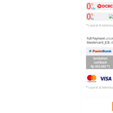
*) syarat & ketentu
Full Payment
untuk
Mastercard
,
JCB
, 
tambahan
cashback
Rp 303.960 *)
*) syarat & ketentu