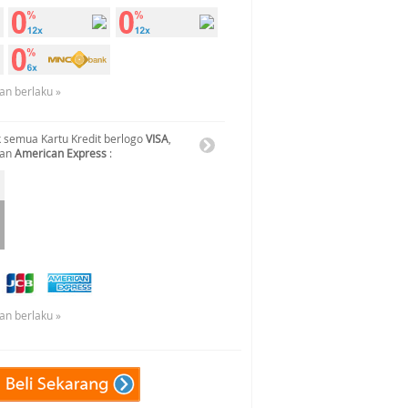
an berlaku »
 semua Kartu Kredit berlogo
VISA
,
dan
American Express
:
an berlaku »