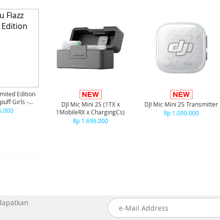
imited Edition
uff Girls -
DJI Mic Mini 2S (1TX x
DJI Mic Mini 2S Transmitter
ercup
5.000
1MobileRX x ChargingCs)
Rp 1.099.000
Rp 1.699.000
 dapatkan