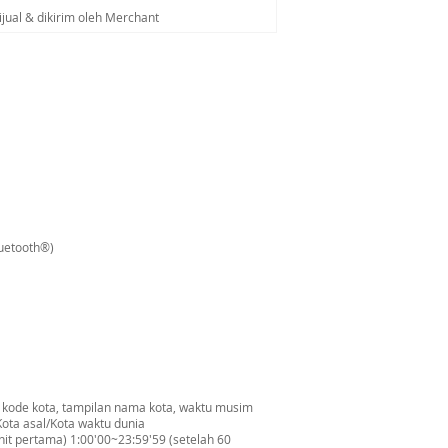
ijual & dikirim oleh Merchant
luetooth®)
an kode kota, tampilan nama kota, waktu musim
Kota asal/Kota waktu dunia
nit pertama) 1:00'00~23:59'59 (setelah 60