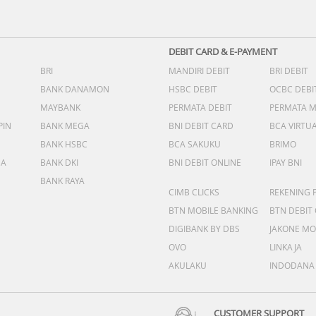
DEBIT CARD & E-PAYMENT
BRI
MANDIRI DEBIT
BRI DEBIT
BANK DANAMON
HSBC DEBIT
OCBC DEBI
MAYBANK
PERMATA DEBIT
PERMATA 
PIN
BANK MEGA
BNI DEBIT CARD
BCA VIRTU
BANK HSBC
BCA SAKUKU
BRIMO
DA
BANK DKI
BNI DEBIT ONLINE
IPAY BNI
BANK RAYA
CIMB CLICKS
REKENING 
BTN MOBILE BANKING
BTN DEBIT
DIGIBANK BY DBS
JAKONE MO
OVO
LINKAJA
AKULAKU
INDODANA
CUSTOMER SUPPORT