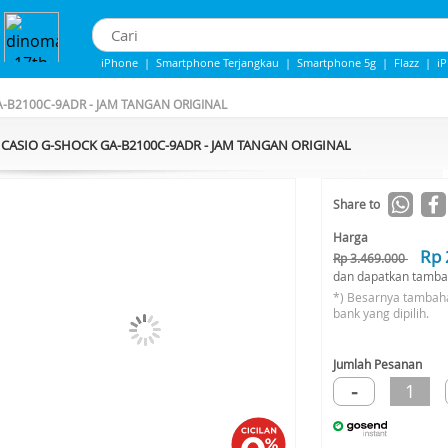
iPhone
|
Smartphone Terjangkau
|
Smartphone 5g
|
Flazz
|
i
iPhone 13
|
IPhone 14
|
Samsung Note
-B2100C-9ADR - JAM TANGAN ORIGINAL
CASIO G-SHOCK GA-B2100C-9ADR - JAM TANGAN ORIGINAL
-36%*
Share to
Harga
Rp 
Rp 3.469.000
dan dapatkan tamba
*) Besarnya tambah
bank yang dipilih.
Jumlah Pesanan
-
1