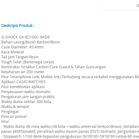
d
Deskripsi Produk :
G-SHOCK GA-B2100C-9ADR
Bahan casing/bezel: Karbon/Resin
Case Diameter: 45.4mm
Kaca Mineral
Tali Jam Tangan Resin
Tough Solar (Bertenaga surya)
Konstruksi: Struktur Carbon Core Guard & Tahan Guncangan
Ketahanan air 200 meter
Fitur Smartphone Link: Mobile link (Terhubung secara nirkabel menggunakan B
Aplikasi: CASIO WATCHES
Fitur konektivitas aplikasi:
Penyesuaian waktu otomatis
Pengaturan jam tangan praktis
Waktu dunia sekitar 300 kota
Waktu & tempat
Pengingat
Pencari ponsel
Fitur:
- Waktu dunia 38 zona waktu (38 kota + waktu universal terkoordinasi), tampil
panas aktif/nonaktif, peralihan waktu musim panas (DST) otomatis, pergantian 
- Stopwatch 1/100 detik Kapasitas pengukuran: 00'00'00~59'59'99 (untuk 60 me