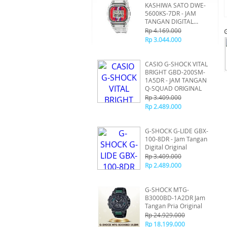
KASHIWA SATO DWE-
5600KS-7DR - JAM
TANGAN DIGITAL
ORIGINAL
Rp 4.169.000
Rp 3.044.000
CASIO G-SHOCK VITAL
BRIGHT GBD-200SM-
1A5DR - JAM TANGAN
Q-SQUAD ORIGINAL
Rp 3.409.000
Rp 2.489.000
G-SHOCK G-LIDE GBX-
100-8DR - Jam Tangan
Digital Original
Rp 3.409.000
Rp 2.489.000
G-SHOCK MTG-
B3000BD-1A2DR Jam
Tangan Pria Original
Rp 24.929.000
Rp 18.199.000