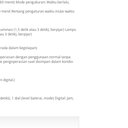
h 60 menit) Mode pengukuran: Waktu berlalu,
0 menit Rentang pengaturan waktu mulai waktu
minasi (1,5 detik atau 3 detik), berpijar) Lampu
au 3 detik), berpijar)
erada dalam kegelapan)
engoperasian dengan penggunaan normal tanpa
ode pengoperasian saat disimpan dalam kondisi
 digital.)
ik)), 1 dial (level baterai, mode) Digital: Jam,