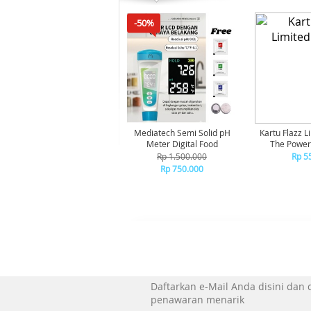
-50%
Mediatech Semi Solid pH
Kartu Flazz L
Meter Digital Food
The Powerp
Butt
Rp 1.500.000
Rp 5
Rp 750.000
Daftarkan e-Mail Anda disini dan
penawaran menarik