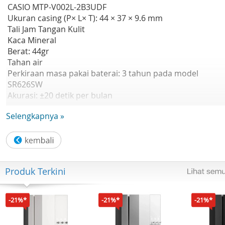
CASIO MTP-V002L-2B3UDF
Ukuran casing (P× L× T): 44 × 37 × 9.6 mm
Tali Jam Tangan Kulit
Kaca Mineral
Berat: 44gr
Tahan air
Perkiraan masa pakai baterai: 3 tahun pada model
SR626SW
Akurasi: ±20 detik per bulan
Penunjuk waktu standar: Analog: 3 jarum (jam, menit, deti
Selengkapnya »
Tampilan tanggal
Produk Terkini
-21%*
-21%*
-21%*