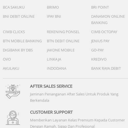
BCA SAKUKU
BRIMO
BRI POINT
BNI DEBIT ONLINE
IPAY BNI
DANAMON ONLINE
BANKING
CIMB CLICKS
REKENING PONSEL
CIMB OCTOPAY
BTN MOBILE BANKING
BTN DEBIT ONLINE
JENIUS PAY
DIGIBANK BY DBS
JAKONE MOBILE
GO-PAY
OVO
LINKAJA
KREDIVO
AKULAKU
INDODANA
BANK RAYA DEBIT
AFTER SALES SERVICE
Jaminan Penanganan After Sales Untuk Produk Yang
Berkendala
CUSTOMER SUPPORT
Memberikan Layanan Kelas Premium Kepada Customer
Dengan Ramah, Sigap Dan Profesional