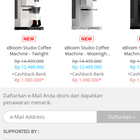
xBloom Studio Coffee
xBloom Studio Coffee
xBloom 
Machine - Twilight
Machine - Moonlight
Machine
White
Rp 14.499.000
Rp 14.499.000
Rp 1
Rp 12.499.000
Rp 12.499.000
Rp 1
+Cashback Bank
+Cashback Bank
+Cash
Rp 1.000.000*
Rp 1.000.000*
Rp 1
Daftarkan e-Mail Anda disini dan dapatkan
penawaran menarik.
SUPPORTED BY :