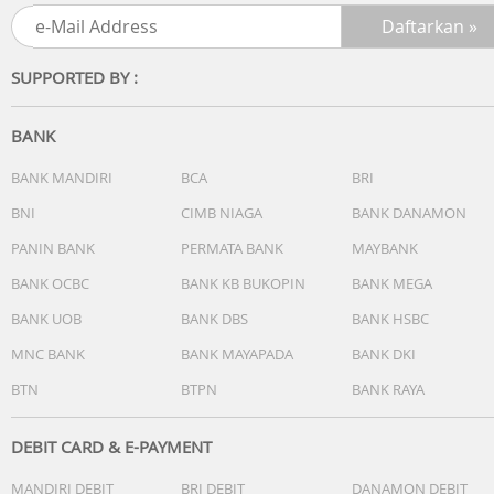
- Freq: 50Hz
Garansi Resmi PT. Electrolux Indonesia 1 Tahun
SUPPORTED BY :
BANK
BANK MANDIRI
BCA
BRI
BNI
CIMB NIAGA
BANK DANAMON
PANIN BANK
PERMATA BANK
MAYBANK
BANK OCBC
BANK KB BUKOPIN
BANK MEGA
BANK UOB
BANK DBS
BANK HSBC
MNC BANK
BANK MAYAPADA
BANK DKI
BTN
BTPN
BANK RAYA
DEBIT CARD & E-PAYMENT
MANDIRI DEBIT
BRI DEBIT
DANAMON DEBIT