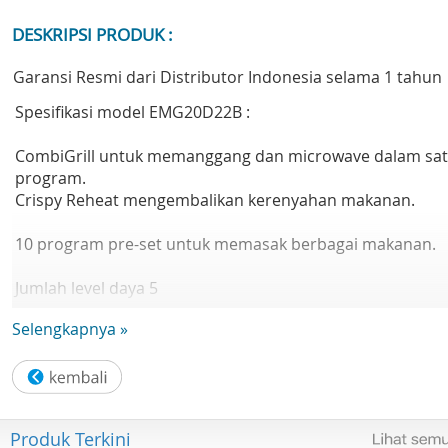
DESKRIPSI PRODUK :
Garansi Resmi dari Distributor Indonesia selama 1 tahun
Spesifikasi model EMG20D22B :
CombiGrill untuk memanggang dan microwave dalam sa
program.
Crispy Reheat mengembalikan kerenyahan makanan.
10 program pre-set untuk memasak berbagai makanan.
Jumlah level daya 5
Pengatur waktu
Selengkapnya »
Memasak panggangan
Pengaturan pencairan es
Kunci anak
Crispy reheat
Jumlah program 10
Produk Terkini