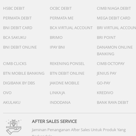
HSBC DEBIT
OCBC DEBIT
CIMB NIAGA DEBIT
PERMATA DEBIT
PERMATA ME
MEGA DEBIT CARD
BNI DEBIT CARD
BCA VIRTUAL ACCOUNT
BRI VIRTUAL ACCOU
BCA SAKUKU
BRIMO
BRI POINT
BNI DEBIT ONLINE
IPAY BNI
DANAMON ONLINE
BANKING
CIMB CLICKS
REKENING PONSEL
CIMB OCTOPAY
BTN MOBILE BANKING
BTN DEBIT ONLINE
JENIUS PAY
DIGIBANK BY DBS
JAKONE MOBILE
GO-PAY
OVO
LINKAJA
KREDIVO
AKULAKU
INDODANA
BANK RAYA DEBIT
AFTER SALES SERVICE
Jaminan Penanganan After Sales Untuk Produk Yang