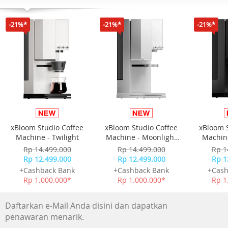
Tipologi Microwave oven kombinasi
-21%*
-21%*
-21%*
Jenis instalasiFreestanding
Masukan energi Listrik
Kapasitas ruang (L)20
Daya microwave (W)800
Daya grill (W) 1000
Aksesori yang disertakan
Baki kaca, Rakitan cincin meja putar, Poros meja putar, R
panggangan tinggi
xBloom Studio Coffee
xBloom Studio Coffee
xBloom 
Machine - Twilight
Machine - Moonlight
Machine
-Lebar produk 455 mm
White
Rp 14.499.000
Rp 14.499.000
Rp 1
-Kedalaman produk 353 mm
Rp 12.499.000
Rp 12.499.000
Rp 1
-Tinggi produk 261 mm
+Cashback Bank
+Cashback Bank
+Cash
-Jenis kontrol Digital
Rp 1.000.000*
Rp 1.000.000*
Rp 1
-Warna produk Hitam
-Material Lubang Logam
Daftarkan e-Mail Anda disini dan dapatkan
-Diameter (mm) 255mm
penawaran menarik.
- Voltage : 220V