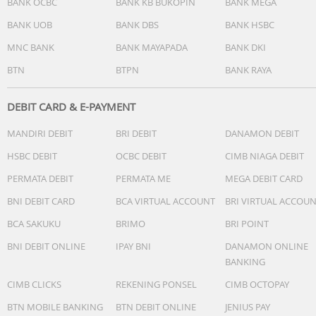
BANK OCBC
BANK KB BUKOPIN
BANK MEGA
BANK UOB
BANK DBS
BANK HSBC
MNC BANK
BANK MAYAPADA
BANK DKI
BTN
BTPN
BANK RAYA
DEBIT CARD & E-PAYMENT
MANDIRI DEBIT
BRI DEBIT
DANAMON DEBIT
HSBC DEBIT
OCBC DEBIT
CIMB NIAGA DEBIT
PERMATA DEBIT
PERMATA ME
MEGA DEBIT CARD
BNI DEBIT CARD
BCA VIRTUAL ACCOUNT
BRI VIRTUAL ACCOU
BCA SAKUKU
BRIMO
BRI POINT
BNI DEBIT ONLINE
IPAY BNI
DANAMON ONLINE
BANKING
CIMB CLICKS
REKENING PONSEL
CIMB OCTOPAY
BTN MOBILE BANKING
BTN DEBIT ONLINE
JENIUS PAY