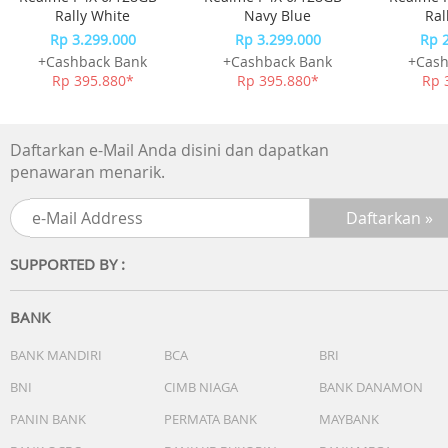
atau bisa di ukur pakai meteran sesuai dengan tinggi x
Rally White
Navy Blue
Ral
lebar koper saja tidak berikut roda.
Rp 3.299.000
Rp 3.299.000
Rp 
+Cashback Bank
+Cashback Bank
+Cash
Penutup koper ini memiliki varian ukuran dan motif yang
Rp 395.880*
Rp 395.880*
Rp 
bisa di pesan sesuai kebutuhan agar perjalanan terasa
aman dan nyaman.
Daftarkan e-Mail Anda disini dan dapatkan
Kami juga menjual timbangan koper yang bisa mengukur
penawaran menarik.
Kg,Gr,Oz dan sudah digital agar memudahkan lagi untuk
mengetahui berat barang bawaan kita dan bisa juga juga 
pakai untuk beberapa kebutuhan lain. berikut link produk
nya :
SUPPORTED BY :
BANK
BANK MANDIRI
BCA
BRI
BNI
CIMB NIAGA
BANK DANAMON
PANIN BANK
PERMATA BANK
MAYBANK