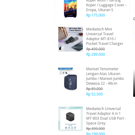
Koper Motif / Sarung
Koper / Luggage Cover -
Eropa, Ukuran S
Rp 175.000
Mediatech Mini
Universal Travel
Adaptor MT-810 /
Pocket Travel Charger
Rp 499.000
Rp 299.000
Manset Tensimeter
Lengan Atas Ukuran
Jumbo / Manset Jumbo
Dewasa 22 - 48cm
Rp 89.000
Rp 52.500
Mediatech Universal
Travel Adaptor 4 in 1
MT-803 Dual USB Port -
Space Grey
Rp 399.000
Rp 199.000