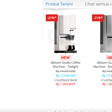
Produk Terkini
-21%*
-21%*
xBloom Studio Coffee
xBloom Stu
Machine - Twilight
Machine - Mo
Rp 14.499.000
Rp 14.
Rp 12.499.000
Rp 12.
+Cashback Bank
+Cashba
Rp 1.000.000*
Rp 1.0