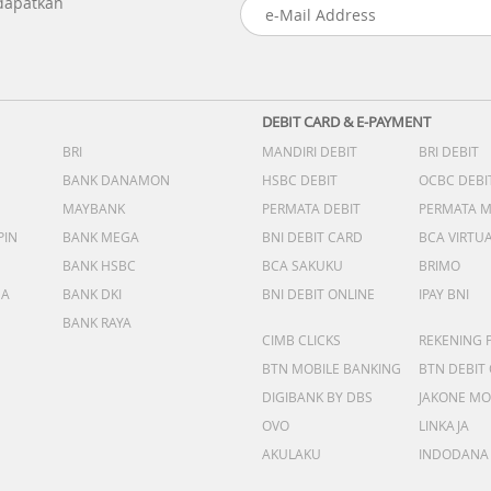
 dapatkan
DEBIT CARD & E-PAYMENT
BRI
MANDIRI DEBIT
BRI DEBIT
BANK DANAMON
HSBC DEBIT
OCBC DEBI
MAYBANK
PERMATA DEBIT
PERMATA 
PIN
BANK MEGA
BNI DEBIT CARD
BCA VIRTU
BANK HSBC
BCA SAKUKU
BRIMO
DA
BANK DKI
BNI DEBIT ONLINE
IPAY BNI
BANK RAYA
CIMB CLICKS
REKENING 
BTN MOBILE BANKING
BTN DEBIT
DIGIBANK BY DBS
JAKONE MO
OVO
LINKAJA
AKULAKU
INDODANA