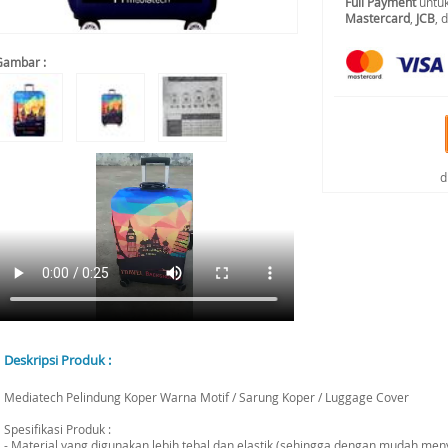
Full Payment
untuk
Mastercard
,
JCB
, 
Gambar :
d
Deskripsi Produk :
Mediatech Pelindung Koper Warna Motif / Sarung Koper / Luggage Cover
Spesifikasi Produk :
- Material yang digunakan lebih tebal dan elastik (sehingga dengan mudah me