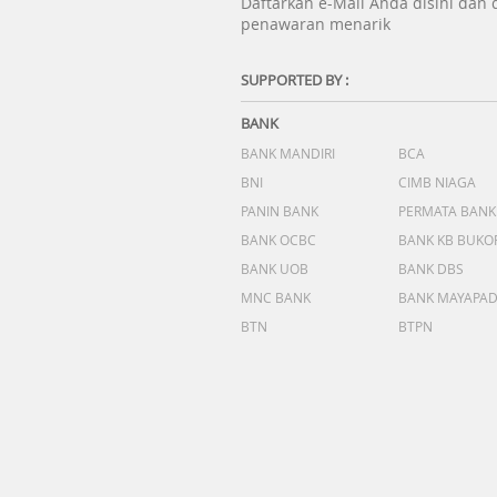
Daftarkan e-Mail Anda disini dan
penawaran menarik
SUPPORTED BY :
BANK
BANK MANDIRI
BCA
BNI
CIMB NIAGA
PANIN BANK
PERMATA BANK
BANK OCBC
BANK KB BUKO
BANK UOB
BANK DBS
MNC BANK
BANK MAYAPA
BTN
BTPN