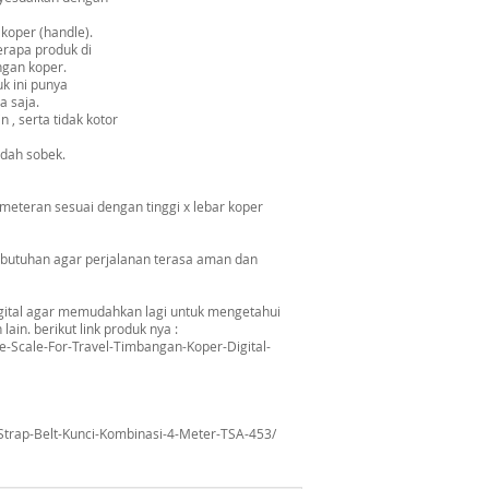
 koper (handle).
erapa produk di
ngan koper.
k ini punya
a saja.
 , serta tidak kotor
udah sobek.
meteran sesuai dengan tinggi x lebar koper
kebutuhan agar perjalanan terasa aman dan
gital agar memudahkan lagi untuk mengetahui
ain. berikut link produk nya :
Scale-For-Travel-Timbangan-Koper-Digital-
Strap-Belt-Kunci-Kombinasi-4-Meter-TSA-453/