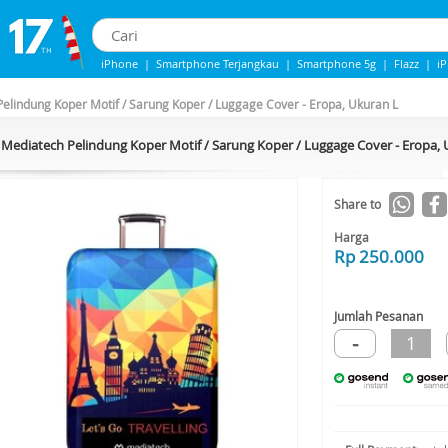
iPhone
|
Smartphone Terjangkau
|
Smartphone 5g
|
Flazz
|
i
iPhone 13
|
iPhone 14
|
Samsung Note
elindung Koper Motif / Sarung Koper / Luggage Cover - Eropa, Ukuran L
Mediatech Pelindung Koper Motif / Sarung Koper / Luggage Cover - Eropa, 
Share to
Harga
Rp 250.000
Jumlah Pesanan
-
1