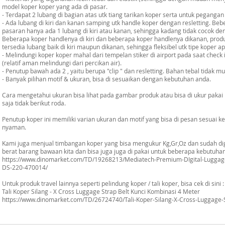
model koper koper yang ada di pasar.
- Terdapat 2 lubang di bagian atas utk tiang tarikan koper serta untuk pegangan
- Ada lubang di kiri dan kanan samping utk handle koper dengan resletting. Beb
pasaran hanya ada 1 lubang di kiri atau kanan, sehingga kadang tidak cocok de
Beberapa koper handlenya di kiri dan beberapa koper handlenya dikanan, produ
tersedia lubang baik di kiri maupun dikanan, sehingga fleksibel utk tipe koper ap
- Melindungi koper koper mahal dari tempelan stiker di airport pada saat check in
(relatif aman melindungi dari percikan air).
- Penutup bawah ada 2 , yaitu berupa "clip " dan resletting. Bahan tebal tidak m
- Banyak pilihan motif & ukuran, bisa di sesuaikan dengan kebutuhan anda.
Cara mengetahui ukuran bisa lihat pada gambar produk atau bisa di ukur pakai 
saja tidak berikut roda.
Penutup koper ini memiliki varian ukuran dan motif yang bisa di pesan sesuai 
nyaman.
Kami juga menjual timbangan koper yang bisa mengukur Kg,Gr,Oz dan sudah di
berat barang bawaan kita dan bisa juga juga di pakai untuk beberapa kebutuhan l
https://www.dinomarket.com/TD/19268213/Mediatech-Premium-DIgital-Luggage-
DS-220-470014/
Untuk produk travel lainnya seperti pelindung koper / tali koper, bisa cek di sini :
Tali Koper Silang - X Cross Luggage Strap Belt Kunci Kombinasi 4 Meter
https://www.dinomarket.com/TD/26724740/Tali-Koper-Silang-X-Cross-Luggage-