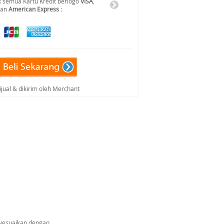
 semua Kartu Kredit berlogo
VISA
,
dan
American Express
:
ijual & dikirim oleh Merchant
nyesuaikan dengan