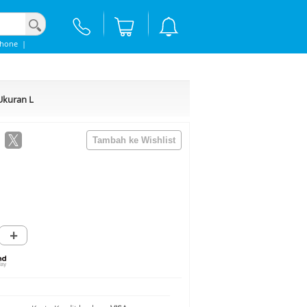
Phone
|
Ukuran L
+