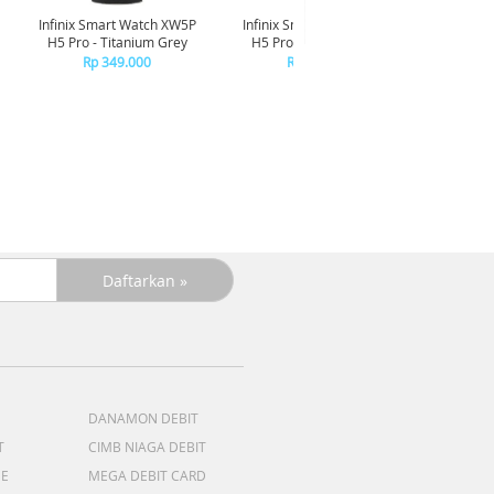
Infinix Smart Watch XW5P
Infinix Smart Watch XW5P
Yashi
H5 Pro - Titanium Grey
H5 Pro - Chrome Silver
Digita
Pin
Rp 349.000
Rp 349.000
R
R
DANAMON DEBIT
T
CIMB NIAGA DEBIT
ME
MEGA DEBIT CARD