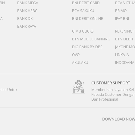
PIN
BANK MEGA
BNI DEBIT CARD
BCA VIRTU
BANK HSBC
BCA SAKUKU
BRIMO
DA
BANK DKI
BNI DEBIT ONLINE
IPAY BNI
BANK RAYA
CIMB CLICKS
REKENING 
BTN MOBILE BANKING
BTN DEBIT
DIGIBANK BY DBS
JAKONE MO
OVO
LINKAJA
AKULAKU
INDODANA
CUSTOMER SUPPORT
ales Untuk
Memberikan Layanan Kel
Kepada Customer Dengan
Dan Profesional
DOWNLOAD NOW 