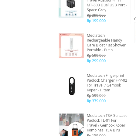
Travel Adaptor 4 in 1
MT-803 Dual USB Port -
Space Grey
Rp 399.000
Rp 199.000
Mediatech
Rechargeable Handy
Care Bidet / Jet Shower
Portable - Putih
Rp 599.000
Rp 299.000
Mediatech Fingerprint
Padlock Charger FPP-02
For Travel / Gembok
Koper - Hitam
Rp 599.000
Rp 379.000
Mediatech TSA Suitcase
Padlock TL-01 For
Travel / Gembok Koper
Kombinasi TSA Biru
Rp 159.000