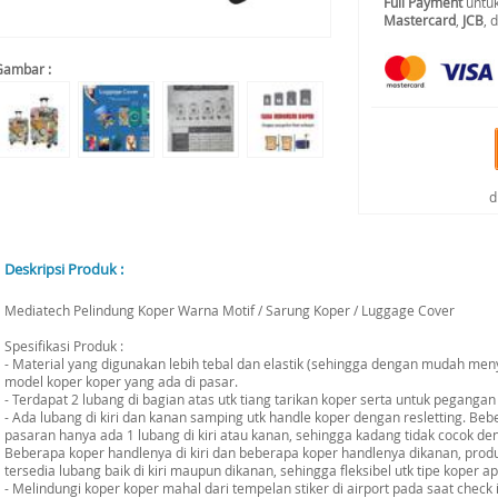
Full Payment
untuk
Mastercard
,
JCB
, 
Gambar :
d
Deskripsi Produk :
Mediatech Pelindung Koper Warna Motif / Sarung Koper / Luggage Cover
Spesifikasi Produk :
- Material yang digunakan lebih tebal dan elastik (sehingga dengan mudah me
model koper koper yang ada di pasar.
- Terdapat 2 lubang di bagian atas utk tiang tarikan koper serta untuk pegangan
- Ada lubang di kiri dan kanan samping utk handle koper dengan resletting. Beb
pasaran hanya ada 1 lubang di kiri atau kanan, sehingga kadang tidak cocok de
Beberapa koper handlenya di kiri dan beberapa koper handlenya dikanan, produ
tersedia lubang baik di kiri maupun dikanan, sehingga fleksibel utk tipe koper ap
- Melindungi koper koper mahal dari tempelan stiker di airport pada saat check in