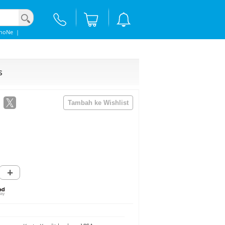
phoNe
|
S
+