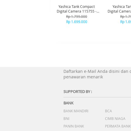
Yashica Tank Compact
Yashica Ta
Digital Camera 115755 -
Digital Camer
Brown
Bl
Rp 1.799.000
Rp 1.7
Rp 1.699.000
Rp 1.6
Daftarkan e-Mail Anda disini dan
penawaran menarik
SUPPORTED BY :
BANK
BANK MANDIRI
BCA
BNI
CIMB NIAGA
PANIN BANK
PERMATA BANK