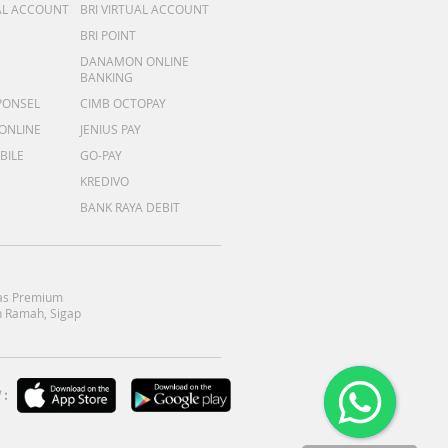
AL ACCOUNT
BRI VIRTUAL ACCOUNT
BRI POINT
DANAMON ONLINE
BANKING
PONSEL
CIMB OCTOPAY
 ONLINE
JENIUS PAY
BILE
GO-PAY
KREDIVO
BANK RAYA DEBIT
as Premium
 Ramah, Sigap
: