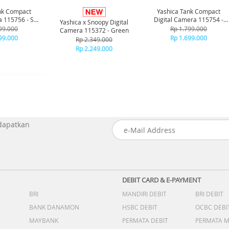
nk Compact
Yashica Tank Compact
a 115756 - Sky
Digital Camera 115754 -
Yashica x Snoopy Digital
ue
Black
99.000
Rp 1.799.000
Camera 115372 - Green
99.000
Rp 1.699.000
Rp 2.349.000
Rp 2.249.000
 dapatkan
DEBIT CARD & E-PAYMENT
BRI
MANDIRI DEBIT
BRI DEBIT
BANK DANAMON
HSBC DEBIT
OCBC DEBI
MAYBANK
PERMATA DEBIT
PERMATA 