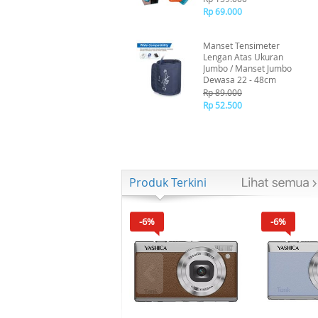
Rp 69.000
Manset Tensimeter
Lengan Atas Ukuran
Jumbo / Manset Jumbo
Dewasa 22 - 48cm
Rp 89.000
Rp 52.500
Produk Terkini
-6%
-6%