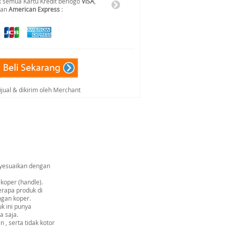
 semua Kartu Kredit berlogo
VISA
,
dan
American Express
:
ijual & dikirim oleh Merchant
nyesuaikan dengan
 koper (handle).
erapa produk di
ngan koper.
k ini punya
a saja.
 , serta tidak kotor