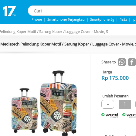
iPhone
|
Smartphone Terjangkau
|
Smartphone 5g
|
flaZz
|
I
IPhone 13
|
iPhone 14
|
Samsung Note
elindung Koper Motif / Sarung Koper / Luggage Cover - Movie, S
Mediatech Pelindung Koper Motif / Sarung Koper / Luggage Cover - Movie, 
Share to
Harga
Rp 175.000
Jumlah Pesanan
-
1