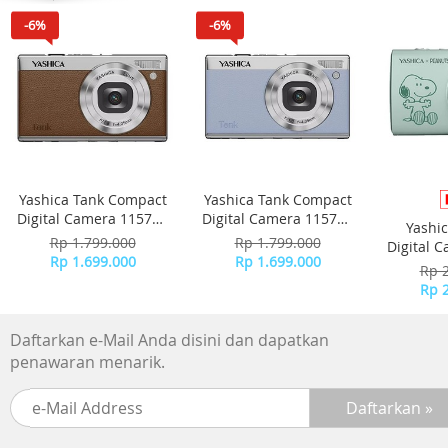
Spesifikasi
-6%
-6%
Dimensi (wxdxh) mm : 149x330x305
Daya masukan (W) : 1300W
Tinggi cangkir maksimum (mm) : 120
Tekanan pompa (bar) : 15
Nilai voltase/Frekuensi (V~Hz) : 220-240 V / 50-60 Hz
Kapasitas Tangki Air (l) : 1.1L
Berat (kg) : 4.2kg
Yashica Tank Compact
Yashica Tank Compact
Digital Camera 115755
Digital Camera 115756
Yashi
- Brown
- Sky Blue
Rp 1.799.000
Rp 1.799.000
Digital 
Rp 1.699.000
Rp 1.699.000
-
Rp 
Rp 
Daftarkan e-Mail Anda disini dan dapatkan
penawaran menarik.