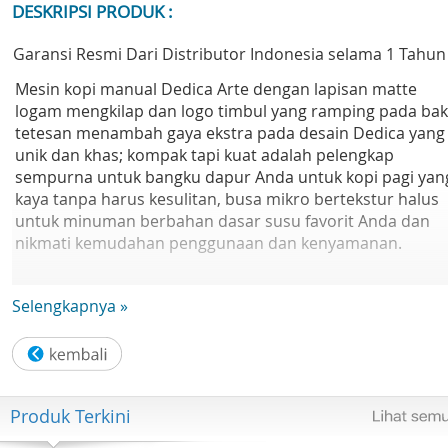
DESKRIPSI PRODUK :
Garansi Resmi Dari Distributor Indonesia selama 1 Tahun
Mesin kopi manual Dedica Arte dengan lapisan matte
logam mengkilap dan logo timbul yang ramping pada bak
tetesan menambah gaya ekstra pada desain Dedica yang
unik dan khas; kompak tapi kuat adalah pelengkap
sempurna untuk bangku dapur Anda untuk kopi pagi yan
kaya tanpa harus kesulitan, busa mikro bertekstur halus
untuk minuman berbahan dasar susu favorit Anda dan
nikmati kemudahan penggunaan dan kenyamanan.
Mencapai tekstur susu yang sempurna untuk latte dan
Selengkapnya »
cappuccino berkualitasseperti kafe tetapitidak pernah
semudah ini.Terintegrasi dengan tamper profesional dan
keranjang filter besar yang menampung hingga 18g kopi
bubuk. Mesin tersebut memberi Anda kekuatan untuk
menyeduh minuman otentik berkualitas barista seperti
Produk Terkini
kedai kopi favorit Anda.