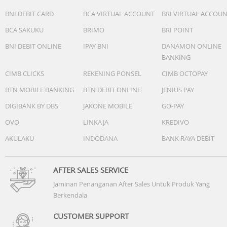
BNI DEBIT CARD
BCA VIRTUAL ACCOUNT
BRI VIRTUAL ACCOU
BCA SAKUKU
BRIMO
BRI POINT
BNI DEBIT ONLINE
IPAY BNI
DANAMON ONLINE
BANKING
CIMB CLICKS
REKENING PONSEL
CIMB OCTOPAY
BTN MOBILE BANKING
BTN DEBIT ONLINE
JENIUS PAY
DIGIBANK BY DBS
JAKONE MOBILE
GO-PAY
OVO
LINKAJA
KREDIVO
AKULAKU
INDODANA
BANK RAYA DEBIT
AFTER SALES SERVICE
Jaminan Penanganan After Sales Untuk Produk Yang
Berkendala
CUSTOMER SUPPORT