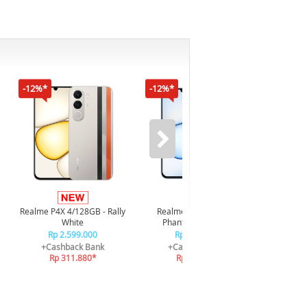
-12%*
-12%*
-16%*
Infi
4/128GB 
Realme P4X 4/128GB - Rally
Realme P4X 4/128GB -
R
White
Phantom Navy Blue
R
Rp 2.599.000
Rp 2.599.000
+C
+Cashback Bank
+Cashback Bank
R
Rp 311.880*
Rp 311.880*