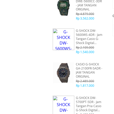
DWE-5600CC-3DR
- JAM TANGAN
ORIGINAL
Rp 4.879.000
Rp 3.562.000
G-SHOCK DW-
5600WS-4DR - Jam
Tangan Casio G-
Shock Digital
Original
Rp 2.109.000
Rp 1.540.000
CASIO G-SHOCK
GA-2100FR-5ADR -
JAM TANGAN
ORIGINAL
Rp 2.489.000
Rp 1.817.000
G-SHOCK DW-
5700PT-5DR - Jam
Tangan Pria Casio
G-Shock Digital