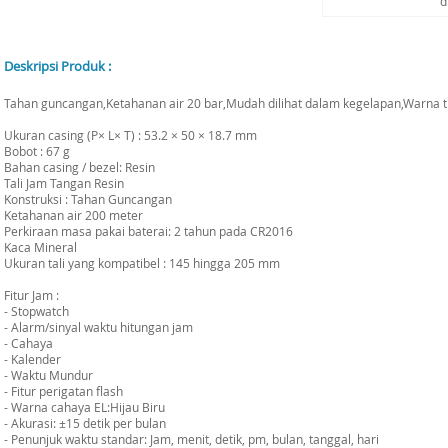
d
Deskripsi Produk :
Tahan guncangan,Ketahanan air 20 bar,Mudah dilihat dalam kegelapan,Warna 
Ukuran casing (P× L× T) : 53.2 × 50 × 18.7 mm
Bobot : 67 g
Bahan casing / bezel: Resin
Tali Jam Tangan Resin
Konstruksi : Tahan Guncangan
Ketahanan air 200 meter
Perkiraan masa pakai baterai: 2 tahun pada CR2016
Kaca Mineral
Ukuran tali yang kompatibel : 145 hingga 205 mm
Fitur Jam :
- Stopwatch
- Alarm/sinyal waktu hitungan jam
- Cahaya
- Kalender
- Waktu Mundur
- Fitur perigatan flash
- Warna cahaya EL:Hijau Biru
- Akurasi: ±15 detik per bulan
- Penunjuk waktu standar: Jam, menit, detik, pm, bulan, tanggal, hari