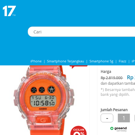
-6900GL-4DR - JAM TANGAN DIGITAL ORIGINAL
CASIO G-SHOCK DW-6900GL-4DR - JAM TANGAN DIGITAL ORIGINAL
-36%*
iPhone
|
Smartphone Terjangkau
|
Smartphone 5g
|
Flazz
|
i
Share to
iPhone 13
|
iPhone 14
|
Samsung Note
Harga
Rp 
Rp 2.819.000
dan dapatkan tamba
*) Besarnya tambah
bank yang dipilih.
Jumlah Pesanan
-
1