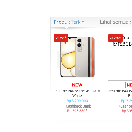
Produk Terkini
-12%*
-12%*
Realme P4X 6/128GB - Rally
Realme P4X 6
White
Bl
Rp 3.299.000
Rp 3.2
+Cashback Bank
+Cashba
Rp 395.880*
Rp 39