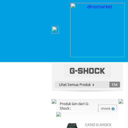
Home
>
Lainnya
>
Lainnya
>
CASIO G-SHOCK DW
Kategori Produk :
Lainnya
Lihat Semua Produk
154
Produk lain dari G-
Shock :
CASIO G-SHOCK