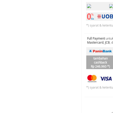
*) syarat & ketent
Full Payment
untuk
Mastercard
,
JCB
, 
tambahan
cashback
Rp 246.960 *)
*) syarat & ketent