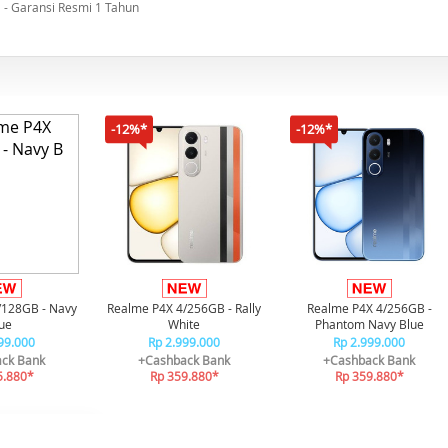
- Garansi Resmi 1 Tahun
-12%*
-12%*
/128GB - Navy
Realme P4X 4/256GB - Rally
Realme P4X 4/256GB -
ue
White
Phantom Navy Blue
99.000
Rp 2.999.000
Rp 2.999.000
ck Bank
+Cashback Bank
+Cashback Bank
5.880*
Rp 359.880*
Rp 359.880*