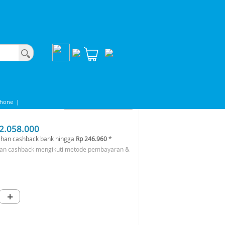
Phone
|
2.058.000
han cashback bank hingga
Rp 246.960
*
an cashback mengikuti metode pembayaran &
+