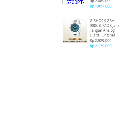
Original
Rp 2.489.000
Rp 1.817.000
G-SHOCK GBA-
900CB-7ADR Jam
Tangan Analog
Digital Original
Rp 2.929.000
Rp 2.139.000