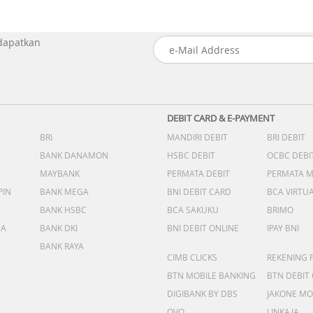
 dapatkan
DEBIT CARD & E-PAYMENT
BRI
MANDIRI DEBIT
BRI DEBIT
BANK DANAMON
HSBC DEBIT
OCBC DEBI
MAYBANK
PERMATA DEBIT
PERMATA 
PIN
BANK MEGA
BNI DEBIT CARD
BCA VIRTU
BANK HSBC
BCA SAKUKU
BRIMO
DA
BANK DKI
BNI DEBIT ONLINE
IPAY BNI
BANK RAYA
CIMB CLICKS
REKENING 
BTN MOBILE BANKING
BTN DEBIT
DIGIBANK BY DBS
JAKONE MO
OVO
LINKAJA