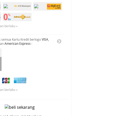
uan berlaku »
 semua Kartu Kredit berlogo
VISA
,
dan
American Express
:
uan berlaku »