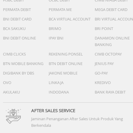
PERMATA DEBIT
PERMATA ME
MEGA DEBIT CARD
BNI DEBIT CARD
BCA VIRTUAL ACCOUNT
BRI VIRTUAL ACCOU
BCA SAKUKU
BRIMO
BRI POINT
BNI DEBIT ONLINE
IPAY BNI
DANAMON ONLINE
BANKING
CIMB CLICKS
REKENING PONSEL
CIMB OCTOPAY
BTN MOBILE BANKING
BTN DEBIT ONLINE
JENIUS PAY
DIGIBANK BY DBS
JAKONE MOBILE
GO-PAY
OVO
LINKAJA
KREDIVO
AKULAKU
INDODANA
BANK RAYA DEBIT
AFTER SALES SERVICE
Jaminan Penanganan After Sales Untuk Produk Yang
Berkendala