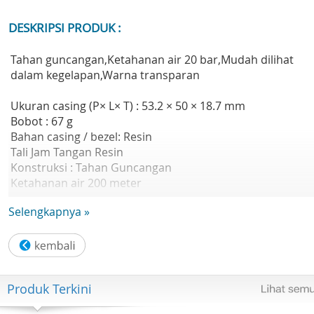
DESKRIPSI PRODUK :
Tahan guncangan,Ketahanan air 20 bar,Mudah dilihat
dalam kegelapan,Warna transparan
Ukuran casing (P× L× T) : 53.2 × 50 × 18.7 mm
Bobot : 67 g
Bahan casing / bezel: Resin
Tali Jam Tangan Resin
Konstruksi : Tahan Guncangan
Ketahanan air 200 meter
Perkiraan masa pakai baterai: 2 tahun pada CR2016
Selengkapnya »
Kaca Mineral
Ukuran tali yang kompatibel : 145 hingga 205 mm
Fitur Jam :
- Stopwatch
Produk Terkini
- Alarm/sinyal waktu hitungan jam
- Cahaya