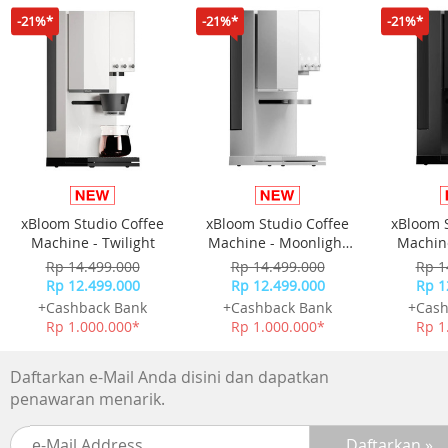
- Kalender
-21%*
-21%*
-21%*
- Waktu Mundur
- Fitur perigatan flash
- Warna cahaya EL:Hijau Biru
- Akurasi: ±15 detik per bulan
- Penunjuk waktu standar: Jam, menit, detik, pm, bulan,
tanggal, hari
- Garansi Resmi 1 Tahun
xBloom Studio Coffee
xBloom Studio Coffee
xBloom 
Machine - Twilight
Machine - Moonlight
Machine
White
Rp 14.499.000
Rp 14.499.000
Rp 1
Rp 12.499.000
Rp 12.499.000
Rp 1
+Cashback Bank
+Cashback Bank
+Cash
Rp 1.000.000*
Rp 1.000.000*
Rp 1
Daftarkan e-Mail Anda disini dan dapatkan
penawaran menarik.