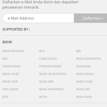
Daftarkan e-Mail Anda disini dan dapatkan
Fitur jam :
penawaran menarik.
- Waktu Dunia
- Grafik gelombang
- Waktu Mundur
- Cahaya
SUPPORTED BY :
- Kalender
- Fitur hemat energi
- Stopwatch
BANK
- Alarm/ sinyal waktu hitungan jam
BANK MANDIRI
BCA
BRI
- Warna cahaya Led Putih
- Fitur senyap : Suara tombol operasi aktif/nonaktif
BNI
CIMB NIAGA
BANK DANAMON
- Akurasi: ±15 detik per bulan (tanpa fungsi mobile link)
PANIN BANK
PERMATA BANK
MAYBANK
- Data bulan
- Tampilan matahari terbit/tenggelam
BANK OCBC
BANK KB BUKOPIN
BANK MEGA
BANK UOB
BANK DBS
BANK HSBC
Fitur Lain :
- Format 12/24 jam
MNC BANK
BANK MAYAPADA
BANK DKI
- Mode pesawat
BTN
BTPN
BANK RAYA
- Penunjuk waktu standar: Jam, menit, detik, am/pm, bula
tanggal, hari