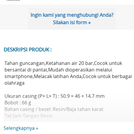
Ingin kami yang menghubungi Anda?
Silakan isi form »
DESKRIPSI PRODUK :
Tahan guncangan,Ketahanan air 20 bar,Cocok untuk
bersantai di pantai,Mudah dioperasikan melalui
smartphone,Melacak latihan Anda,Cocok untuk berbagai
olahraga
Ukuran casing (P× L× T) : 50.9 × 46 × 14.7 mm
Bobot : 66 g
Bahan casing / bezel: Resin/Baja tahan karat
Tali Jam Tangan Resin
Konstruksi : Tahan Guncangan
Selengkapnya »
Ketahanan air 200 meter