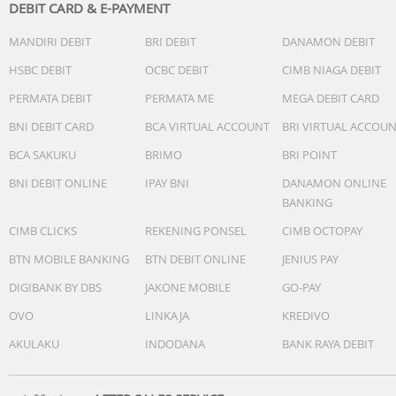
DEBIT CARD & E-PAYMENT
- Pembuatan profil pengguna
- Getaran aktif/nonaktif
MANDIRI DEBIT
BRI DEBIT
DANAMON DEBIT
- Vibrator
HSBC DEBIT
OCBC DEBIT
CIMB NIAGA DEBIT
Detail fitur sensor
PERMATA DEBIT
PERMATA ME
MEGA DEBIT CARD
Data Log Kehidupan Tampilan data harian (jumlah langka
Tampilan data bulanan (jarak lari)
BNI DEBIT CARD
BCA VIRTUAL ACCOUNT
BRI VIRTUAL ACCOU
Data Latihan (Hingga 100 kali lari, hingga 140 kali putaran
BCA SAKUKU
BRIMO
BRI POINT
per lari)
BNI DEBIT ONLINE
IPAY BNI
DANAMON ONLINE
Waktu berlalu, jarak, laju, kalori yang terbakar
BANKING
CIMB CLICKS
REKENING PONSEL
CIMB OCTOPAY
BTN MOBILE BANKING
BTN DEBIT ONLINE
JENIUS PAY
DIGIBANK BY DBS
JAKONE MOBILE
GO-PAY
OVO
LINKAJA
KREDIVO
AKULAKU
INDODANA
BANK RAYA DEBIT