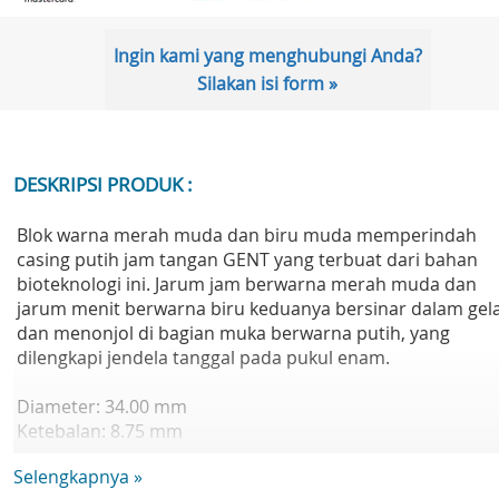
Ingin kami yang menghubungi Anda?
Silakan isi form »
DESKRIPSI PRODUK :
Blok warna merah muda dan biru muda memperindah
casing putih jam tangan GENT yang terbuat dari bahan
bioteknologi ini. Jarum jam berwarna merah muda dan
jarum menit berwarna biru keduanya bersinar dalam gel
dan menonjol di bagian muka berwarna putih, yang
dilengkapi jendela tanggal pada pukul enam.
Diameter: 34.00 mm
Ketebalan: 8.75 mm
LUG-TO-LUG: 39.20 mm
Selengkapnya »
Mesin: Quartz