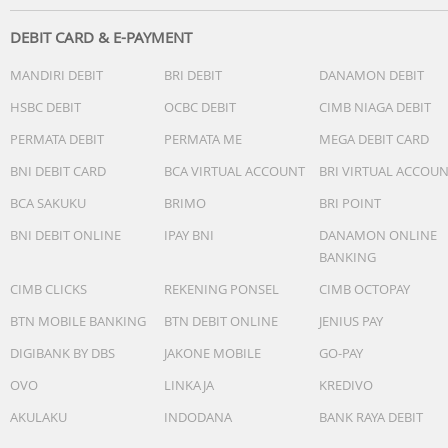
DEBIT CARD & E-PAYMENT
MANDIRI DEBIT
BRI DEBIT
DANAMON DEBIT
HSBC DEBIT
OCBC DEBIT
CIMB NIAGA DEBIT
PERMATA DEBIT
PERMATA ME
MEGA DEBIT CARD
BNI DEBIT CARD
BCA VIRTUAL ACCOUNT
BRI VIRTUAL ACCOU
BCA SAKUKU
BRIMO
BRI POINT
BNI DEBIT ONLINE
IPAY BNI
DANAMON ONLINE
BANKING
CIMB CLICKS
REKENING PONSEL
CIMB OCTOPAY
BTN MOBILE BANKING
BTN DEBIT ONLINE
JENIUS PAY
DIGIBANK BY DBS
JAKONE MOBILE
GO-PAY
OVO
LINKAJA
KREDIVO
AKULAKU
INDODANA
BANK RAYA DEBIT