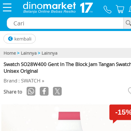
×
Home
>
Lainnya
>
Lainnya
Swatch SO28W400 Gent In The Block Jam Tangan Swatc
Unisex Original
Brand : SWATCH »
Share to
-15