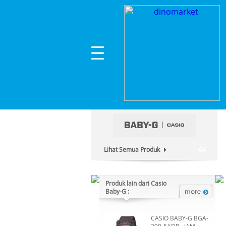
Home
>
Lainnya
>
Lainnya
>
CASIO BABY-G BG-
Kategori Produk :
Lainnya
Lihat Semua Produk
64
Produk lain dari Casio
Baby-G :
CASIO BABY-G BGA-