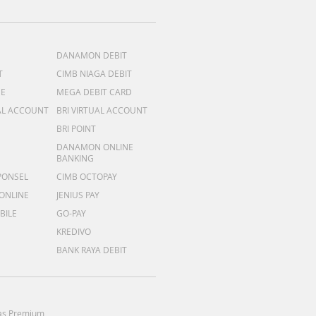
DANAMON DEBIT
T
CIMB NIAGA DEBIT
ME
MEGA DEBIT CARD
AL ACCOUNT
BRI VIRTUAL ACCOUNT
BRI POINT
DANAMON ONLINE
BANKING
PONSEL
CIMB OCTOPAY
 ONLINE
JENIUS PAY
BILE
GO-PAY
KREDIVO
BANK RAYA DEBIT
as Premium