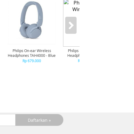
Philips On-ear Wireless
Philips On-ear Wireless
Philip
Headphones TAH4000 - Blue
Headphones TAH4000 -
Headp
White
Rp 679.000
Rp 679.000