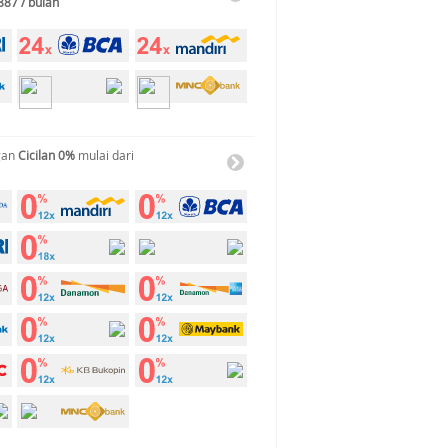
887 / bulan
gan
Cicilan 0%
mulai dari