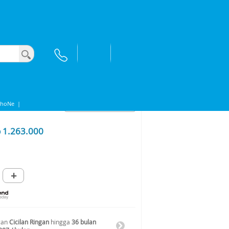
phoNe
|
 1.263.000
+
gan
Cicilan Ringan
hingga
36 bulan