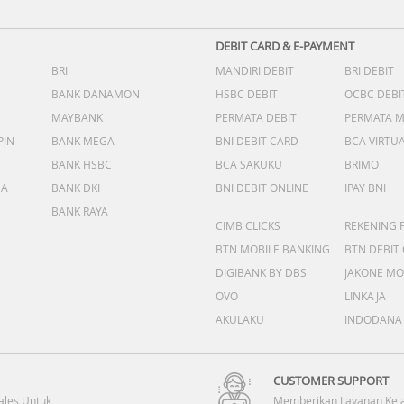
DEBIT CARD & E-PAYMENT
BRI
MANDIRI DEBIT
BRI DEBIT
BANK DANAMON
HSBC DEBIT
OCBC DEBI
MAYBANK
PERMATA DEBIT
PERMATA 
PIN
BANK MEGA
BNI DEBIT CARD
BCA VIRTU
BANK HSBC
BCA SAKUKU
BRIMO
DA
BANK DKI
BNI DEBIT ONLINE
IPAY BNI
BANK RAYA
CIMB CLICKS
REKENING 
BTN MOBILE BANKING
BTN DEBIT
DIGIBANK BY DBS
JAKONE MO
OVO
LINKAJA
AKULAKU
INDODANA
CUSTOMER SUPPORT
ales Untuk
Memberikan Layanan Kel