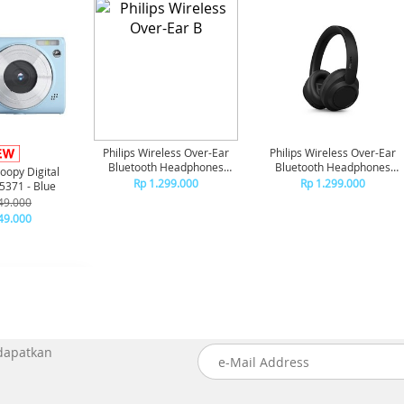
Philips Wireless Over-Ear
Philips Wireless Over-Ear
Bluetooth Headphones
Bluetooth Headphones
oopy Digital
Adaptive Noise Canceling
Adaptive Noise Canceling
Rp 1.299.000
Rp 1.299.000
371 - Blue
TAH6000 - White
TAH6000 - Black
49.000
49.000
 dapatkan