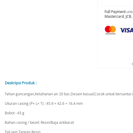
Full Payment
untu
Mastercard
,
JCB
,
Deskripsi Produk :
Tahan guncangan,Ketahanan air 20 bar,Desain kasual,Cocok untuk bersantai d
Ukuran casing (P× L× T) : 45.9 × 42.6 × 16.4 mm
Bobot : 43 g
Bahan casing / bezel: Resin/Baja antikarat
Tali Jam Tangan Resin