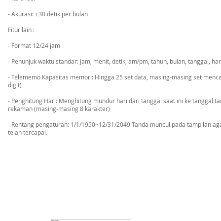
- Akurasi: ±30 detik per bulan
Fitur lain :
- Format 12/24 jam
- Penunjuk waktu standar: Jam, menit, detik, am/pm, tahun, bulan, tanggal, har
- Telememo Kapasitas memori: Hingga 25 set data, masing-masing set menca
digit)
- Penghitung Hari: Menghitung mundur hari dari tanggal saat ini ke tanggal t
rekaman (masing-masing 8 karakter)
- Rentang pengaturan: 1/1/1950~12/31/2049 Tanda muncul pada tampilan aga
telah tercapai.