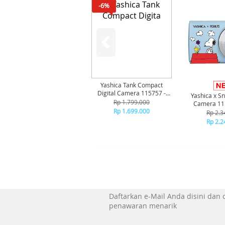
-6%
Yashica Tank Compact
Digital Camera 115757 -
Yashica x Sn
Pink Marshmallow
Rp 1.799.000
Camera 115
Rp 1.699.000
Rp 2.3
Rp 2.2
Daftarkan e-Mail Anda disini dan
penawaran menarik