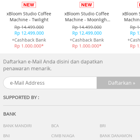
xBloom Studio Coffee
xBloom Studio Coffee
xBloom 
Machine - Twilight
Machine - Moonlight
Machine
White
Rp 14.499.000
Rp 14.499.000
Rp 1
Rp 12.499.000
Rp 12.499.000
Rp 1
+Cashback Bank
+Cashback Bank
+Cash
Rp 1.000.000*
Rp 1.000.000*
Rp 1
Daftarkan e-Mail Anda disini dan dapatkan
penawaran menarik.
SUPPORTED BY :
BANK
BANK MANDIRI
BCA
BRI
BNI
CIMB NIAGA
BANK DANAMON