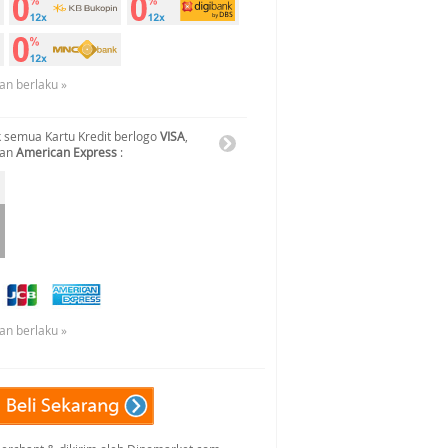
an berlaku »
 semua Kartu Kredit berlogo
VISA
,
dan
American Express
:
an berlaku »