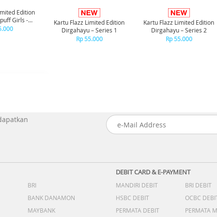
imited Edition
uff Girls -
Kartu Flazz Limited Edition
Kartu Flazz Limited Edition
ssom
5.000
Dirgahayu – Series 1
Dirgahayu – Series 2
Rp 55.000
Rp 55.000
 dapatkan
DEBIT CARD & E-PAYMENT
BRI
MANDIRI DEBIT
BRI DEBIT
BANK DANAMON
HSBC DEBIT
OCBC DEBI
MAYBANK
PERMATA DEBIT
PERMATA 