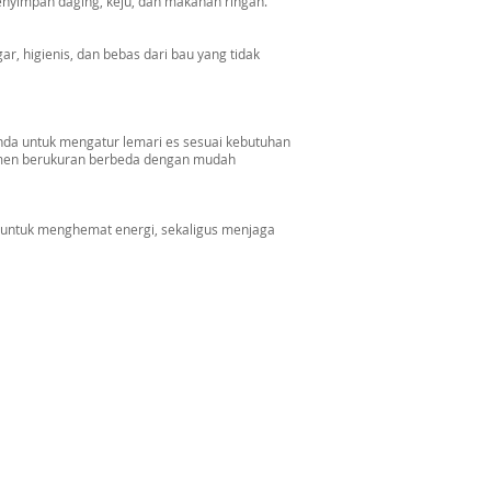
nyimpan daging, keju, dan makanan ringan.
r, higienis, dan bebas dari bau yang tidak
nda untuk mengatur lemari es sesuai kebutuhan
emen berukuran berbeda dengan mudah
n untuk menghemat energi, sekaligus menjaga