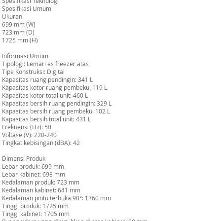
Spesifikasi Teknologi
Spesifikasi Umum
Ukuran
699 mm (W)
723 mm (D)
1725 mm (H)
Informasi Umum
Tipologi: Lemari es freezer atas
Tipe Konstruksi: Digital
Kapasitas ruang pendingin: 341 L
Kapasitas kotor ruang pembeku: 119 L
Kapasitas kotor total unit: 460 L
Kapasitas bersih ruang pendingin: 329 L
Kapasitas bersih ruang pembeku: 102 L
Kapasitas bersih total unit: 431 L
Frekuensi (Hz): 50
Voltase (V): 220-240
Tingkat kebisingan (dBA): 42
Dimensi Produk
Lebar produk: 699 mm
Lebar kabinet: 693 mm
Kedalaman produk: 723 mm
Kedalaman kabinet: 641 mm
Kedalaman pintu terbuka 90°: 1360 mm
Tinggi produk: 1725 mm
Tinggi kabinet: 1705 mm