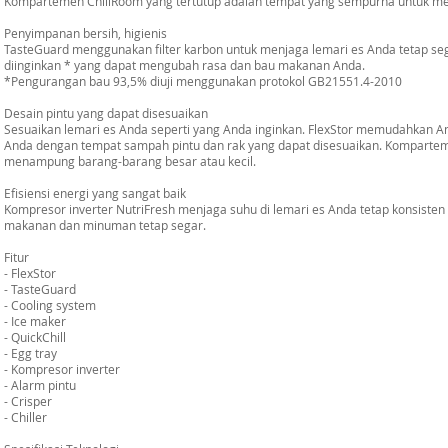
Kompartemen ChillRoom yang tertutup adalah tempat yang sempurna untuk me
Penyimpanan bersih, higienis
TasteGuard menggunakan filter karbon untuk menjaga lemari es Anda tetap sega
diinginkan * yang dapat mengubah rasa dan bau makanan Anda.
*Pengurangan bau 93,5% diuji menggunakan protokol GB21551.4-2010
Desain pintu yang dapat disesuaikan
Sesuaikan lemari es Anda seperti yang Anda inginkan. FlexStor memudahkan A
Anda dengan tempat sampah pintu dan rak yang dapat disesuaikan. Kompart
menampung barang-barang besar atau kecil.
Efisiensi energi yang sangat baik
Kompresor inverter NutriFresh menjaga suhu di lemari es Anda tetap konsiste
makanan dan minuman tetap segar.
Fitur
- FlexStor
- TasteGuard
- Cooling system
- Ice maker
- QuickChill
- Egg tray
- Kompresor inverter
- Alarm pintu
- Crisper
- Chiller