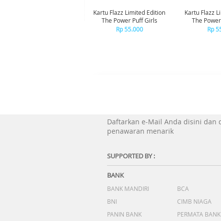
Kartu Flazz Limited Edition
Kartu Flazz L
The Power Puff Girls
The Powerp
Blo
Rp 55.000
Rp 5
Daftarkan e-Mail Anda disini dan
penawaran menarik
SUPPORTED BY :
BANK
BANK MANDIRI
BCA
BNI
CIMB NIAGA
PANIN BANK
PERMATA BANK