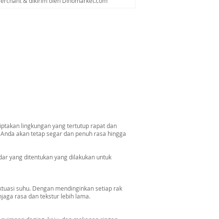
Merchant & dikirim oleh Dinomarket.com
akan lingkungan yang tertutup rapat dan
 Anda akan tetap segar dan penuh rasa hingga
ar yang ditentukan yang dilakukan untuk
uasi suhu. Dengan mendinginkan setiap rak
jaga rasa dan tekstur lebih lama.