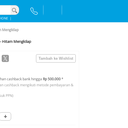
PHONE
|
am Mengkilap
H - Hitam Mengkilap
han cashback bank hingga
Rp 500.000
*
an cashback mengikuti metode pembayaran &
suk PPN)
+