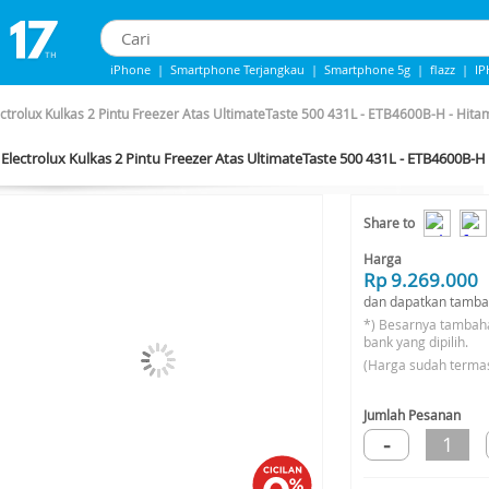
iPhone
|
Smartphone Terjangkau
|
Smartphone 5g
|
flazz
|
I
IPhone 13
|
Iphone 14
|
samsung note
ectrolux Kulkas 2 Pintu Freezer Atas UltimateTaste 500 431L - ETB4600B-H - Hit
Electrolux Kulkas 2 Pintu Freezer Atas UltimateTaste 500 431L - ETB4600B-
-5%*
Share to
Harga
Rp 9.269.000
dan dapatkan tamba
*) Besarnya tambah
bank yang dipilih.
(Harga sudah terma
Jumlah Pesanan
-
1