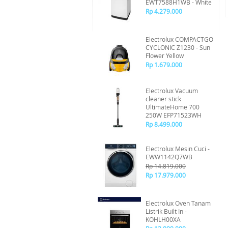
EWT7588H1WB - White
Rp 4.279.000
Electrolux COMPACTGO
CYCLONIC Z1230 - Sun
Flower Yellow
Rp 1.679.000
Electrolux Vacuum
cleaner stick
UltimateHome 700
250W EFP71523WH
Rp 8.499.000
Electrolux Mesin Cuci -
EWW1142Q7WB
Rp 14.819.000
Rp 17.979.000
Electrolux Oven Tanam
Listrik Built In -
KOHLH00XA