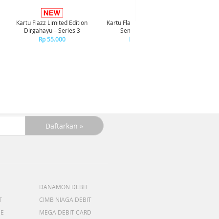
Kartu Flazz Limited Edition
Kartu Flazz Limited Edition
Realme P
Dirgahayu – Series 3
Semarak HUT RI
Rp 55.000
Rp 55.000
R
+C
R
DANAMON DEBIT
T
CIMB NIAGA DEBIT
ME
MEGA DEBIT CARD