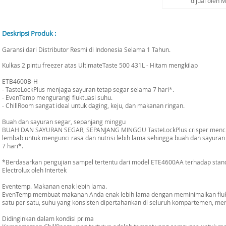
dijual oleh 
Deskripsi Produk :
Garansi dari Distributor Resmi di Indonesia Selama 1 Tahun.
Kulkas 2 pintu freezer atas UltimateTaste 500 431L - Hitam mengkilap
ETB4600B-H
- TasteLockPlus menjaga sayuran tetap segar selama 7 hari*.
- EvenTemp mengurangi fluktuasi suhu.
- ChillRoom sangat ideal untuk daging, keju, dan makanan ringan.
Buah dan sayuran segar, sepanjang minggu
BUAH DAN SAYURAN SEGAR, SEPANJANG MINGGU TasteLockPlus crisper mencipt
lembab untuk mengunci rasa dan nutrisi lebih lama sehingga buah dan sayuran
7 hari*.
*Berdasarkan pengujian sampel tertentu dari model ETE4600AA terhadap stand
Electrolux oleh Intertek
Eventemp. Makanan enak lebih lama.
EvenTemp membuat makanan Anda enak lebih lama dengan meminimalkan flukt
satu per satu, suhu yang konsisten dipertahankan di seluruh kompartemen, men
Didinginkan dalam kondisi prima