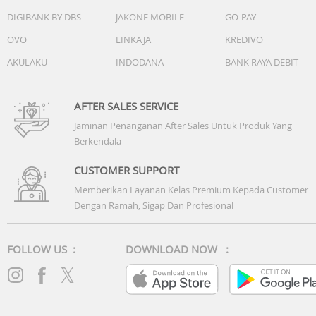
performa, daya tahan, dan usia lemari es. Kompresor
DIGIBANK BY DBS
JAKONE MOBILE
GO-PAY
Inverter secara otomatis mengatur kecepatan untuk
OVO
LINKAJA
KREDIVO
mendinginkan isi lemari es, sehingga suhu penyimpanan
lebih optimal dan tidak memakan banyak daya**
AKULAKU
INDODANA
BANK RAYA DEBIT
* Pengujian kebisingan dilakukan oleh laboratorium
Eurofins Thailand.
AFTER SALES SERVICE
** Diuji secara internal antara kompresor tunggal denga
Jaminan Penanganan After Sales Untuk Produk Yang
kompresor inverter.
Berkendala
Fitur
CUSTOMER SUPPORT
- Sistem pendingin
Memberikan Layanan Kelas Premium Kepada Customer
- Kompresor inverter
Dengan Ramah, Sigap Dan Profesional
- Dispenser air
- Pembuat es
- TasteGuard
FOLLOW US :
DOWNLOAD NOW :
- QuickChill
- QuickFreeze
- DrinksChill
- Nampan telur