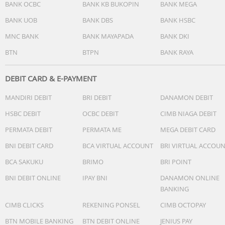
6633, Listeria monocytogenes ATTC 13932) di kondisi
BANK OCBC
BANK KB BUKOPIN
BANK MEGA
khusus (kotak kaca plexiglass ukuran 46L, suhu 3°C,
BANK UOB
BANK DBS
BANK HSBC
kelembaban 60-70%, selama 4 jam).
MNC BANK
BANK MAYAPADA
BANK DKI
FastIce untuk membuat es kapan saja
BTN
BTPN
BANK RAYA
Pembuat es batu otomatis AutoIce memastikan Anda sel
memiliki es untuk minuman Anda. Pilih fiture FastIce unt
mempercepat pembuatan es dan menghasilkan 25% lebi
DEBIT CARD & E-PAYMENT
banyak*.
MANDIRI DEBIT
BRI DEBIT
DANAMON DEBIT
* Dicoba secara internal, membandingkan antara fitur
HSBC DEBIT
OCBC DEBIT
CIMB NIAGA DEBIT
AutoIce dan FastIce selama 24 jam.
PERMATA DEBIT
PERMATA ME
MEGA DEBIT CARD
Air dingin kapan saja
BNI DEBIT CARD
BCA VIRTUAL ACCOUNT
BRI VIRTUAL ACCOU
Fitur WaterStream menghadirkan dispenser air di pintu,
BCA SAKUKU
BRIMO
BRI POINT
sehingga Anda bisa dengan mudah mengambil air dingin
tanpa perlu membuka lemari es.
BNI DEBIT ONLINE
IPAY BNI
DANAMON ONLINE
BANKING
Teknologi hemat energi
CIMB CLICKS
REKENING PONSEL
CIMB OCTOPAY
Teknologi Electrolux menjadikan lemari es lebih hemat
energi dan tidak bising*, sambil terus meningkatkan
BTN MOBILE BANKING
BTN DEBIT ONLINE
JENIUS PAY