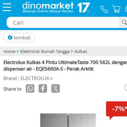
×
Home
>
Elektronik Rumah Tangga
>
Kulkas
Electrolux Kulkas 4 Pintu UltimateTaste 700 562L denga
dispenser air - EQE5660A-S - Perak Arktik
Brand : ELECTROLUX »
Share to
-7%