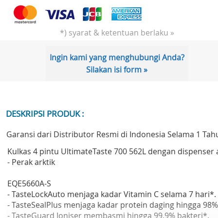
*) syarat & ketentuan berlaku »
Ingin kami yang menghubungi Anda?
Silakan isi form »
DESKRIPSI PRODUK :
Garansi dari Distributor Resmi di Indonesia Selama 1 Tah
Kulkas 4 pintu UltimateTaste 700 562L dengan dispenser 
- Perak arktik
EQE5660A-S
- TasteLockAuto menjaga kadar Vitamin C selama 7 hari*.
- TasteSealPlus menjaga kadar protein daging hingga 98%
- TasteGuard Ioniser membasmi hingga 99.9% bakteri*.