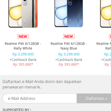
terbuat dari bahan paduan seng dengan
kekerasan tinggi dan kekuatan kompresif tinggi. Bodi log
campuran seng dirancang mulus
untuk mencegah di bongkar atau di hancurkan.
SPECIAL FEATURES :
RESPONSIVE FINGERPRINT.
Realme P4X 6/128GB -
Realme P4X 6/128GB -
Realme P
AI Technology yang ditanamkan pada Padlock
Rally White
Navy Blue
Ral
memudahkan anda untuk membuka Padlock menggunak
Rp 3.299.000
Rp 3.299.000
Rp 
sidik jari hanya dengan satu sentuhan.
+Cashback Bank
+Cashback Bank
+Cash
Rp 395.880*
Rp 395.880*
Rp 
FINGERPRINT LOCK :
Bisa untuk jari anak-anak ataupun dewasa. Perangkat da
menyimpan fingerprint hingga 10 fingerprint.
Daftarkan e-Mail Anda disini dan dapatkan
penawaran menarik.
ULTRA MINI DESIGN :
Bentuk design yang minimalis dengan menggunakan bah
material yang kuat dan kokoh dapat menjamin keamana
SUPPORTED BY :
serta kenyamanan anda.