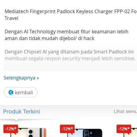
Mediatech Fingerprint Padlock Keyless Charger FPP-02 Fo
Travel
Dengan AI Technology membuat fitur keamanan lebih
aman dan tidak mudah dijebol/ di hack
Dengan Chipset AI yang ditanam pada Smart Padlock ini
membuat segala respon security menjadi lebih sensitive.
Deskripsi :
Selengkapnya »
1. Ini adalah kunci sidik jari cerdas, yang kecil dan portabe
hanya dapat dibuka dengan sidik jari,
dan mudah digunakan tanpa kunci.
2. Dapat menyimpan 10 sidik jari. Setiap gembok sidik jari
kecil dapat menyimpan 10 sidik jari, dua
Produk Terkini
sidik jari pertama adalah sidik jari administrator, ikuti saj
petunjuk indikator untuk masuk sidik
jari.
-12%*
-12%*
-12%*
3. Bahannya kuat dan aman. Tubuh kunci kebugaran kam