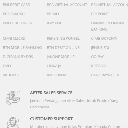
BNI DEBIT CARD
BCA VIRTUAL ACCOUNT
BRI VIRTUAL ACCOU
BCA SAKUKU
BRIMO
BRI POINT
BNI DEBIT ONLINE
IPAY BNI
DANAMON ONLINE
BANKING
CIMB CLICKS
REKENING PONSEL
CIMB OCTOPAY
BTN MOBILE BANKING
BTN DEBIT ONLINE
JENIUS PAY
DIGIBANK BY DBS
JAKONE MOBILE
GO-PAY
OVO
LINKAJA
KREDIVO
AKULAKU
INDODANA
BANK RAYA DEBIT
AFTER SALES SERVICE
Jaminan Penanganan After Sales Untuk Produk Yang
Berkendala
CUSTOMER SUPPORT
Memberikan Layanan Kelas Premium Kepada Customer