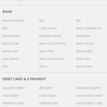
BANK
COLOR VARIANT :
Hitam
BANK MANDIRI
BCA
BRI
Merah
BNI
CIMB NIAGA
BANK DANAMON
PANIN BANK
PERMATA BANK
MAYBANK
Paket termasuk :
1x Gembok Kunci Sidik Jari
BANK OCBC
BANK KB BUKOPIN
BANK MEGA
1x Kabel USB
BANK UOB
BANK DBS
BANK HSBC
1x Panduan Pengguna / Cara Pakai
MNC BANK
BANK MAYAPADA
BANK DKI
Spesifikasi:
BTN
BTPN
BANK RAYA
Bahan : Zinc Alloy
Mode Penguncian : Kunci Sidik Jari
Jumlah Sidik Jari Yang Di simpan: 10 Sidik Jari
DEBIT CARD & E-PAYMENT
Waktu Pengisian Daya: 1-2 jam
MANDIRI DEBIT
BRI DEBIT
DANAMON DEBIT
HSBC DEBIT
OCBC DEBIT
CIMB NIAGA DEBIT
PERMATA DEBIT
PERMATA ME
MEGA DEBIT CARD