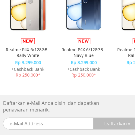
berbagai ukuran galon
Ukuran Produk : 6.5 x 14.5cm (Saat Terlipat)/13cm (Saat
Terbuka),
Panjang Tangkai dari Bodi Produk 8.7 cm
Isi Kemasan : 1 Unit Produk, 1 Selang Silicon, 1 Kabel Usb
Realme P4X 6/128GB -
Realme P4X 6/128GB -
Realme P
Note:
Rally White
Navy Blue
Ral
Pesanan diproses pada Hari Senin s.d Sabtu.
Rp 3.299.000
Rp 3.299.000
Rp 
+Cashback Bank
+Cashback Bank
untuk produk yang tidak memiliki varian, akan di proses
Rp 250.000*
Rp 250.000*
secara random.
Pengiriman dapat berubah saat Big Campaign.
Harap pastikan pesanan yang Anda terima sudah sesuai,
Daftarkan e-Mail Anda disini dan dapatkan
sebelum menyelesaikan pesanan (retur hanya dapat
penawaran menarik.
dilakukan sebelum pesanan diselesaikan) dan wajib video
unboxing