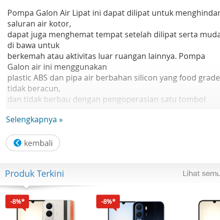
Pompa Galon Air Lipat ini dapat dilipat untuk menghindar
saluran air kotor,
dapat juga menghemat tempat setelah dilipat serta mud
di bawa untuk
berkemah atau aktivitas luar ruangan lainnya. Pompa
Galon air ini menggunakan
plastic ABS dan pipa air berbahan silicon yang food grade
tidak beracun,
dan tidak berbau dengan pengoperasian satu tombol
untuk memudahkan minum,
Selengkapnya »
bahkan anak-anak dan orang tua pun dapat dengan mud
menggunakannya.
Spesifikasi :
- Bagian Tangkai dapat Dilipat Keluar atau Dilipat Kedala
Produk Terkini
- Kapasitas Baterai 1200 mAh dan dapat dicas
- Bahan Bodi Plastik Abs
- Waktu Pengisian Daya 2-3 Jam Tergantung pada sisa
-8%*
-8%*
baterai
- Model Dudukan Universal sehingga bisa dipakai di