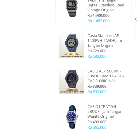
1ADF Jam Tangan
Digital Stainless Steel
Vintage Original
Rp 1.989.000
Rp 1.452.000
Casio Standard AE-
1500WH-2AVDF Jam
Tangan Original
Rp 729.000
Rp 533.000
CASIO AE-1500WH-
8BVDF - JAM TANGAN
CASIO ORIGINAL
Rp 729.000
Rp 533.000
CASIO LTP-V004L-
2BUDF - Jam Tangan
Wanita Original
Rp 499.000
Rp 365.000