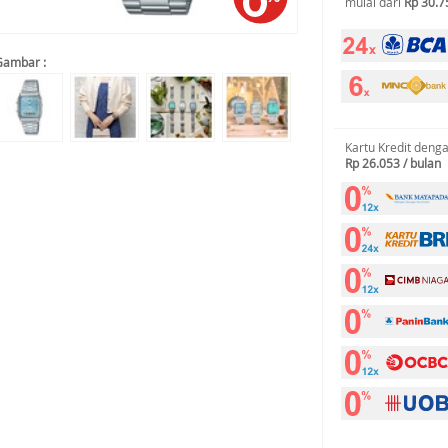
mulai dari
Rp 30.7
Gambar :
Kartu Kredit deng
Rp 26.053 / bulan