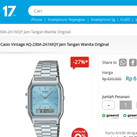
iPhone
|
Smartphone Terjangkau
|
Smartphone 5g
|
FLAZZ
|
iphone 13
|
IPHONE 14
|
Samsung Note
230A-2A1MQY Jam Tangan Wanita Original
Casio Vintage AQ-230A-2A1MQY Jam Tangan Wanita Original
-27%*
Share to
Harga
Rp 6
Rp 839.000
Jumlah Pesanan
-
1
Kartu Kredit deng