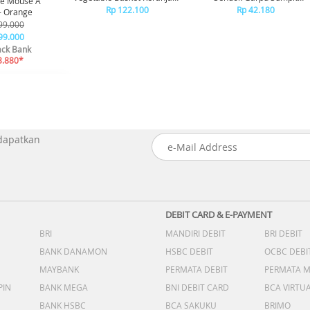
ne Mouse A
Cuci Buah Sayur Motif Bear
Belajar Anak Alat Makan 2 -
Rp 122.100
Rp 42.180
- Orange
CHOPSTICK, Putih
99.000
99.000
ck Bank
3.880*
 dapatkan
DEBIT CARD & E-PAYMENT
BRI
MANDIRI DEBIT
BRI DEBIT
BANK DANAMON
HSBC DEBIT
OCBC DEBI
MAYBANK
PERMATA DEBIT
PERMATA 
PIN
BANK MEGA
BNI DEBIT CARD
BCA VIRTU
BANK HSBC
BCA SAKUKU
BRIMO