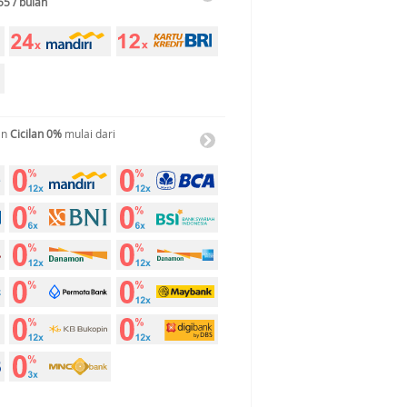
55 / bulan
an
Cicilan 0%
mulai dari