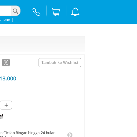
Iphone
|
13.000
+
an
Cicilan Ringan
hingga
24 bulan