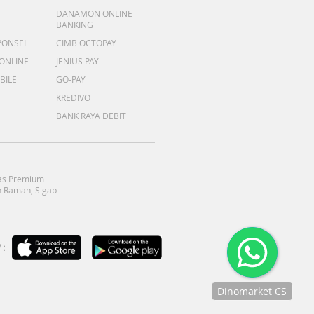
DANAMON ONLINE
BANKING
PONSEL
CIMB OCTOPAY
 ONLINE
JENIUS PAY
BILE
GO-PAY
KREDIVO
BANK RAYA DEBIT
as Premium
 Ramah, Sigap
:
Dinomarket CS
Chat