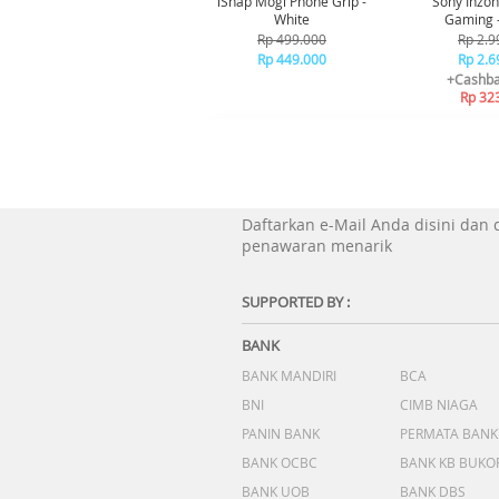
iSnap Mogi Phone Grip -
Sony Inzo
White
Gaming 
Rp 499.000
Rp 2.9
Rp 449.000
Rp 2.6
+Cashba
Rp 32
Daftarkan e-Mail Anda disini dan
penawaran menarik
SUPPORTED BY :
BANK
BANK MANDIRI
BCA
BNI
CIMB NIAGA
PANIN BANK
PERMATA BANK
BANK OCBC
BANK KB BUKO
BANK UOB
BANK DBS