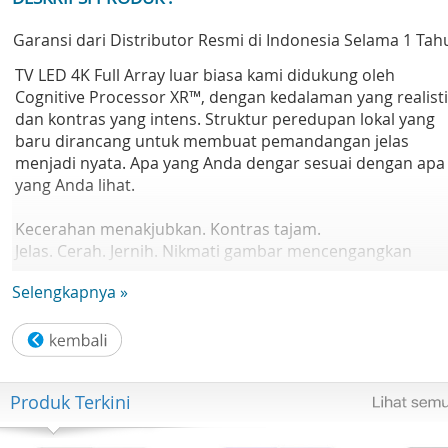
Garansi dari Distributor Resmi di Indonesia Selama 1 Tah
TV LED 4K Full Array luar biasa kami didukung oleh
Cognitive Processor XR™, dengan kedalaman yang realist
dan kontras yang intens. Struktur peredupan lokal yang
baru dirancang untuk membuat pemandangan jelas
menjadi nyata. Apa yang Anda dengar sesuai dengan apa
yang Anda lihat.
Kecerahan menakjubkan. Kontras tajam.
Jelas. Cerah. Jernih. Nikmati gambar mencengangkan
dengan kedalaman super realistis di layar LED Full Array
Selengkapnya »
yang didukung oleh Cognitive Processor XR™.
Kontras intens,
kedalaman luar biasa
Produk Terkini
Cognitive Processor XR™ mengontrol lampu latar LED Ful
Array di zona untuk kontras ultra realistis di area terang