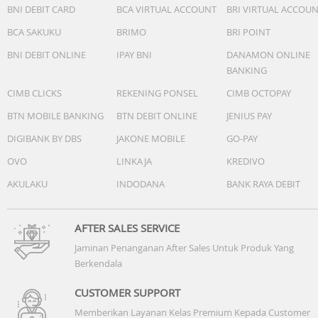
Connectivity
BNI DEBIT CARD
BCA VIRTUAL ACCOUNT
BRI VIRTUAL ACCOU
- HDCP: HDCP2.3(for HDMI™1/2/3/4)
BCA SAKUKU
BRIMO
BRI POINT
- USB drive format support: FAT16/FAT32/exFAT/NTFS
- Component Video (Y/Pb/Pr) Input(s): No
BNI DEBIT ONLINE
IPAY BNI
DANAMON ONLINE
- HDMI inputs total: 4(4Side)
BANKING
- Variable Refresh Rate (VRR): Yes (for HDMI™3/4)
CIMB CLICKS
REKENING PONSEL
CIMB OCTOPAY
- Composite Video Input(s): Hybrid with S-Center Speaker
Input x1(Side, Mini jack)
BTN MOBILE BANKING
BTN DEBIT ONLINE
JENIUS PAY
- RS-232C Input(s): No
DIGIBANK BY DBS
JAKONE MOBILE
GO-PAY
- Subwoofer Output(s): -
- Digital Audio Output(s): 1(Side)
OVO
LINKAJA
KREDIVO
- Auto Low Latency Mode (ALLM): Yes (for HDMI™3/4)
AKULAKU
INDODANA
BANK RAYA DEBIT
- IF (SATELLITE) INPUT(S): No
- USB HDD Recording: No
- HDMI Audio Return Channel (ARC): Yes (eARC/ARC)
AFTER SALES SERVICE
- RF (Terrestrial/Cable) Connection Input(s): 1(Side)
Jaminan Penanganan After Sales Untuk Produk Yang
- Headphone Output(s): 1(Side)
Berkendala
- WI-FI FREQUENCY: 2.4GHz/5GHz(for Wi-Fi Direct: 2.4GHz
Only)
CUSTOMER SUPPORT
- USB ports: 2 (Side)
Memberikan Layanan Kelas Premium Kepada Customer
- USB playback codecs: