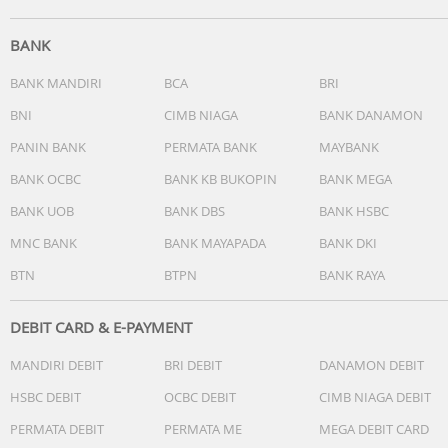
- Model year: 2023
BANK
Dimensions and Weight
- Screen Size (inch, measured diagonally): 85"(84.6")
BANK MANDIRI
BCA
BRI
- STAND WIDTH (STANDARD POSITION): Approx. 1549 mm
BNI
CIMB NIAGA
BANK DANAMON
- DIMENSION OF TV WITH STAND (SOUNDBAR POSITION) 
x H x D): Approx. 1891 x 1160 x 464 mm
PANIN BANK
PERMATA BANK
MAYBANK
- STAND WIDTH (SOUNDBAR POSITION): Approx. 1549 m
BANK OCBC
BANK KB BUKOPIN
BANK MEGA
- Weight of Package Carton (Gross): Approx. 59 kg
BANK UOB
BANK DBS
BANK HSBC
- Weight of TV without Stand: Approx. 44.5 kg
- VESA® Hole Pitch(W x H): 400 x 400 mm
MNC BANK
BANK MAYAPADA
BANK DKI
- Dimension of TV without Stand (W x H x D): Approx. 1891
BTN
BTPN
BANK RAYA
1085 x 59 mm
- DIMENSION OF TV WITH STAND (STANDARD POSITION) (
x H x D): Approx. 1891 x 1120 x 464 mm
DEBIT CARD & E-PAYMENT
- Weight of TV with Stand: Approx. 45.9 kg
MANDIRI DEBIT
BRI DEBIT
DANAMON DEBIT
- Dimension of Package Carton (W x H x D): Approx. 2028 
1237 x 228 mm
HSBC DEBIT
OCBC DEBIT
CIMB NIAGA DEBIT
- SCREEN SIZE (CM, MEASURED DIAGONALLY): 215 cm
PERMATA DEBIT
PERMATA ME
MEGA DEBIT CARD