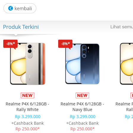
Lug-to-lug: 52,50 mm
Bahan Tali: Silikon
Bahan Gesper: Aluminium
Pengait Tali: Half Buckle
Produk Terkini
Bahan Casing: Material bio-sourced
Warna: Putih
Warna Tali: Putih
-8%*
-8%*
Warna Dial: Putih
Warna Casing: Putih
Garansi Resmi 2 Tahun
Kelengkapan Paket :
- Free Box
- Jam Tangan
- Kartu Garansi Resmi
- Buku Manual
Realme P4X 6/128GB -
Realme P4X 6/128GB -
Realme P
Rally White
Navy Blue
Ral
Rp 3.299.000
Rp 3.299.000
Rp 
+Cashback Bank
+Cashback Bank
Rp 250.000*
Rp 250.000*