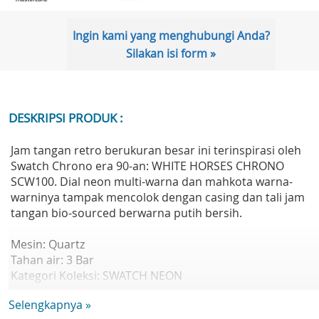
Ingin kami yang menghubungi Anda?
Silakan isi form »
DESKRIPSI PRODUK :
Jam tangan retro berukuran besar ini terinspirasi oleh
Swatch Chrono era 90-an: WHITE HORSES CHRONO
SCW100. Dial neon multi-warna dan mahkota warna-
warninya tampak mencolok dengan casing dan tali jam
tangan bio-sourced berwarna putih bersih.
Mesin: Quartz
Tahan air: 3 Bar
Kategori Koleksi: SWATCH NEON
Diameter: 47,00 mm
Selengkapnya »
Tebal: 14,00 mm