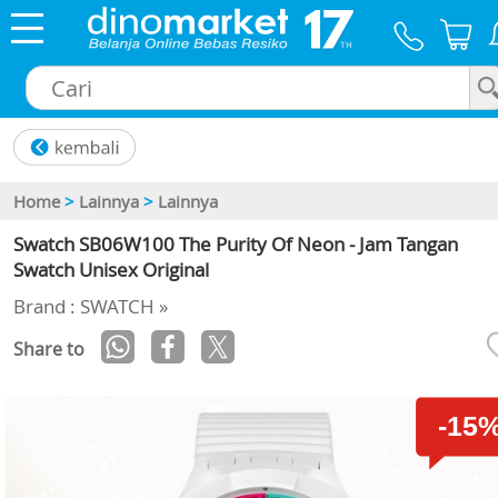
×
Home
>
Lainnya
>
Lainnya
Swatch SB06W100 The Purity Of Neon - Jam Tangan
Swatch Unisex Original
Brand : SWATCH »
Share to
-15