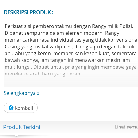
DESKRIPSI PRODUK :
Perkuat sisi pemberontakmu dengan Rangy milik Polisi.
Dipahat sempurna dalam elemen modern, Rangy
memancarkan rasa individualitas yang tidak konvensional
Casing yang disikat & dipoles, dilengkapi dengan tali kulit
abu-abu yang keren, memberikan kesan kuat, sementara 
bawah kapnya, jam tangan ini menawarkan mesin jam
multifungsi. Dibuat untuk pria yang ingin membawa gaya
mereka ke arah baru yang berani.
Ukuran: 44x50.5mm
Selengkapnya »
Warna Kotak: Baja
Bahan Tali: Kulit
Bahan Kasus: Logam
Fitur: Multifungsi
Tahan Air: 5 (ATM)
Produk Terkini
Warna Pita: Abu-abu