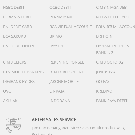
HSBC DEBIT
OCBC DEBIT
CIMB NIAGA DEBIT
PERMATA DEBIT
PERMATA ME
MEGA DEBIT CARD
BNI DEBIT CARD
BCA VIRTUAL ACCOUNT
BRI VIRTUAL ACCOU
BCA SAKUKU
BRIMO
BRI POINT
BNI DEBIT ONLINE
IPAY BNI
DANAMON ONLINE
BANKING
CIMB CLICKS
REKENING PONSEL
CIMB OCTOPAY
BTN MOBILE BANKING
BTN DEBIT ONLINE
JENIUS PAY
DIGIBANK BY DBS
JAKONE MOBILE
GO-PAY
OVO
LINKAJA
KREDIVO
AKULAKU
INDODANA
BANK RAYA DEBIT
AFTER SALES SERVICE
Jaminan Penanganan After Sales Untuk Produk Yang
Berkendala