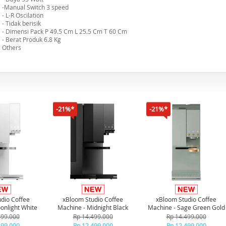
-Manual Switch 3 speed
- L-R Oscilation
- Tidak berisik
- Dimensi Pack P 49.5 Cm L 25.5 Cm T 60 Cm
- Berat Produk 6.8 Kg
Others
-21%*
-21%*
dio Coffee
xBloom Studio Coffee
xBloom Studio Coffee
onlight White
Machine - Midnight Black
Machine - Sage Green Gold
499.000
Rp 14.499.000
Rp 14.499.000
499.000
Rp 12.499.000
Rp 12.499.000