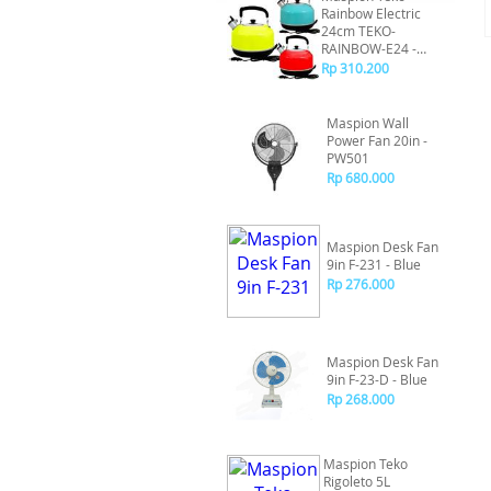
Rainbow Electric
24cm TEKO-
RAINBOW-E24 -
TEKORAINBOWE24
Rp 310.200
- Kuning
Maspion Wall
Power Fan 20in -
PW501
Rp 680.000
Maspion Desk Fan
9in F-231 - Blue
Rp 276.000
Maspion Desk Fan
9in F-23-D - Blue
Rp 268.000
Maspion Teko
Rigoleto 5L