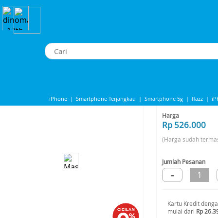
>
Maspion Stand Fan 16in Kaki Silang F-1621-S - Blue
Maspion Stand Fan 16in Kaki Silang F-1621-S - Blue
iPhone
|
Smartphone Terjangkau
|
Smartphone 5g
|
flazz
|
iP
Share to
iphone 13
|
iphone 14
|
Samsung Note
Harga
Rp 526.000
(Harga sudah terma
Jumlah Pesanan
-
1
Kartu Kredit deng
mulai dari
Rp 26.3