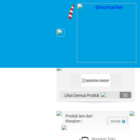
Home
>
Elektronik Rumah Tangga
>
Kipas Angin
Kategori Produk :
Elektronik Rumah Tangga
52
Lihat Semua Produk
Produk lain dari
Maspion :
Maspion Teko