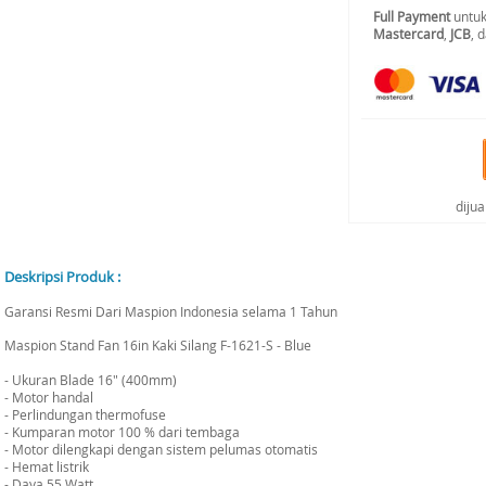
Full Payment
untuk
Mastercard
,
JCB
, 
diju
Deskripsi Produk :
Garansi Resmi Dari Maspion Indonesia selama 1 Tahun
Maspion Stand Fan 16in Kaki Silang F-1621-S - Blue
- Ukuran Blade 16" (400mm)
- Motor handal
- Perlindungan thermofuse
- Kumparan motor 100 % dari tembaga
- Motor dilengkapi dengan sistem pelumas otomatis
- Hemat listrik
- Daya 55 Watt