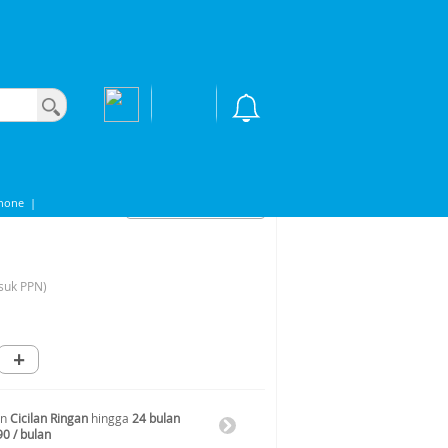
hone
|
suk PPN)
+
an
Cicilan Ringan
hingga
24 bulan
90 / bulan