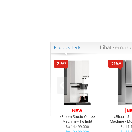
Produk Terkini
-21%*
-21%*
xBloom Studio Coffee
xBloom Stu
Machine - Twilight
Machine - Mo
Rp 14.499.000
Rp 14.
Rp 12.499.000
Rp 12.