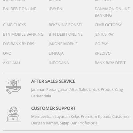
BNI DEBIT ONLINE
IPAY BNI
DANAMON ONLINE
BANKING
CIMB CLICKS
REKENING PONSEL
CIMB OCTOPAY
BTN MOBILE BANKING
BTN DEBIT ONLINE
JENIUS PAY
DIGIBANK BY DBS
JAKONE MOBILE
GO-PAY
OVO
LINKAJA
KREDIVO
AKULAKU
INDODANA
BANK RAYA DEBIT
AFTER SALES SERVICE
Jaminan Penanganan After Sales Untuk Produk Yang
Berkendala
CUSTOMER SUPPORT
Memberikan Layanan Kelas Premium Kepada Customer
Dengan Ramah, Sigap Dan Profesional