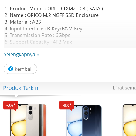
1. Product Model : ORICO-TXM2F-C3 ( SATA )
2. Name : ORICO M.2 NGFF SSD Enclosure
3. Material : ABS
4. Input Interface : B-Key/B&M-Key
5. Transmission Rate : 6Gbps
6. Support Capacity : 4TB Max
7. Data Cable : Type-C to Type-C
Selengkapnya »
8. Support: with M.2 NGFF SATA 2230, 2242, 2260, 2280 fo
different specifications of SSD
GARANSI RESMI 2 TAHUN ORICO INDONESIA
Produk Terkini
-8%*
-8%*