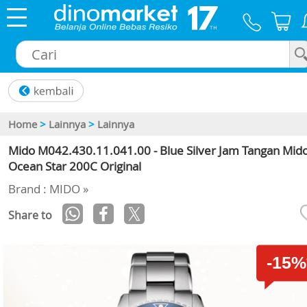
×
Home
>
Lainnya
>
Lainnya
Mido M042.430.11.041.00 - Blue Silver Jam Tangan Mid
Ocean Star 200C Original
Brand : MIDO »
Share to
-15%