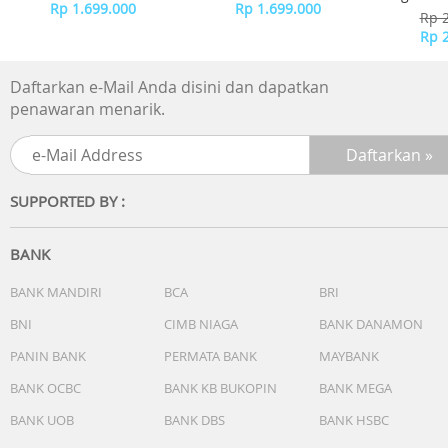
Detail tali: Baja tahan karat
Rp 1.699.000
Rp 1.699.000
-
Rp 
Warna tali: Abu-abu
Rp 
Gesper: Gesper lipat dengan ekstensi menyelam
Garansi Resmi 2 Tahun
Daftarkan e-Mail Anda disini dan dapatkan
Include Box, Jam Tangan, Kartu Garansi, Manual
penawaran menarik.
SUPPORTED BY :
BANK
BANK MANDIRI
BCA
BRI
BNI
CIMB NIAGA
BANK DANAMON
PANIN BANK
PERMATA BANK
MAYBANK
BANK OCBC
BANK KB BUKOPIN
BANK MEGA
BANK UOB
BANK DBS
BANK HSBC