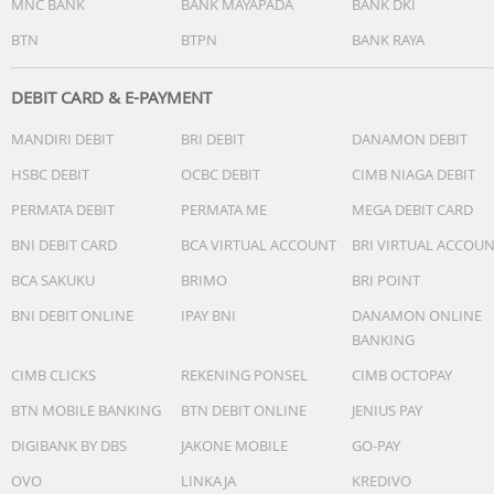
MNC BANK
BANK MAYAPADA
BANK DKI
BTN
BTPN
BANK RAYA
DEBIT CARD & E-PAYMENT
MANDIRI DEBIT
BRI DEBIT
DANAMON DEBIT
HSBC DEBIT
OCBC DEBIT
CIMB NIAGA DEBIT
PERMATA DEBIT
PERMATA ME
MEGA DEBIT CARD
BNI DEBIT CARD
BCA VIRTUAL ACCOUNT
BRI VIRTUAL ACCOU
BCA SAKUKU
BRIMO
BRI POINT
BNI DEBIT ONLINE
IPAY BNI
DANAMON ONLINE
BANKING
CIMB CLICKS
REKENING PONSEL
CIMB OCTOPAY
BTN MOBILE BANKING
BTN DEBIT ONLINE
JENIUS PAY
DIGIBANK BY DBS
JAKONE MOBILE
GO-PAY
OVO
LINKAJA
KREDIVO