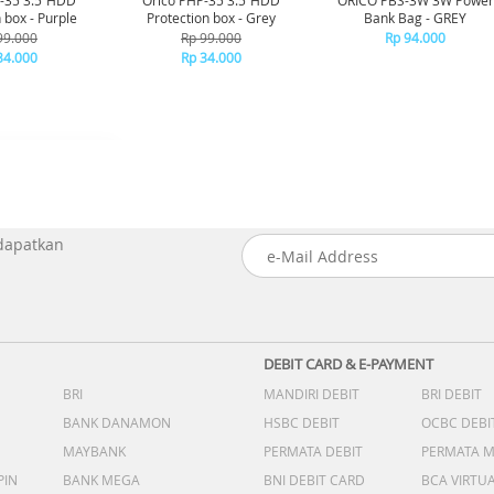
P-35 3.5”HDD
Orico PHP-35 3.5”HDD
ORICO PBS-3W 3W Power
 box - Purple
Protection box - Grey
Bank Bag - GREY
99.000
Rp 99.000
Rp 94.000
34.000
Rp 34.000
 dapatkan
DEBIT CARD & E-PAYMENT
BRI
MANDIRI DEBIT
BRI DEBIT
BANK DANAMON
HSBC DEBIT
OCBC DEBI
MAYBANK
PERMATA DEBIT
PERMATA 
PIN
BANK MEGA
BNI DEBIT CARD
BCA VIRTU