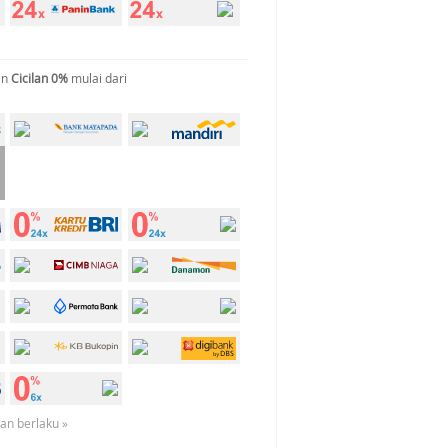
an
Cicilan 0%
mulai dari
uan berlaku »