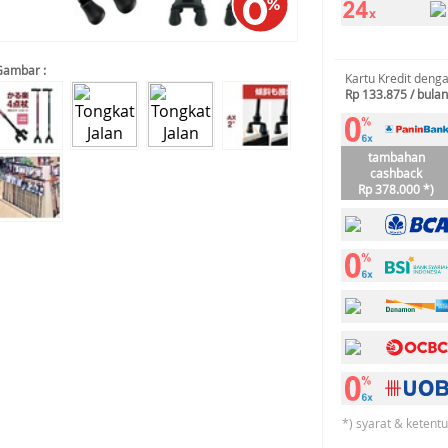
Gambar :
Kartu Kredit deng
Rp 133.875 / bulan
tambahan
cashback
Rp 378.000 *)
*) syarat & ketent