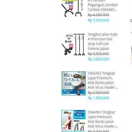
4 Premium
Pegangan Lembut
Carbon SINANO
Jepang
Rp 4.200.000
Rp 3.550.000
Tongkat Jalan Kaki
4 Premium Gel
Grip Soft Gel
Sinano Japan
Rp 3.550.000
Rp 2.850.000
SINANO Tongkat
Lipat Premium,
Alat Bantu Jalan
Anti Virus made in
Japan
Rp 3.000.000
Rp 1.950.000
SINANO Tongkat
Lipat Premium,
Alat Bantu Jalan
Anti Virus made in
Japan
Rp 3.000.000