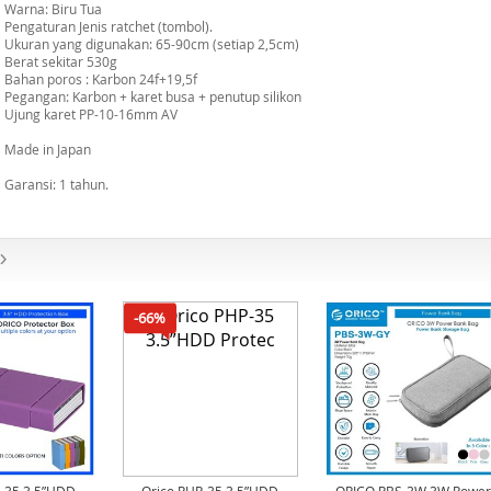
Warna: Biru Tua
Pengaturan Jenis ratchet (tombol).
Ukuran yang digunakan: 65-90cm (setiap 2,5cm)
Berat sekitar 530g
Bahan poros : Karbon 24f+19,5f
Pegangan: Karbon + karet busa + penutup silikon
Ujung karet PP-10-16mm AV
Made in Japan
Garansi: 1 tahun.
-66%