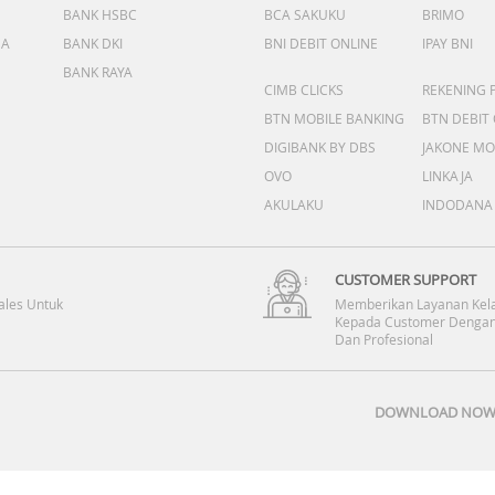
BANK HSBC
BCA SAKUKU
BRIMO
DA
BANK DKI
BNI DEBIT ONLINE
IPAY BNI
BANK RAYA
CIMB CLICKS
REKENING 
BTN MOBILE BANKING
BTN DEBIT
DIGIBANK BY DBS
JAKONE MO
OVO
LINKAJA
AKULAKU
INDODANA
CUSTOMER SUPPORT
ales Untuk
Memberikan Layanan Kel
Kepada Customer Dengan
Dan Profesional
DOWNLOAD NOW 