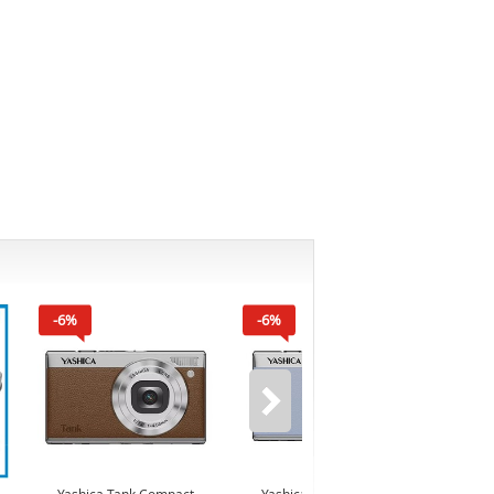
-6%
-6%
-16%*