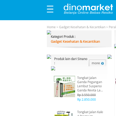
Home
>
Gadget Kesehatan & Kecantikan
>
Pera
Kategori Produk :
Gadget Kesehatan & Kecantikan
Produk lain dari Sinano
:
Tongkat Jalan
Ganda Pegangan
Lembut Suspensi
Ganda Revita La
Cushion SINANO
Rp 3.550.000
Jepang Mint Green
Rp 2.850.000
Tongkat Jalan Kaki