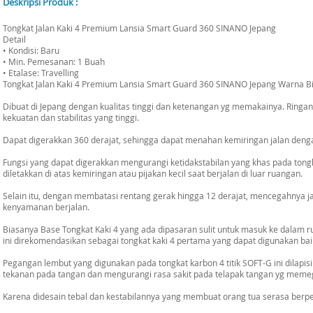
Deskripsi Produk :
Tongkat Jalan Kaki 4 Premium Lansia Smart Guard 360 SINANO Jepang
Detail
• Kondisi: Baru
• Min. Pemesanan: 1 Buah
• Etalase: Travelling
Tongkat Jalan Kaki 4 Premium Lansia Smart Guard 360 SINANO Jepang Warna Bi
Dibuat di Jepang dengan kualitas tinggi dan ketenangan yg memakainya. Ringa
kekuatan dan stabilitas yang tinggi.
Dapat digerakkan 360 derajat, sehingga dapat menahan kemiringan jalan deng
Fungsi yang dapat digerakkan mengurangi ketidakstabilan yang khas pada tongkat
diletakkan di atas kemiringan atau pijakan kecil saat berjalan di luar ruangan.
Selain itu, dengan membatasi rentang gerak hingga 12 derajat, mencegahnya 
kenyamanan berjalan.
Biasanya Base Tongkat Kaki 4 yang ada dipasaran sulit untuk masuk ke dalam r
ini direkomendasikan sebagai tongkat kaki 4 pertama yang dapat digunakan ba
Pegangan lembut yang digunakan pada tongkat karbon 4 titik SOFT-G ini dilapi
tekanan pada tangan dan mengurangi rasa sakit pada telapak tangan yg mem
Karena didesain tebal dan kestabilannya yang membuat orang tua serasa ber