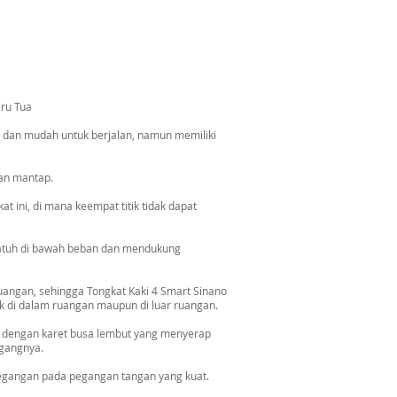
ru Tua
n dan mudah untuk berjalan, namun memiliki
an mantap.
 ini, di mana keempat titik tidak dapat
jatuh di bawah beban dan mendukung
uangan, sehingga Tongkat Kaki 4 Smart Sinano
ik di dalam ruangan maupun di luar ruangan.
si dengan karet busa lembut yang menyerap
egangnya.
pegangan pada pegangan tangan yang kuat.