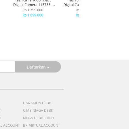
Yashica Tank Compact
Yashica Tank Compact
Digital Camera 115755 -
Digital Camera 115756 - Sky
Yashi
Brown
Blue
Rp 1.799.000
Rp 1.799.000
Came
Rp 1.699.000
Rp 1.699.000
+
DANAMON DEBIT
T
CIMB NIAGA DEBIT
ME
MEGA DEBIT CARD
AL ACCOUNT
BRI VIRTUAL ACCOUNT