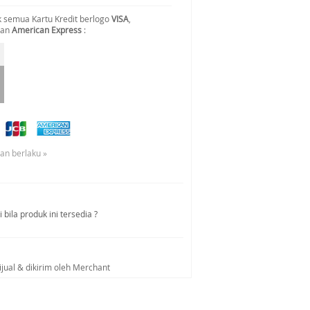
 semua Kartu Kredit berlogo
VISA
,
dan
American Express
:
uan berlaku »
bila produk ini tersedia ?
ijual & dikirim oleh Merchant