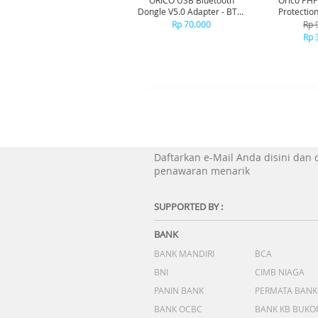
ORICO USB Bluetooth
Orico PH
Dongle V5.0 Adapter - BTA-
Protection
508 - WHITE
Rp 70.000
Rp 
Rp 
Daftarkan e-Mail Anda disini dan
penawaran menarik
SUPPORTED BY :
BANK
BANK MANDIRI
BCA
BNI
CIMB NIAGA
PANIN BANK
PERMATA BANK
BANK OCBC
BANK KB BUKO