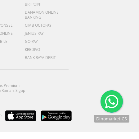
BRI POINT
DANAMON ONLINE
BANKING
PONSEL
CIMB OCTOPAY
 ONLINE
JENIUS PAY
BILE
GO-PAY
KREDIVO
BANK RAYA DEBIT
as Premium
 Ramah, Sigap
:
Dinomarket CS
Chat
dengan CS