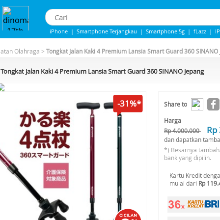
iPhone
|
Smartphone Terjangkau
|
Smartphone 5g
|
fLazz
|
I
iphone 13
|
IPhone 14
|
Samsung Note
latan Olahraga
>
Tongkat Jalan Kaki 4 Premium Lansia Smart Guard 360 SINANO
Tongkat Jalan Kaki 4 Premium Lansia Smart Guard 360 SINANO Jepang
-31%*
Share to
Harga
Rp 
Rp 4.000.000
dan dapatkan tamba
*) Besarnya tambah
bank yang dipilih.
Kartu Kredit deng
mulai dari
Rp 119.